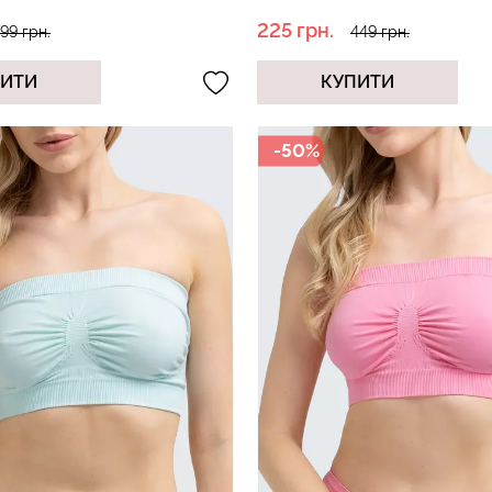
225 грн.
99 грн.
449 грн.
ПИТИ
КУПИТИ
 в рубчик
Безшовний то
Безшовний топ на бретелях
ack (чорний)
корекцією 
CAMI TOP (білий) Giulia
nude (бежевий
-50%
.
279 грн.
399 грн.
489 грн.
699 г