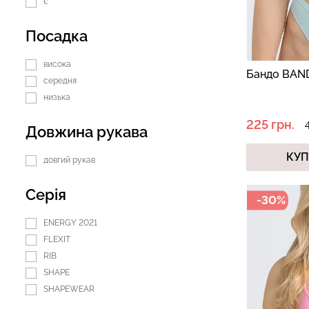
є
Посадка
висока
Бандо BAND
середня
низька
225 грн.
Довжина рукава
КУ
довгий рукав
Серія
-30%
ENERGY 2021
FLEXIT
RIB
SHAPE
SHAPEWEAR