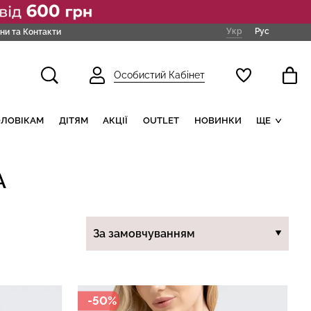
Укр
Рус
ни та Контакти
Особистий Кабінет
ОЛОВІКАМ
ДІТЯМ
АКЦІЇ
OUTLET
НОВИНКИ
ЩЕ
А
-50%