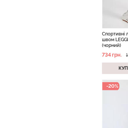
Cпортивні 
швом LEGG
(чорний)
734 грн.
1
КУ
-20%