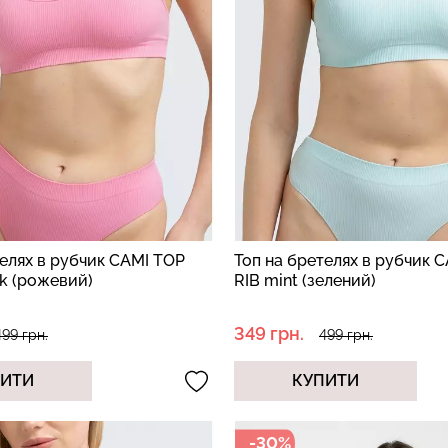
телях в рубчик CAMI TOP
Топ на бретелях в рубчик 
nk (рожевий)
RIB mint (зелений)
349 грн.
499 грн.
499 грн.
ПИТИ
КУПИТИ
-30%