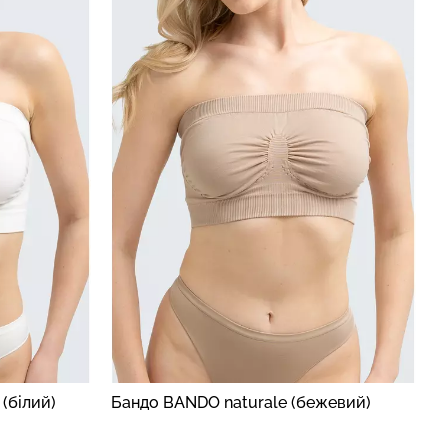
зиліана з
кцією BRASILIAN
Безшовні стрінги STRING
lack (чорний)
BRIEFS (чорний) Giulia
рн.
179 грн.
299 грн.
(білий)
Бандо BANDO naturale (бежевий)