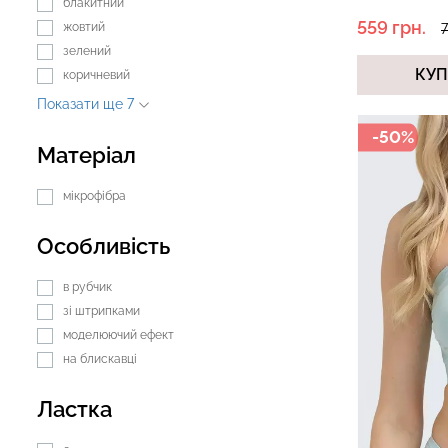
блакитний
559 грн.
жовтий
7
зелений
КУ
коричневий
Топ на бретелях в рубчик
Топ на бретелях
Показати ще 7
CAMI TOP RIB white (білий)
CAMI TOP RIB bl
Giulia
Giulia
-50%
Матеріал
299 грн.
499 грн.
299 грн.
499 грн
мікрофібра
Особливість
в рубчик
зі штрипками
моделюючий ефект
на блискавці
Ластка