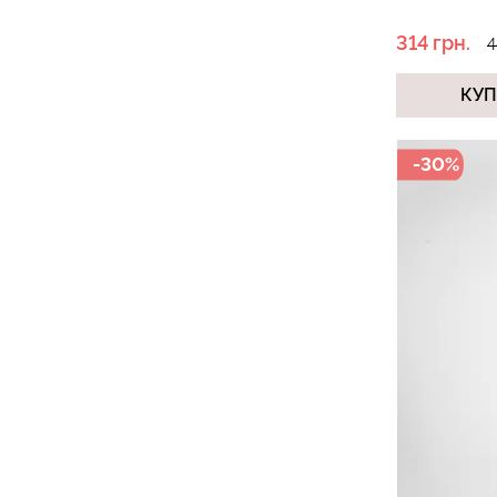
314 грн.
4
КУ
-30%