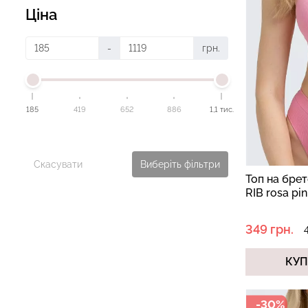
Ціна
-
грн.
185
419
652
886
1,1 тис.
Скасувати
Виберіть фільтри
Топ на бре
RIB rosa pi
349 грн.
КУ
-30%