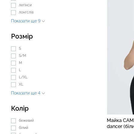
легінси
лонгслів
Показати ще 9
Безшовні легінси з
Велосипедки з 
мікрофібри LEGGINGS 02
талією TRACKS 0
Розмір
(чорний) Giulia
Giulia
S
552 грн.
789 грн.
384 грн.
549 грн.
S/M
M
L
L/XL
XL
Показати ще 4
Колір
Майка CAM
бежевий
dancer (біл
білий