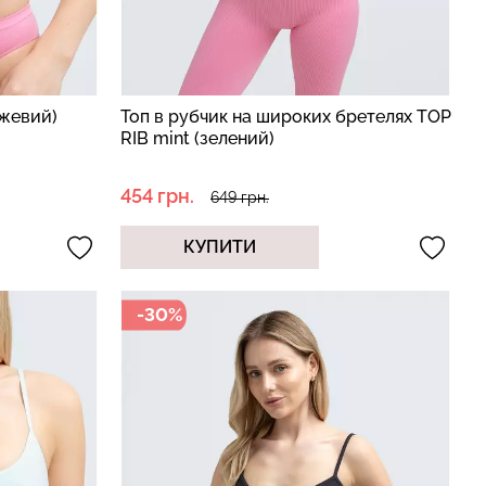
ожевий)
Топ в рубчик на широких бретелях TOP
RIB mint (зелений)
454 грн.
649 грн.
КУПИТИ
-30%