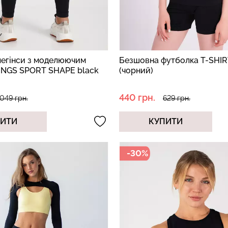
легінси з моделюючим
Безшовна футболка T-SHIR
INGS SPORT SHAPE black
(чорний)
440 грн.
049 грн.
629 грн.
ПИТИ
КУПИТИ
-30%