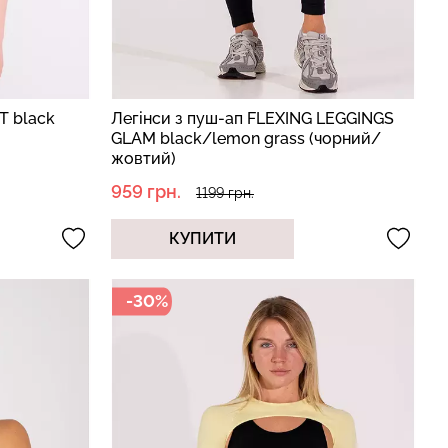
T black
Легінси з пуш-ап FLEXING LEGGINGS
GLAM black/lemon grass (чорний/
жовтий)
959 грн.
1199 грн.
КУПИТИ
-30%