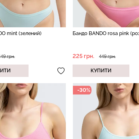
O mint (зелений)
Бандо BANDO rosa pink (р
225 грн.
449 грн.
449 грн.
ПИТИ
КУПИТИ
-30%