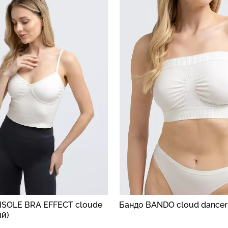
Безшовні бра
високою
Безшовні легінси LEGGINGS
легкою коре
1 (чорний)
(чорний) Giulia
SHAPEWEAR b
Giulia
482 грн.
689 грн.
258 грн.
369 г
ISOLE BRA EFFECT cloude
Бандо BANDO cloud dancer 
ий)