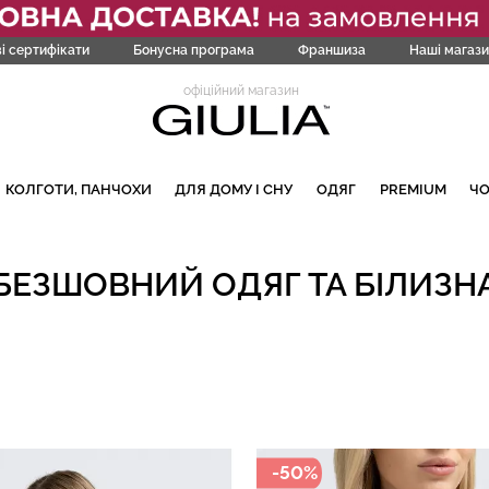
і сертифікати
Бонусна програма
Франшиза
Наші магази
офіційний магазин
КОЛГОТИ, ПАНЧОХИ
ДЛЯ ДОМУ І СНУ
ОДЯГ
PREMIUM
Ч
БЕЗШОВНИЙ ОДЯГ ТА БІЛИЗН
-50%