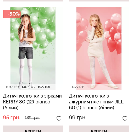
-50%
104/110
140/146
152/158
152/158
Дитячі колготки з зірками
Дитячі колготки з
KERRY 80 (12) bianco
ажурним плетінням JILL
(білий)
60 (1) bianco (білий)
95 грн.
99 грн.
189 грн.
КУПИТИ
КУПИТИ