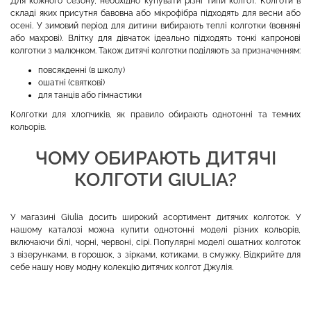
Для кожного сезону, необхідно купувати різні типи колгот. Колготи в
складі яких присутня бавовна або мікрофібра підходять для весни або
осені. У зимовий період для дитини вибирають теплі колготки (вовняні
або махрові). Влітку для дівчаток ідеально підходять тонкі капронові
колготки з малюнком. Також дитячі колготки поділяють за призначенням:
повсякденні (в школу)
ошатні (святкові)
для танців або гімнастики
Колготки для хлопчиків, як правило обирають однотонні та темних
кольорів.
ЧОМУ ОБИРАЮТЬ ДИТЯЧІ
КОЛГОТИ GIULIA?
У магазині Giulia досить широкий асортимент дитячих колготок. У
нашому каталозі можна купити однотонні моделі різних кольорів,
включаючи білі, чорні, червоні, сірі. Популярні моделі ошатних колготок
з візерунками, в горошок, з зірками, котиками, в смужку. Відкрийте для
себе нашу нову модну колекцію дитячих колгот Джулія.