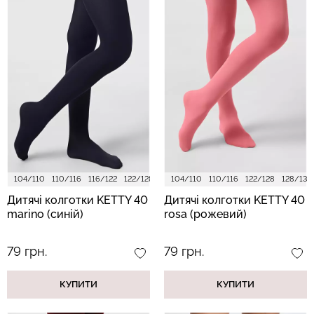
104/110
110/116
116/122
122/128
128/134
104/110
110/116
122/128
128/134
Дитячі колготки KETTY 40
Дитячі колготки KETTY 40
marino (синій)
rosa (рожевий)
79 грн.
79 грн.
КУПИТИ
КУПИТИ