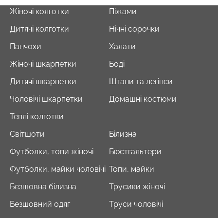
Жіночі колготки
Піжами
Дитячі колготки
Нічні сорочки
Панчохи
Халати
Жіночі шкарпетки
Боді
Дитячі шкарпетки
Штани та легінси
Чоловічі шкарпетки
Домашні костюми
Теплі колготки
Світшоти
Білизна
Футболки, топи жіночі
Бюстгальтери
Футболки, майки чоловічі
Топи, майки
Безшовна білизна
Трусики жіночі
Безшовний одяг
Труси чоловічі