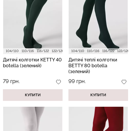
Велосипедки з високою
Безшовні легінси
талією TRACKS 01
LEGGINGS (чорний) Giulia
(чорний) Giulia
384 грн.
549 грн.
482 грн.
689 грн.
104/110
110/116
116/122
122/128
128/134
104/110
140/146
110/116
152/158
116/122
122/128
Дитячі колготки KETTY 40
Дитячі теплі колготки
botella (зелений)
BETTY 80 botella
(зелений)
79 грн.
99 грн.
КУПИТИ
КУПИТИ