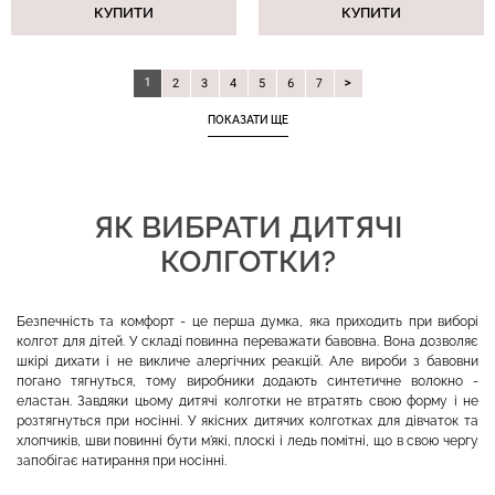
КУПИТИ
КУПИТИ
1
2
3
4
5
6
7
ПОКАЗАТИ ЩЕ
ЯК ВИБРАТИ ДИТЯЧІ
КОЛГОТКИ?
Безпечність та комфорт - це перша думка, яка приходить при виборі
колгот для дітей. У складі повинна переважати бавовна. Вона дозволяє
шкірі дихати і не викличе алергічних реакцій. Але вироби з бавовни
погано тягнуться, тому виробники додають синтетичне волокно -
еластан. Завдяки цьому дитячі колготки не втратять свою форму і не
розтягнуться при носінні. У якісних дитячих колготках для дівчаток та
хлопчиків, шви повинні бути м'які, плоскі і ледь помітні, що в свою чергу
запобігає натирання при носінні.