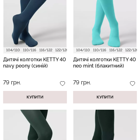
Безшовні бразиліана з
Безшовні легінси з
легкою корекцією
мікрофібри LEGGINGS 02
BRASILIAN SHAPEWEAR
(чорний) Giulia
black (чорний) Giulia
104/110
110/116
116/122
122/128
128/134
104/110
140/146
110/116
152/158
116/122
122/128
552 грн.
789 грн.
258 грн.
369 грн.
Дитячі колготки KETTY 40
Дитячі колготки KETTY 40
navy peony (синій)
neo mint (блакитний)
79 грн.
79 грн.
КУПИТИ
КУПИТИ