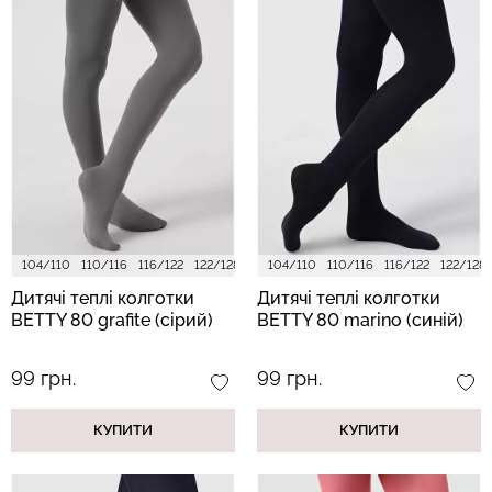
104/110
110/116
116/122
122/128
128/134
104/110
110/116
116/122
122/128
Дитячі теплі колготки
Дитячі теплі колготки
BETTY 80 grafite (сірий)
BETTY 80 marino (синій)
99 грн.
99 грн.
КУПИТИ
КУПИТИ