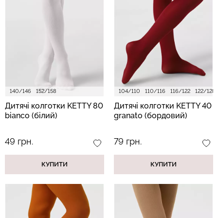
Топ на бретелях в рубчик
Безшовні стрінги STRING
CAMI TOP RIB black
BRIEFS (чорний) Giulia
(чорний) Giulia
179 грн.
299 грн.
299 грн.
499 грн.
140/146
152/158
104/110
110/116
116/122
122/128
Дитячі колготки KETTY 80
Дитячі колготки KETTY 40
bianco (білий)
granato (бордовий)
49 грн.
79 грн.
КУПИТИ
КУПИТИ