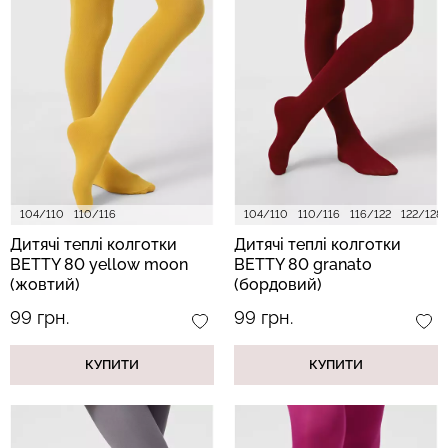
Безшовний топ з легкою
Велосипедки з пуш-ап
корекцією BRA
ефектом безшовні
SHAPEWEAR nude
TRACKS SHAPE black
(бежевий) Giulia
(чорний) Giulia
489 грн.
699 грн.
454 грн.
649 грн.
104/110
110/116
104/110
110/116
116/122
122/128
Дитячі теплі колготки
Дитячі теплі колготки
BETTY 80 yellow moon
BETTY 80 granato
(жовтий)
(бордовий)
99 грн.
99 грн.
КУПИТИ
КУПИТИ