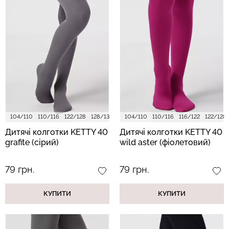
104/110
110/116
122/128
128/134
140/146
104/110
110/116
116/122
122/128
Дитячі колготки KETTY 40
Дитячі колготки KETTY 40
grafite (сірий)
wild aster (фіолетовий)
79 грн.
79 грн.
КУПИТИ
КУПИТИ