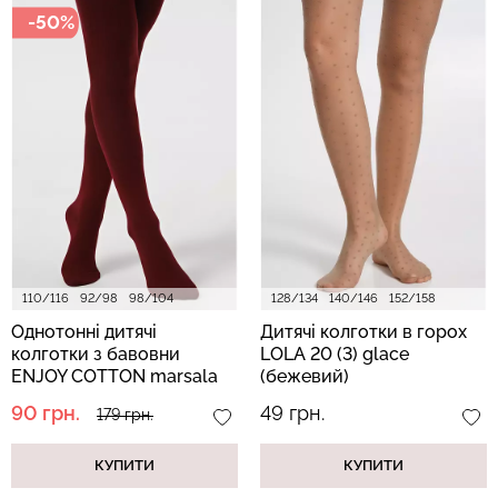
-50%
110/116
92/98
98/104
128/134
140/146
152/158
Однотонні дитячі
Дитячі колготки в горох
колготки з бавовни
LOLA 20 (3) glace
ENJOY COTTON marsala
(бежевий)
(бордовий)
90 грн.
49 грн.
179 грн.
КУПИТИ
КУПИТИ