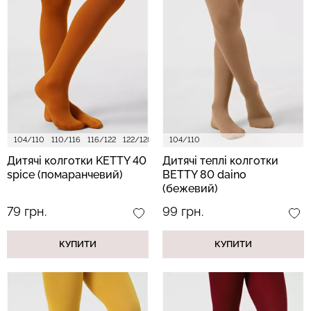
Топ на бретелях в рубчик
Безшовний топ на
CAMI TOP RIB white (білий)
бретелях CAMI TOP
Giulia
(білий) Giulia
299 грн.
499 грн.
279 грн.
399 грн.
104/110
110/116
116/122
122/128
128/134
104/110
140/146
152/158
Дитячі колготки KETTY 40
Дитячі теплі колготки
spice (помаранчевий)
BETTY 80 daino
(бежевий)
79 грн.
99 грн.
КУПИТИ
КУПИТИ