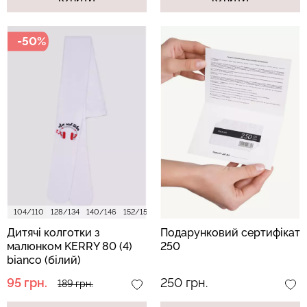
-50%
104/110
128/134
140/146
152/158
Дитячі колготки з
Подарунковий сертифікат
малюнком KERRY 80 (4)
250
bianco (білий)
95 грн.
250 грн.
189 грн.