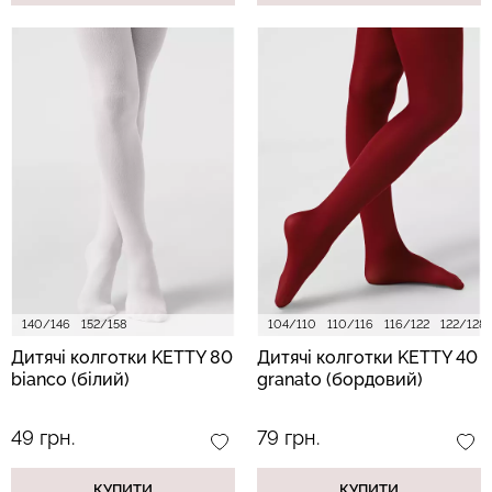
140/146
152/158
104/110
110/116
116/122
122/128
Дитячі колготки KETTY 80
Дитячі колготки KETTY 40
bianco (білий)
granato (бордовий)
49 грн.
79 грн.
КУПИТИ
КУПИТИ