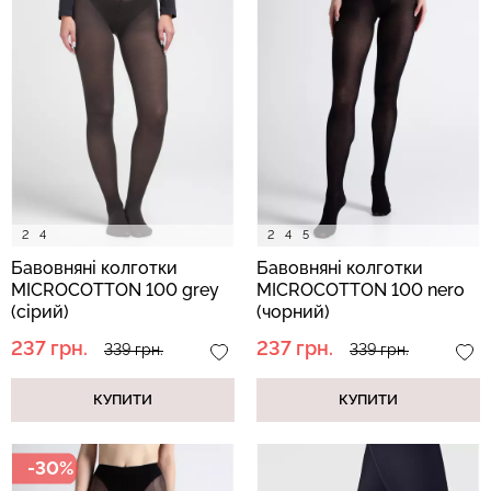
Безшовний топ з легкою
Велосипедки з пуш-ап
корекцією BRA
ефектом безшовні
SHAPEWEAR nude
TRACKS SHAPE black
(бежевий) Giulia
(чорний) Giulia
489 грн.
699 грн.
454 грн.
649 грн.
2
4
2
4
5
Бавовняні колготки
Бавовняні колготки
MICROCOTTON 100 grey
MICROCOTTON 100 nero
(сірий)
(чорний)
237 грн.
237 грн.
339 грн.
339 грн.
КУПИТИ
КУПИТИ
-30%