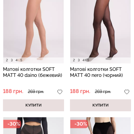
Топ на бретелях в рубчик
Безшовний топ на
CAMI TOP RIB black
бретелях CAMI TOP
(чорний) Giulia
(білий) Giulia
299 грн.
499 грн.
279 грн.
399 грн.
2
3
4
5
2
3
4
5
Матові колготки SOFT
Матові колготки SOFT
MATT 40 daino (бежевий)
MATT 40 nero (чорний)
188 грн.
188 грн.
269 грн.
269 грн.
КУПИТИ
КУПИТИ
-30%
-30%