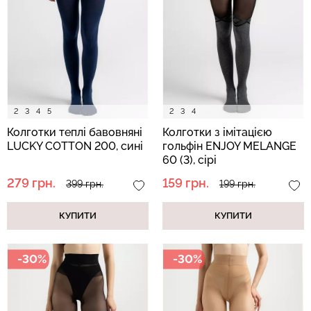
Безшовні легінси з
Велосипедки з високою
мікрофібри LEGGINGS 02
талією TRACKS 01
(чорний) Giulia
(чорний) Giulia
552 грн.
789 грн.
384 грн.
549 грн.
2
3
4
5
2
3
4
Колготки теплі бавовняні
Колготки з імітацією
LUCKY COTTON 200, сині
гольфін ENJOY MELANGE
60 (3), сірі
279 грн.
159 грн.
399 грн.
199 грн.
КУПИТИ
КУПИТИ
-30%
-30%