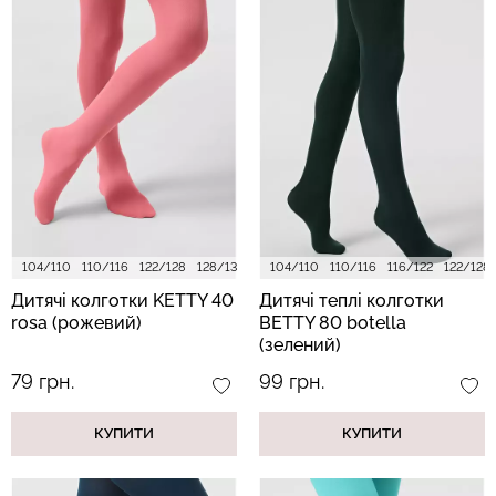
104/110
110/116
122/128
128/134
140/146
104/110
110/116
116/122
122/128
Дитячі колготки KETTY 40
Дитячі теплі колготки
rosa (рожевий)
BETTY 80 botella
(зелений)
79 грн.
99 грн.
КУПИТИ
КУПИТИ