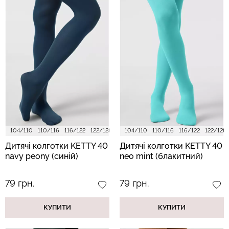
104/110
110/116
116/122
122/128
128/134
104/110
140/146
110/116
152/158
116/122
122/128
Дитячі колготки KETTY 40
Дитячі колготки KETTY 40
navy peony (синій)
neo mint (блакитний)
79 грн.
79 грн.
КУПИТИ
КУПИТИ