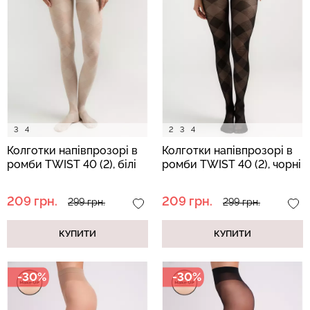
Топ на бретелях в рубчик
Безшовні стрінги STRING
CAMI TOP RIB white (білий)
BRIEFS (чорний) Giulia
Giulia
179 грн.
299 грн.
299 грн.
499 грн.
3
4
2
3
4
Колготки напівпрозорі в
Колготки напівпрозорі в
ромби TWIST 40 (2), білі
ромби TWIST 40 (2), чорні
209 грн.
209 грн.
299 грн.
299 грн.
КУПИТИ
КУПИТИ
-30%
-30%