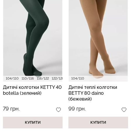
104/110
110/116
116/122
122/128
128/134
104/110
140/146
152/158
Дитячі колготки KETTY 40
Дитячі теплі колготки
botella (зелений)
BETTY 80 daino
(бежевий)
79 грн.
99 грн.
КУПИТИ
КУПИТИ