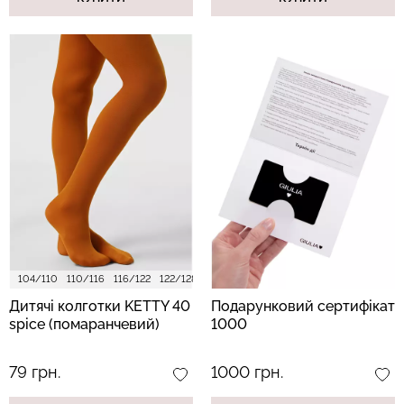
104/110
110/116
116/122
122/128
128/134
140/146
152/158
Дитячі колготки KETTY 40
Подарунковий сертифікат
spice (помаранчевий)
1000
79 грн.
1000 грн.