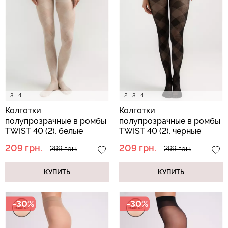
Бесшовные стринги
Топ на бретелях в рубчик
STRING BRIEFS (черный)
CAMI TOP RIB black
Giulia
(черный) Giulia
179 грн.
299 грн.
299 грн.
499 грн.
3
4
2
3
4
Колготки
Колготки
полупрозрачные в ромбы
полупрозрачные в ромбы
TWIST 40 (2), белые
TWIST 40 (2), черные
209 грн.
209 грн.
299 грн.
299 грн.
КУПИТЬ
КУПИТЬ
-30%
-30%