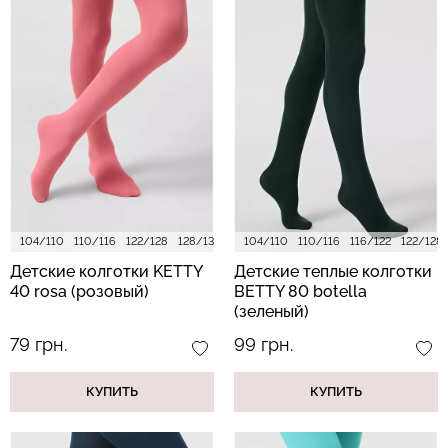
104/110
110/116
122/128
128/134
140/146
104/110
110/116
116/122
122/128
Детские колготки KETTY
Детские теплые колготки
40 rosa (розовый)
BETTY 80 botella
(зеленый)
79 грн.
99 грн.
КУПИТЬ
КУПИТЬ