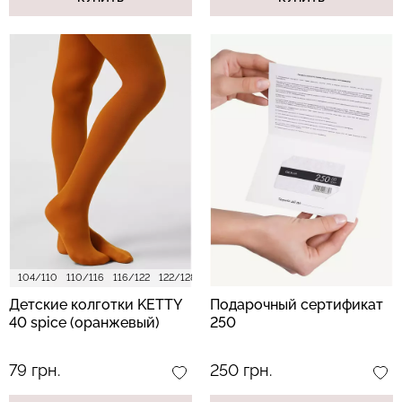
104/110
110/116
116/122
122/128
128/134
140/146
152/158
Детские колготки KETTY
Подарочный сертификат
40 spice (оранжевый)
250
79 грн.
250 грн.