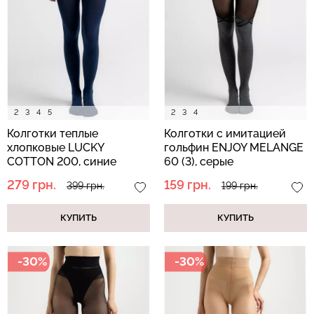
Бесшовные леггинсы из
Бесшовные леггинсы
микрофибры LEGGINGS
LEGGINGS (черный) Giulia
02 (черный) Giulia
552 грн.
789 грн.
482 грн.
689 грн.
2
3
4
5
2
3
4
Колготки теплые
Колготки с имитацией
хлопковые LUCKY
гольфин ENJOY MELANGE
COTTON 200, синие
60 (3), серые
279 грн.
159 грн.
399 грн.
199 грн.
КУПИТЬ
КУПИТЬ
-30%
-30%