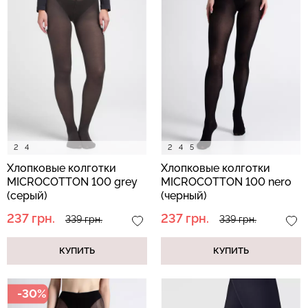
Бесшовный топ с легкой
Велосипедки с пуш-ап
коррекцией BRA
эффектом бесшовные
SHAPEWEAR nude
TRACKS SHAPE black
(бежевый) Giulia
(черный) Giulia
489 грн.
699 грн.
454 грн.
649 грн.
2
4
2
4
5
Хлопковые колготки
Хлопковые колготки
MICROCOTTON 100 grey
MICROCOTTON 100 nero
(серый)
(черный)
237 грн.
237 грн.
339 грн.
339 грн.
КУПИТЬ
КУПИТЬ
-30%