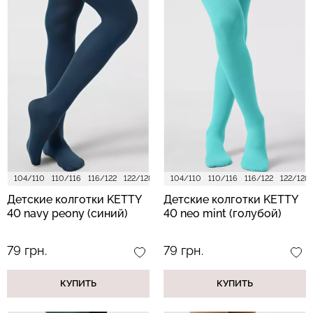
104/110
110/116
116/122
122/128
128/134
104/110
140/146
110/116
152/158
116/122
122/128
Детские колготки KETTY
Детские колготки KETTY
40 navy peony (синий)
40 neo mint (голубой)
79 грн.
79 грн.
КУПИТЬ
КУПИТЬ