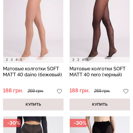
Топ на бретелях в рубчик
Бесшовный топ на тонких
CAMI TOP RIB white
бретелях CAMI TOP
(белый) Giulia
(белый) Giulia
299 грн.
499 грн.
279 грн.
399 грн.
2
3
4
5
2
3
4
5
Матовые колготки SOFT
Матовые колготки SOFT
MATT 40 daino (бежевый)
MATT 40 nero (черный)
188 грн.
188 грн.
269 грн.
269 грн.
КУПИТЬ
КУПИТЬ
-30%
-30%