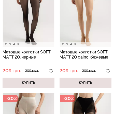
Бесшовная бразилиана с
Велосипедки с высокой
легкой коррекцией
талией TRACKS 01
BRASILIAN SHAPEWEAR
(черный) Giulia
black (черный) Giulia
384 грн.
549 грн.
258 грн.
369 грн.
2
3
4
5
2
3
4
5
Матовые колготки SOFT
Матовые колготки SOFT
MATT 20, черные
MATT 20 daino, бежевые
209 грн.
209 грн.
299 грн.
299 грн.
КУПИТЬ
КУПИТЬ
-30%
-30%