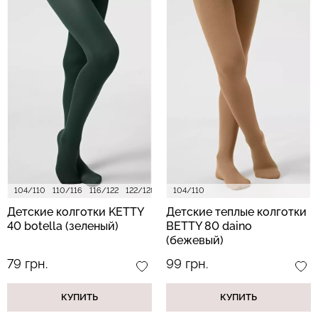
104/110
110/116
116/122
122/128
128/134
104/110
140/146
152/158
Детские колготки KETTY
Детские теплые колготки
40 botella (зеленый)
BETTY 80 daino
(бежевый)
79 грн.
99 грн.
КУПИТЬ
КУПИТЬ