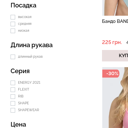
Посадка
высокая
Бандо BAND
средняя
низкая
225 грн.
Длина рукава
КУ
длинный рукав
Серия
-30%
ENERGY 2021
FLEXIT
RIB
SHAPE
SHAPEWEAR
Цена