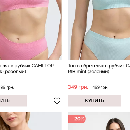
телях в рубчик CAMI TOP
Топ на бретелях в рубчик 
nk (розовый)
RIB mint (зеленый)
349 грн.
499 грн.
499 грн.
ПИТЬ
КУПИТЬ
-20%