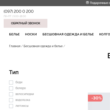
Подарочные 
(097) 200 0 200
ПН-ПТ | 9:00-18:00
ОБРАТНЫЙ ЗВОНОК
НАШИ ТРЕНДОВЫЕ ТОВАРЫ
БЕЛЬЕ
НОСКИ
БЕСШОВНАЯ ОДЕЖДА И БЕЛЬЕ
КОЛГО
Главная
Бесшовная одежда и белье
Тип
боди
болеро
велосипедки
-30%
водолазка
леггинсы