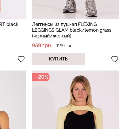
RT black
Леггинсы из пуш-ап FLEXING
LEGGINGS GLAM black/lemon grass
(черный/желтый)
959 грн.
1199 грн.
КУПИТЬ
-20%