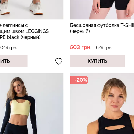
 леггинсы с
Бесшовная футболка T-SHI
щим швом LEGGINGS
(черный)
E black (черный)
503 грн.
1049 грн.
629 грн.
ПИТЬ
КУПИТЬ
-20%