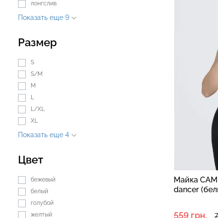
лонгслив
Показать еще 9
Бесшовные леггинсы из
Велосипедки с 
Размер
микрофибры LEGGINGS 02
талией TRACKS 
(черный) Giulia
Giulia
S
S/M
631 грн.
789 грн.
439 грн.
549 грн.
M
L
L/XL
XL
Показать еще 4
Цвет
Майка CAM
бежевый
dancer (бел
белый
голубой
559 грн.
желтый
7