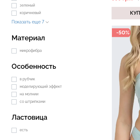
зеленый
КУ
коричневый
Показать еще 7
Бесшовный топ с легкой
Бесшовные тру
-50%
коррекцией BRA
Материал
HIPSTER BRIEFS
SHAPEWEAR nude (бежевый)
Giulia
Giulia
микрофибра
489 грн.
699 грн.
230 грн.
329 грн.
Особенность
в рубчик
моделирующий эффект
на молнии
со штрипками
Ластовица
есть