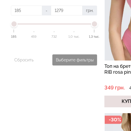
-
грн.
185
459
732
1,0 тыс.
1,3 тыс.
Сбросить
Выберите фильтры
Топ на бре
RIB rosa pi
349 грн.
КУ
-30%