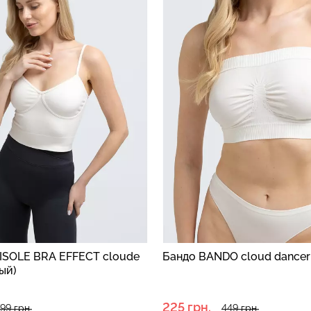
Бесшовная б
высокой
Бесшовные леггинсы
легкой корр
01 (черный)
LEGGINGS (черный) Giulia
BRASILIAN 
black (черный)
551 грн.
689 грн.
258 грн.
369 г
ISOLE BRA EFFECT cloude
Бандо BANDO cloud dancer
ый)
225 грн.
99 грн.
449 грн.