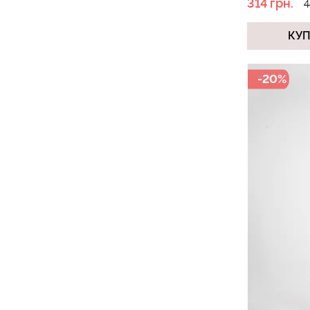
314 грн.
4
КУ
-20%