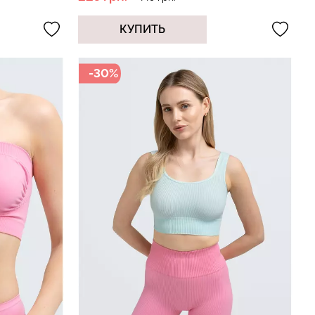
КУПИТЬ
оп с легкой
Велосипедки с пуш-ап
-30%
BRA
эффектом бесшовные
lack (черный)
TRACKS SHAPE black
(черный) Giulia
рн.
519 грн.
649 грн.