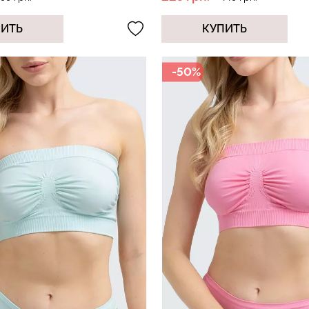
ПИТЬ
КУПИТЬ
Бесшовный т
сы хипстеры
Топ на бретелях в рубчик
-50%
коррекцией 
 (бежевый)
CAMI TOP RIB white (белый)
SHAPEWEAR b
Giulia
Giulia
299 грн.
499 грн.
489 грн.
699 г