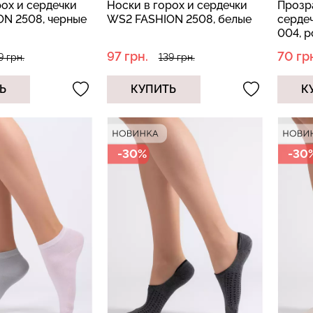
рох и сердечки
Носки в горох и сердечки
Прозр
N 2508, черные
WS2 FASHION 2508, белые
серде
004, 
97 грн.
70 гр
9 грн.
139 грн.
Ь
КУПИТЬ
К
-30%
-30