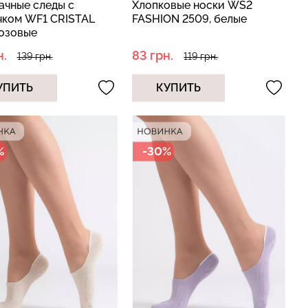
ачные следы с
Хлопковые носки WS2
чком WF1 CRISTAL
FASHION 2509, белые
розовые
н.
83 грн.
139 грн.
119 грн.
УПИТЬ
КУПИТЬ
%
-30%