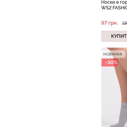
Носки в го
WS2 FASHIO
97 грн.
13
КУПИТ
-30%