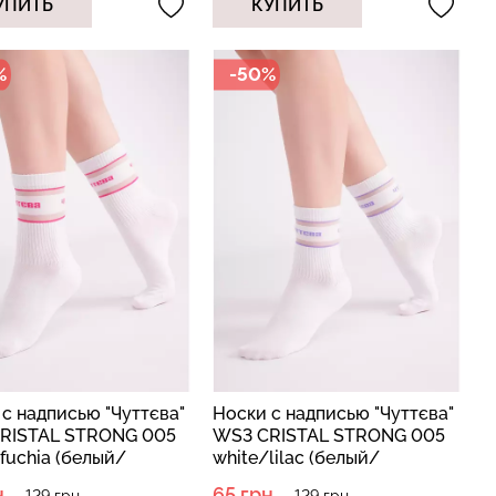
УПИТЬ
КУПИТЬ
%
-50%
 с пуш-ап
Бесшовные трусы хипстеры
есшовные
HIPSTER BRIEFS (бежевый)
E black
Giulia
a
рн.
230 грн.
329 грн.
с надписью "Чуттєва"
Носки с надписью "Чуттєва"
RISTAL STRONG 005
WS3 CRISTAL STRONG 005
fuchia (белый/
white/lilac (белый/
ый)
фиолетовый)
.
65 грн.