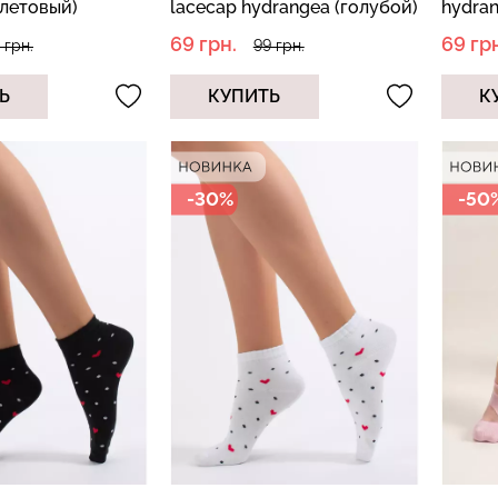
летовый)
lacecap hydrangea (голубой)
hydran
69 грн.
69 грн
 грн.
99 грн.
Ь
КУПИТЬ
К
-30%
-50