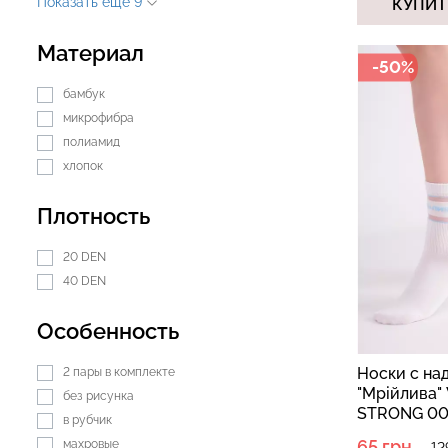
Показать еще 9
КУПИТ
Материал
-50%
Бесшовный топ с легкой
бамбук
Топ на бретелях
коррекцией BRA
микрофибра
CAMI TOP RIB bl
SHAPEWEAR nude (бежевый)
Giulia
полиамид
Giulia
хлопок
489 грн.
699 грн.
299 грн.
499 грн
Плотность
20 DEN
40 DEN
Особенность
Носки с на
2 пары в комплекте
"Мрійлива"
без рисунка
STRONG 00
в рубчик
blue (белы
65 грн.
махровые