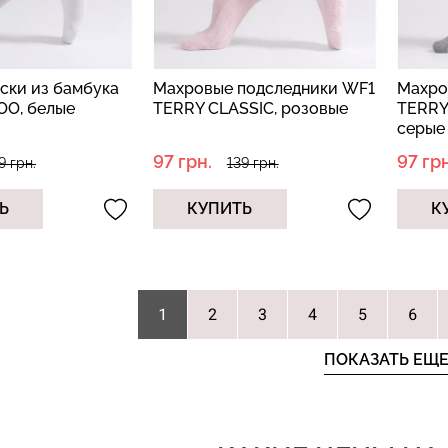
ски из бамбука
Махровые подследники WF1
Махро
O, белые
TERRY CLASSIC, розовые
TERRY
серые
97 грн.
97 грн
9 грн.
139 грн.
Ь
КУПИТЬ
К
2
3
4
5
6
1
ПОКАЗАТЬ ЕЩ