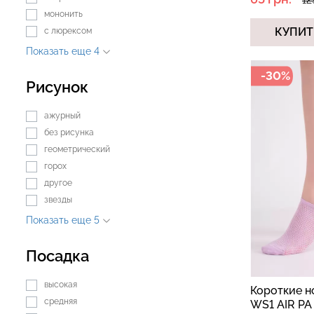
12
мононить
КУПИТ
с люрексом
Показать еще 4
-30%
Рисунок
ажурный
без рисунка
геометрический
горох
другое
звезды
Показать еще 5
Посадка
высокая
Короткие н
средняя
WS1 AIR PA