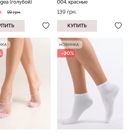
gea (голубой)
004, красные
.
139 грн.
99 грн.
УПИТЬ
КУПИТЬ
%
-30%