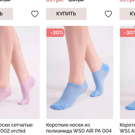
9 грн.
129 грн.
Ь
КУПИТЬ
К
-30%
-30
оски сетчатые
Короткие носки из
Корот
 002 orchid
полиамида WS0 AIR PA 004
WS1 AI