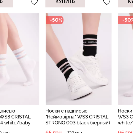
Ь
КУПИТЬ
К
-50%
-50
Велосипедки
 в рубчик
Топ на бретелях в рубчик
эффектом б
ack (черный)
CAMI TOP RIB white (белый)
TRACKS SHAP
Giulia
(черный) Giuli
.
299 грн.
499 грн.
454 грн.
649 г
дписью
Носки с надписью
Носки 
 WS3 CRISTAL
"Неймовірна" WS3 CRISTAL
WS3 C
4 white/baby
STRONG 003 black (черный)
white/
й/голубой)
розов
65 грн.
65 грн