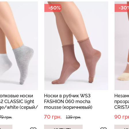
-50%
-30
Бесшовная б
Велосипедки с высокой
гинсы
легкой корр
талией TRACKS 01 (черный)
й) Giulia
BRASILIAN 
Giulia
black (черный)
384 грн.
549 грн.
258 грн.
369 г
опковые носки
Носки в рубчик WS3
Незам
2 CLASSIC light
FASHION 060 mocha
прозр
ge/white (серый/
mousse (коричневый)
CRISTA
(желт
70 грн.
90 гр
79 грн.
139 грн.