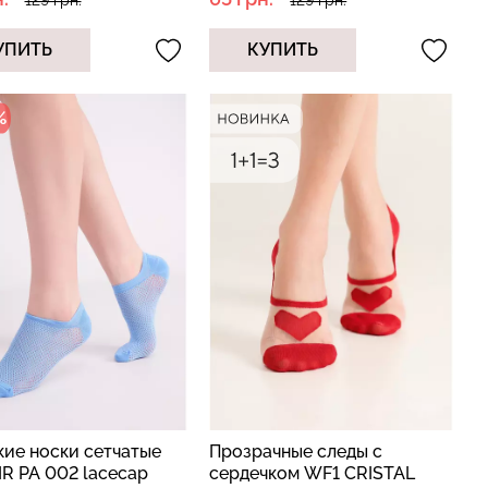
129 грн.
129 грн.
УПИТЬ
КУПИТЬ
%
кие носки сетчатые
Прозрачные следы с
R PA 002 lacecap
сердечком WF1 CRISTAL