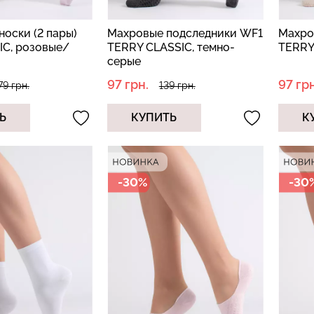
носки (2 пары)
Махровые подследники WF1
Махро
C, розовые/
TERRY CLASSIC, темно-
TERRY
серые
97 грн.
97 грн
79 грн.
139 грн.
Ь
КУПИТЬ
К
-30%
-30