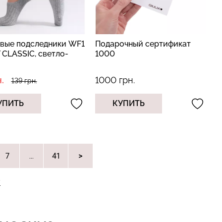
вые подследники WF1
Подарочный сертификат
 CLASSIC, светло-
1000
.
1000 грн.
139 грн.
УПИТЬ
КУПИТЬ
7
41
...
Е