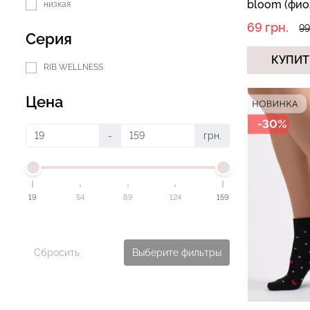
bloom (фио
низкая
69 грн.
99
Серия
КУПИТ
RIB WELLNESS
Цена
-30%
-
грн.
19
54
89
124
159
Сбросить
Выберите фильтры