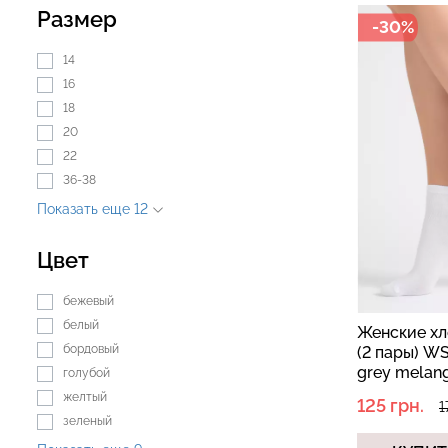
Размер
-30%
14
Бесшовные леггинсы из
16
Бесшовные лег
микрофибры LEGGINGS 02
LEGGINGS (черны
18
(черный) Giulia
20
22
552 грн.
789 грн.
482 грн.
689 грн.
36-38
Показать еще 12
Цвет
бежевый
белый
Женские хл
бордовый
(2 пары) WS
grey melan
голубой
белый)
желтый
125 грн.
1
зеленый