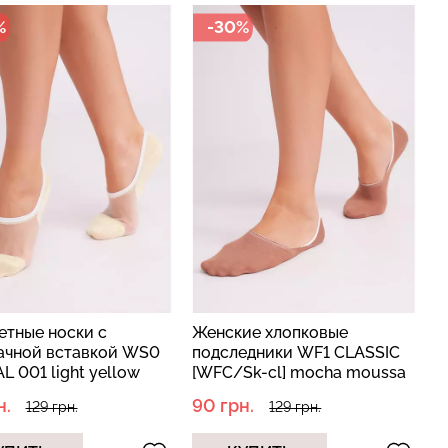
%
-30%
разилиана с
екцией
Бесшовные стринги STRING
SHAPEWEAR
BRIEFS (черный) Giulia
 Giulia
рн.
179 грн.
299 грн.
етные носки с
Женские хлопковые
ачной вставкой WS0
подследники WF1 CLASSIC
L 001 light yellow
[WFC/Sk-cl] mocha moussa
ый)
(коричневый)
н.
90 грн.
129 грн.
129 грн.