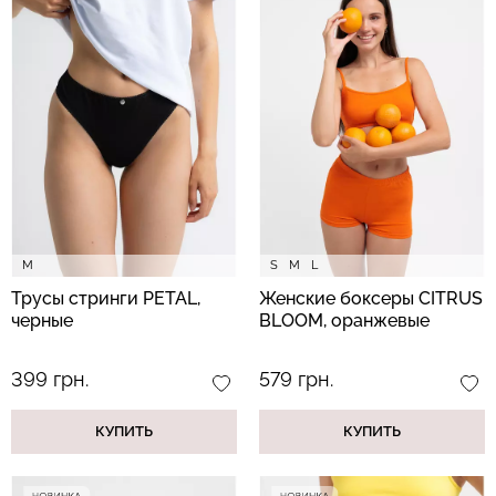
Бесшовный топ с легкой
Топ на бретелях в рубчик
коррекцией BRA
CAMI TOP RIB black
SHAPEWEAR nude
(черный) Giulia
(бежевый) Giulia
489 грн.
699 грн.
299 грн.
499 грн.
M
S
M
L
Трусы стринги PETAL,
Женские боксеры CITRUS
черные
BLOOM, оранжевые
399 грн.
579 грн.
КУПИТЬ
КУПИТЬ