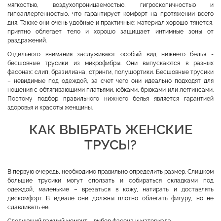
мягкостью, воздухопроницаемостью, гигроскопичностью и
гипоаллергенностью, что гарантирует комфорт на протяжении всего
дня. Также они очень удобные и практичные: материал хорошо тянется,
приятно облегает тело и хорошо защищает интимные зоны от
раздражений.
Отдельного внимания заслуживают особый вид нижнего белья -
бесшовные трусики из микрофибры. Они выпускаются в разных
фасонах: слип, бразилиана, стринги, полушортики. Бесшовные трусики
– невидимые под одеждой, за счет чего они идеально подходят для
ношения с обтягивающими платьями, юбками, брюками или леггинсами.
Поэтому подбор правильного нижнего белья является гарантией
здоровья и красоты женщины.
КАК ВЫБРАТЬ ЖЕНСКИЕ
ТРУСЫ?
В первую очередь, необходимо правильно определить размер. Слишком
большие трусики могут сползать и собираться складками под
одеждой, маленькие – врезаться в кожу, натирать и доставлять
дискомфорт. В идеале они должны плотно облегать фигуру, но не
сдавливать ее.
Следующий важный момент – выбор фасона и материала.