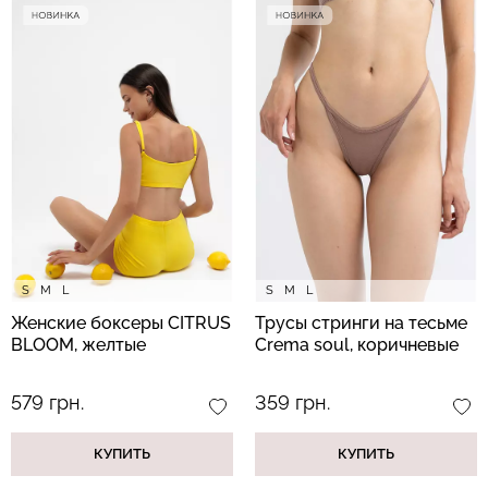
Бесшовные трусы слипы
Бесшовный топ на тонких
с легкой коррекцией HI-
бретелях CAMI TOP
LEG SHAPEWEAR black
(белый) Giulia
(черный) Giulia
279 грн.
399 грн.
258 грн.
369 грн.
S
M
L
S
M
L
Женские боксеры CITRUS
Трусы стринги на тесьме
BLOOM, желтые
Crema soul, коричневые
579 грн.
359 грн.
КУПИТЬ
КУПИТЬ