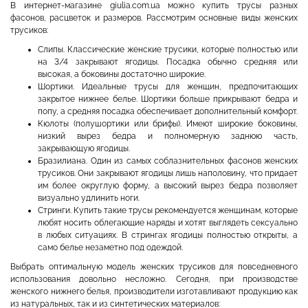
В интернет-магазине giulia.com.ua можно купить трусы разных
фасонов, расцветок и размеров. Рассмотрим основные виды женских
трусиков:
Слипы. Классические женские трусики, которые полностью или
на 3/4 закрывают ягодицы. Посадка обычно средняя или
высокая, а боковины достаточно широкие.
Шортики. Идеальные трусы для женщин, предпочитающих
закрытое нижнее белье. Шортики больше прикрывают бедра и
попу, а средняя посадка обеспечивает дополнительный комфорт.
Кюлоты (полушортики или брифы). Имеют широкие боковины,
низкий вырез бедра и полномерную заднюю часть,
закрывающую ягодицы.
Бразилиана. Один из самых соблазнительных фасонов женских
трусиков. Они закрывают ягодицы лишь наполовину, что придает
им более округлую форму, а высокий вырез бедра позволяет
визуально удлинить ноги.
Стринги. Купить такие трусы рекомендуется женщинам, которые
любят носить облегающие наряды и хотят выглядеть сексуально
в любых ситуациях. В стрингах ягодицы полностью открыты, а
само белье незаметно под одеждой.
Выбрать оптимальную модель женских трусиков для повседневного
использования довольно несложно. Сегодня, при производстве
женского нижнего белья, производители изготавливают продукцию как
из натуральных, так и из синтетических материалов: