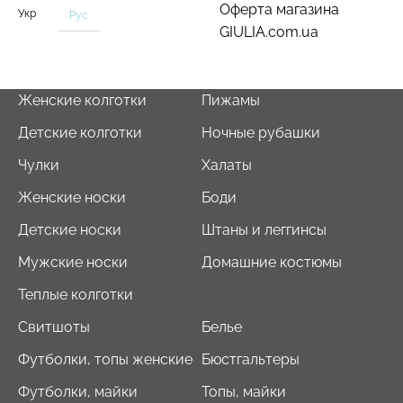
Оферта магазина
Укр
Рус
GIULIA.com.ua
Женские колготки
Пижамы
Детские колготки
Ночные рубашки
Чулки
Халаты
Женские носки
Боди
Детские носки
Штаны и леггинсы
Мужские носки
Домашние костюмы
Теплые колготки
Свитшоты
Белье
Футболки, топы женские
Бюстгальтеры
Футболки, майки
Топы, майки