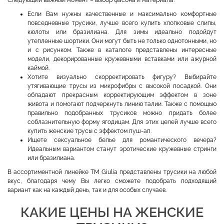
Если Вам нужны качественные и максимально комфортные
повседневные трусики, лучше всего купить хлопковые слипы,
кюлоты или бразилиана. Для зимы идеально подойдут
утепленные шортики. Они могут быть не только однотонными, но
и с рисунком. Также в каталоге представлены интересные
модели, декорированные кружевными вставками или ажурной
каймой.
Хотите визуально скорректировать фигуру? Выбирайте
утягивающие трусы из микрофибры с высокой посадкой. Они
обладают прекрасным корректирующим эффектом в зоне
живота и помогают подчеркнуть линию талии. Также с помощью
правильно подобранных трусиков можно придать более
соблазнительную форму ягодицам. Для этих целей лучше всего
купить женские трусы с эффектом пуш-ап.
Ищете сексуальное белье для романтического вечера?
Идеальным вариантом станут эротические кружевные стринги
или бразилиана.
В ассортиментной линейке ТМ Giulia представлены трусики на любой
вкус, благодаря чему Вы легко сможете подобрать подходящий
вариант как на каждый день, так и для особых случаев.
КАКИЕ ЦЕНЫ НА ЖЕНСКИЕ