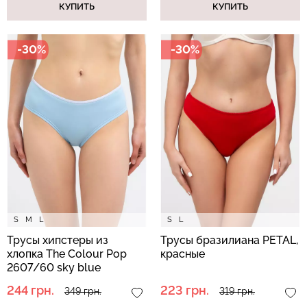
КУПИТЬ
КУПИТЬ
-30%
-30%
S
M
L
S
L
Трусы хипстеры из
Трусы бразилиана PETAL,
хлопка The Colour Pop
красные
2607/60 sky blue
(голубой)
244 грн.
223 грн.
349 грн.
319 грн.