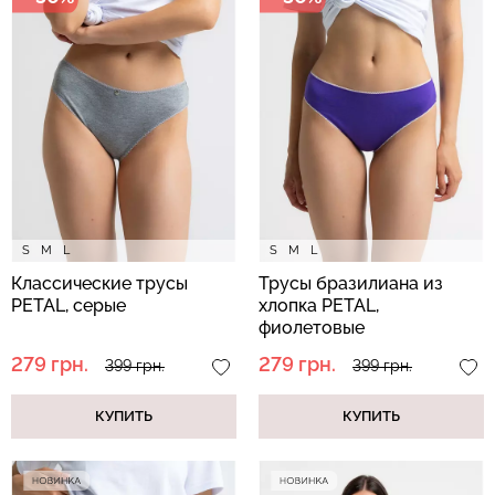
Велосипедки с высокой
Бесшовные леггинсы
талией TRACKS 01
LEGGINGS (черный) Giulia
(черный) Giulia
482 грн.
689 грн.
384 грн.
549 грн.
S
M
L
S
M
L
Классические трусы
Трусы бразилиана из
PETAL, серые
хлопка PETAL,
фиолетовые
279 грн.
279 грн.
399 грн.
399 грн.
КУПИТЬ
КУПИТЬ