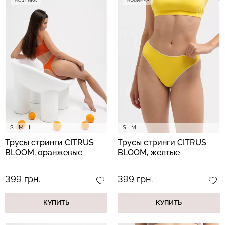
Бесшовные стринги
Топ на бретелях в рубчик
STRING BRIEFS (черный)
CAMI TOP RIB white
Giulia
(белый) Giulia
179 грн.
299 грн.
299 грн.
499 грн.
S
M
L
S
M
L
Трусы стринги CITRUS
Трусы стринги CITRUS
BLOOM, оранжевые
BLOOM, желтые
399 грн.
399 грн.
КУПИТЬ
КУПИТЬ