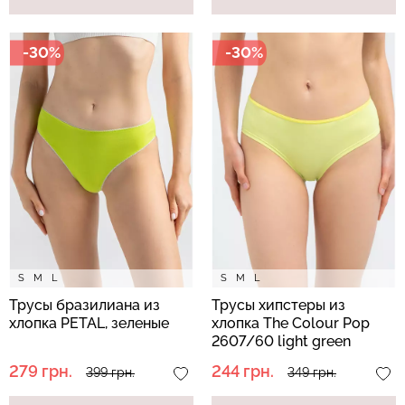
-30%
-30%
S
M
L
S
M
L
Трусы бразилиана из
Трусы хипстеры из
хлопка PETAL, зеленые
хлопка The Colour Pop
2607/60 light green
(зеленый)
279 грн.
244 грн.
399 грн.
349 грн.