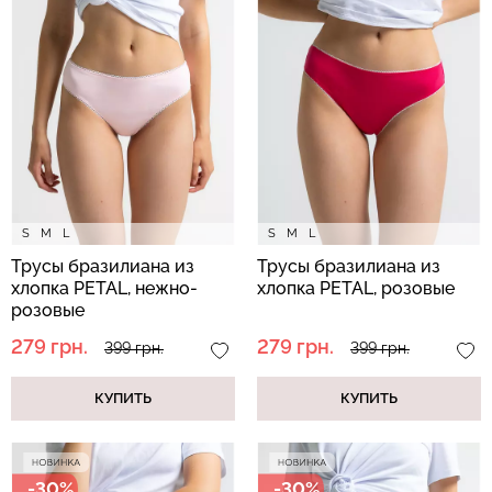
Бесшовная бразилиана с
Бесшовные леггинсы из
легкой коррекцией
микрофибры LEGGINGS
BRASILIAN SHAPEWEAR
02 (черный) Giulia
black (черный) Giulia
552 грн.
789 грн.
258 грн.
369 грн.
S
M
L
S
M
L
Трусы бразилиана из
Трусы бразилиана из
хлопка PETAL, нежно-
хлопка PETAL, розовые
розовые
279 грн.
279 грн.
399 грн.
399 грн.
КУПИТЬ
КУПИТЬ
-30%
-30%