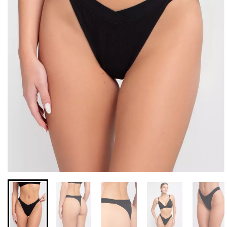
Бесшовные леггинсы из
Велосипедки с высокой
микрофибры LEGGINGS
талией TRACKS 01
02 (черный) Giulia
(черный) Giulia
631 грн.
789 грн.
439 грн.
549 грн.