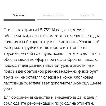
Описание
Характеристики
Отзывов (3)
Бесшовный топ с легкой
Бесшовные стринги
коррекцией BRA
STRING BRIEFS (черный)
Стильные стринги L5175S-M созданы, чтобы
SHAPEWEAR nude
Giulia
обеспечить идеальный комфорт в течение всего дня,
(бежевый) Giulia
сочетая в себе простоту и элегантность. Хлопковый
179 грн.
299 грн.
489 грн.
699 грн.
материал в рубчик, из которого изготовлены
трусики, мягкий на ощупь, позволяет коже дышать и
обеспечивает комфорт при носке. Средняя посадка
подходит для разных типов фигуры, а эластичный
пояс из декоративной резинки надёжно фиксирует
трусики, не оставляя следов на коже. Хлопковая
ластовица обеспечивает дополнительное ощущение
уюта.
Для сохранения качества и внешнего вида изделия
соблюдайте рекомендации по уходу на этикетке.