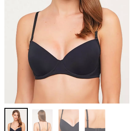
Бесшовные леггинсы из
Бесшовные леггинсы
микрофибры LEGGINGS
LEGGINGS (черный) Giulia
02 (черный) Giulia
552 грн.
789 грн.
482 грн.
689 грн.