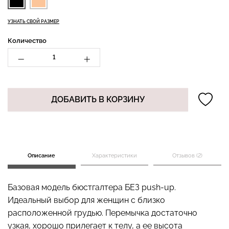
УЗНАТЬ СВОЙ РАЗМЕР
Количество
Бесшовный топ с легкой
Бесшовные стринги
коррекцией BRA
STRING BRIEFS (черный)
SHAPEWEAR nude
Giulia
(бежевый) Giulia
179 грн.
299 грн.
489 грн.
699 грн.
ДОБАВИТЬ В КОРЗИНУ
Описание
Характеристики
Отзывов (2)
Базовая модель бюстгалтера БЕЗ push-up.
Идеальный выбор для женщин с близко
расположенной грудью. Перемычка достаточно
узкая, хорошо прилегает к телу, а ее высота