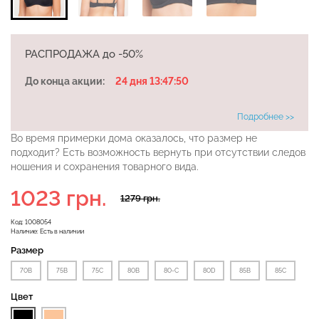
Бесшовная бразилиана с
РАСПРОДАЖА до -50%
Велосипедки с высокой
легкой коррекцией
талией TRACKS 01
BRASILIAN SHAPEWEAR
До конца акции:
24 дня 13:47:50
(черный) Giulia
black (черный) Giulia
Подробнее >>
384 грн.
549 грн.
258 грн.
369 грн.
Во время примерки дома оказалось, что размер не
подходит? Есть возможность вернуть при отсутствии следов
ношения и сохранения товарного вида.
1023 грн.
1279 грн.
Код:
1008054
Наличие:
Есть в наличии
Размер
70В
75B
75C
80В
80-C
80D
85В
85С
Цвет