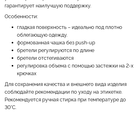
гарантирует наилучшую поддержку.
Особенности:
гладкая поверхность – идеально под плотно
облегающую одежду.
Топ на бретелях в рубчик
Топ на бретелях в рубчик
CAMI TOP RIB black
CAMI TOP RIB white
формованная чашка без push-up
(черный) Giulia
(белый) Giulia
бретели регулируются по длине
бретели отстегиваются
299 грн.
499 грн.
299 грн.
499 грн.
регулировка объема с помощью застежки на 2-х
крючках
Для сохранения качества и внешнего вида изделия
соблюдайте рекомендации по уходу на этикетке.
Рекомендуется ручная стирка при температуре до
30°C.