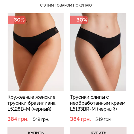
С ЭТИМ ТОВАРОМ ПОКУПАЮТ
-30%
-30%
Велосипедки с пуш-ап
Бесшовные трусы
эффектом бесшовные
хипстеры HIPSTER BRIEFS
TRACKS SHAPE black
(бежевый) Giulia
(черный) Giulia
454 грн.
649 грн.
230 грн.
329 грн.
Трусики слипы с
Женские кружевные
необработанным краем
трусики L5127BR-M
L5133BR-M (черный)
(черный)
384 грн.
384 грн.
549 грн.
549 грн.
КУПИТЬ
КУПИТЬ