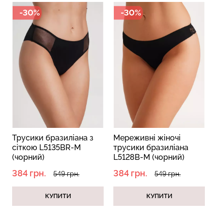
-30%
-30%
Безшовний топ з легкою
Безшовний топ на
корекцією BRA
бретелях CAMI TOP
SHAPEWEAR nude
(білий) Giulia
(бежевий) Giulia
279 грн.
399 грн.
489 грн.
699 грн.
Трусики бразиліана з
Мереживні жіночі
сіткою L5135BR-M
трусики бразиліана
(чорний)
L5128B-M (чорний)
384 грн.
384 грн.
549 грн.
549 грн.
КУПИТИ
КУПИТИ