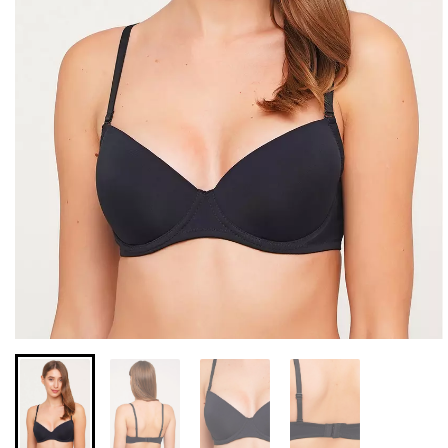
Безшовні легінси з
Велосипедки з високою
мікрофібри LEGGINGS 02
талією TRACKS 01
(чорний) Giulia
(чорний) Giulia
552 грн.
789 грн.
384 грн.
549 грн.