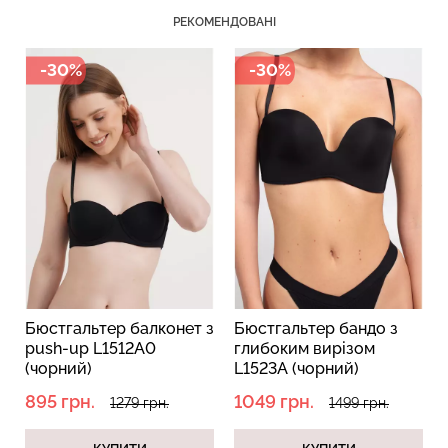
РЕКОМЕНДОВАНІ
-30%
-30%
Бюстгальтер балконет з
Бюстгальтер бандо з
push-up L1512A0
глибоким вирізом
(чорний)
L1523A (чорний)
895 грн.
1049 грн.
1279 грн.
1499 грн.