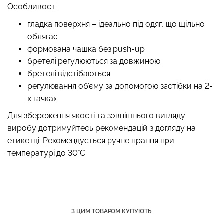
Особливості:
гладка поверхня – ідеально під одяг, що щільно
облягає
Велосипедки з пуш-ап
формована чашка без
push
-
up
Топ на бретелях в рубчик
ефектом безшовні
бретелі регулюються за довжиною
CAMI TOP RIB black
TRACKS SHAPE black
(чорний) Giulia
бретелі відстібаються
(чорний) Giulia
регулювання об’єму за допомогою застібки на 2-
454 грн.
649 грн.
299 грн.
499 грн.
х гачках
Для збереження якості та зовнішнього вигляду
виробу дотримуйтесь рекомендацій з догляду на
етикетці. Рекомендується ручне прання при
температурі до 30°C.
З ЦИМ ТОВАРОМ КУПУЮТЬ