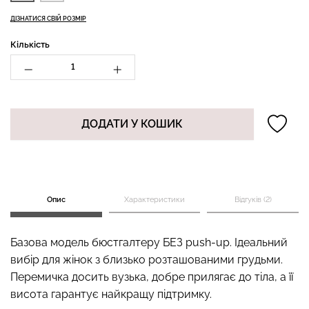
ДІЗНАТИСЯ СВІЙ РОЗМІР
Кількість
Топ на бретелях в рубчик
Безшовні стрінги STRING
CAMI TOP RIB white (білий)
BRIEFS (чорний) Giulia
Giulia
179 грн.
299 грн.
299 грн.
499 грн.
ДОДАТИ У КОШИК
Опис
Характеристики
Відгуків (2)
Базова модель бюстгалтеру БЕЗ
push
-
up
.
Ідеальний
вибір
для
жінок
з
близько
розташован
ими
груд
ьми
.
Перемичка
досить
вузька
, добре
приляга
є
до
тіла
,
а
її
висота
гарантує найкращу підтримку.