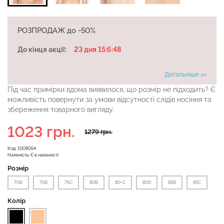
РОЗПРОДАЖ до -50%
Безшовні бразиліана з
Безшовні легінси
легкою корекцією
До кінця акції:
23 дня 15:6:47
LEGGINGS (чорний) Giulia
BRASILIAN SHAPEWEAR
black (чорний) Giulia
Детальніше >>
482 грн.
689 грн.
258 грн.
369 грн.
Під час примірки вдома виявилося, що розмір не підходить? Є
можливість повернути за умови відсутності слідів носіння та
збереження товарного вигляду.
1023 грн.
1279 грн.
Код:
1008054
Наявність:
Є в наявності
Розмір
70В
75B
75C
80В
80-C
80D
85В
85С
Колір