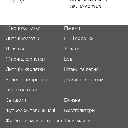
Укр
Рус
GIULIA.com.ua
Жіночі колготки
Піжами
Дитячі колготки
Нічні сорочки
Панчохи
Халати
Жіночі шкарпетки
Боді
Дитячі шкарпетки
Штани та легінси
Чоловічі шкарпетки
Домашні костюми
Теплі колготки
Світшоти
Білизна
Футболки, топи жіночі
Бюстгальтери
Футболки, майки чоловічі
Топи, майки