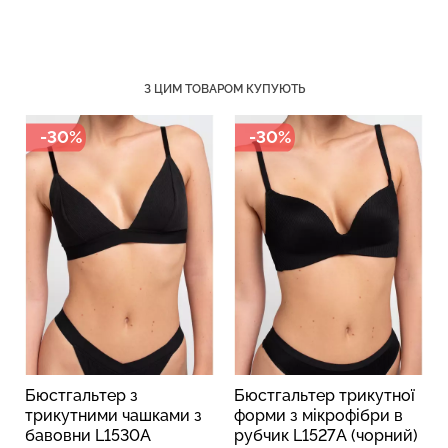
З ЦИМ ТОВАРОМ КУПУЮТЬ
Топ на бретелях в рубчик
Безшовний топ на
CAMI TOP RIB black
бретелях CAMI TOP
-30%
-30%
(чорний) Giulia
(білий) Giulia
299 грн.
499 грн.
279 грн.
399 грн.
Бюстгальтер з
Бюстгальтер трикутної
трикутними чашками з
форми з мікрофібри в
бавовни L1530A
рубчик L1527A (чорний)