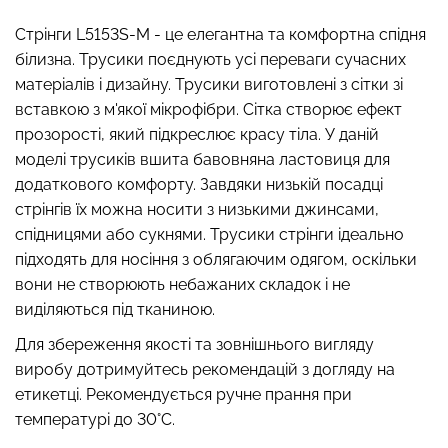
Стрінги L5153S-M - це елегантна та комфортна спідня
білизна. Трусики поєднують усі переваги сучасних
матеріалів і дизайну. Трусики виготовлені з сітки зі
Топ на бретелях в рубчик
Безшовні стрінги STRING
вставкою з м'якої мікрофібри. Сітка створює ефект
CAMI TOP RIB white (білий)
BRIEFS (чорний) Giulia
прозорості, який підкреслює красу тіла. У даній
Giulia
моделі трусиків вшита бавовняна ластовиця для
179 грн.
299 грн.
299 грн.
499 грн.
додаткового комфорту. Завдяки низькій посадці
стрінгів їх можна носити з низькими джинсами,
спідницями або сукнями. Трусики стрінги ідеально
підходять для носіння з облягаючим одягом, оскільки
вони не створюють небажаних складок і не
виділяються під тканиною.
Для збереження якості та зовнішнього вигляду
виробу дотримуйтесь рекомендацій з догляду на
етикетці. Рекомендується ручне прання при
температурі до 30°C.