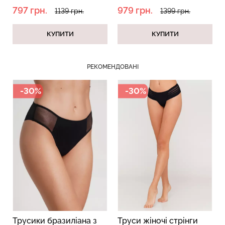
(чорний)
797 грн.
979 грн.
1139 грн.
1399 грн.
КУПИТИ
КУПИТИ
Безшовний топ з легкою
Велосипедки з пуш-ап
корекцією BRA
ефектом безшовні
РЕКОМЕНДОВАНІ
SHAPEWEAR nude
TRACKS SHAPE black
(бежевий) Giulia
(чорний) Giulia
-30%
-30%
489 грн.
699 грн.
454 грн.
649 грн.
Трусики бразиліана з
Труси жіночі стрінги