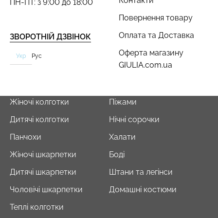
Контакти
ПН-ПТ: з 9:00 до 18:00
Повернення товару
Оплата та Доставка
ЗВОРОТНІЙ ДЗВІНОК
Оферта магазину
Укр
Рус
GIULIA.com.ua
Жіночі колготки
Піжами
Дитячі колготки
Нічні сорочки
Панчохи
Халати
Жіночі шкарпетки
Боді
Дитячі шкарпетки
Штани та легінси
Чоловічі шкарпетки
Домашні костюми
Теплі колготки