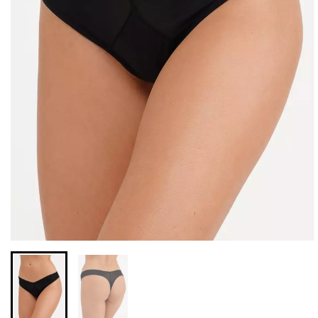
Безшовні легінси з
Велосипедки з високою
мікрофібри LEGGINGS 02
талією TRACKS 01
(чорний) Giulia
(чорний) Giulia
552 грн.
789 грн.
384 грн.
549 грн.