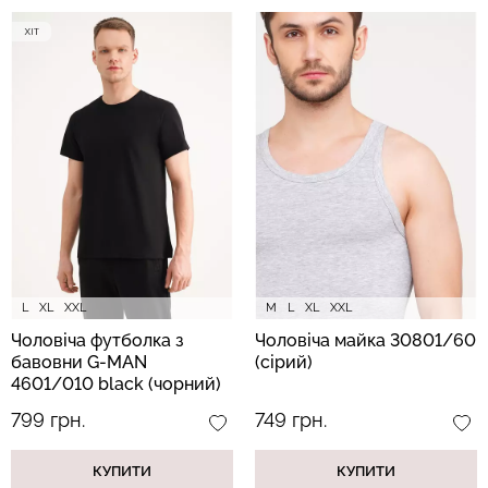
L
XL
XXL
M
L
XL
XXL
Чоловіча футболка з
Чоловіча майка 30801/60
бавовни G-MAN
(сірий)
4601/010 black (чорний)
799 грн.
749 грн.
КУПИТИ
КУПИТИ