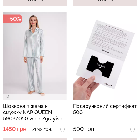
-50%
M
Шовкова піжама в
Подарунковий сертифікат
смужку NAP QUEEN
500
5902/050 white/grayish
teal (білий/зелений)
1450 грн.
500 грн.
2899 грн.