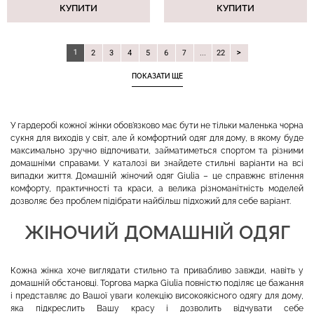
КУПИТИ
КУПИТИ
1
2
3
4
5
6
7
...
22
ПОКАЗАТИ ЩЕ
У гардеробі кожної жінки обов'язково має бути не тільки маленька чорна
сукня для виходів у світ, але й комфортний одяг для дому, в якому буде
максимально зручно відпочивати, займатиметься спортом та різними
домашніми справами. У каталозі ви знайдете стильні варіанти на всі
випадки життя. Домашній жіночий одяг Giulia – це справжнє втілення
комфорту, практичності та краси, а велика різноманітність моделей
дозволяє без проблем підібрати найбільш підхожий для себе варіант.
ЖІНОЧИЙ ДОМАШНІЙ ОДЯГ
Кожна жінка хоче виглядати стильно та привабливо завжди, навіть у
домашній обстановці. Торгова марка Giulia повністю поділяє це бажання
і представляє до Вашої уваги колекцію високоякісного одягу для дому,
яка підкреслить Вашу красу і дозволить відчувати себе