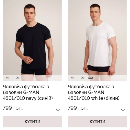
M
L
XL
M
L
XL
XXL
Чоловіча футболка з
Чоловіча футболка з
бавовни G-MAN
бавовни G-MAN
4601/010 navy (синій)
4601/010 white (білий)
799 грн.
799 грн.
КУПИТИ
КУПИТИ