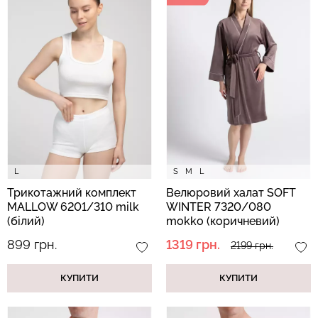
L
S
M
L
Трикотажний комплект
Велюровий халат SOFT
MALLOW 6201/310 milk
WINTER 7320/080
(білий)
mokko (коричневий)
899 грн.
1319 грн.
2199 грн.
КУПИТИ
КУПИТИ