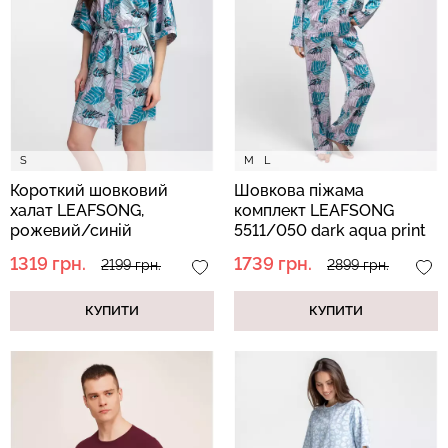
Безшовні бразиліана з
Безшовні легінси з
легкою корекцією
мікрофібри LEGGINGS 02
BRASILIAN SHAPEWEAR
(чорний) Giulia
black (чорний) Giulia
S
M
L
552 грн.
789 грн.
258 грн.
369 грн.
Короткий шовковий
Шовкова піжама
халат LEAFSONG,
комплект LEAFSONG
рожевий/синій
5511/050 dark aqua print
(рожевий/синій)
1319 грн.
1739 грн.
2199 грн.
2899 грн.
КУПИТИ
КУПИТИ