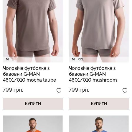
Топ на бретелях в рубчик
Безшовні стрінги STRING
CAMI TOP RIB white (білий)
BRIEFS (чорний) Giulia
Giulia
179 грн.
299 грн.
299 грн.
499 грн.
M
L
M
XXL
Чоловіча футболка з
Чоловіча футболка з
бавовни G-MAN
бавовни G-MAN
4601/010 mocha taupe
4601/010 mushroom
(коричневий)
beige (бежевий)
799 грн.
799 грн.
КУПИТИ
КУПИТИ