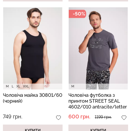
-50%
M
L
XL
XXL
M
Чоловіча майка 30801/60
Чоловіча футболка з
(чорний)
принтом STREET SEAL
4602/010 antracite/letter
print (сірий)
749 грн.
600 грн.
1199 грн.
КУПИТИ
КУПИТИ