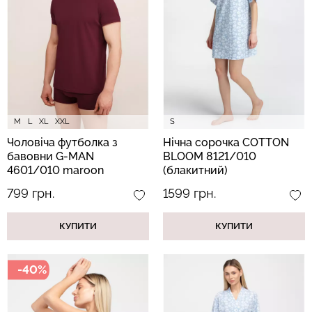
Велосипедки з високою
Безшовні легінси
талією TRACKS 01
LEGGINGS (чорний) Giulia
(чорний) Giulia
482 грн.
689 грн.
384 грн.
549 грн.
M
L
XL
XXL
S
Чоловіча футболка з
Нічна сорочка COTTON
бавовни G-MAN
BLOOM 8121/010
4601/010 maroon
(блакитний)
(бордовий)
799 грн.
1599 грн.
КУПИТИ
КУПИТИ
-40%