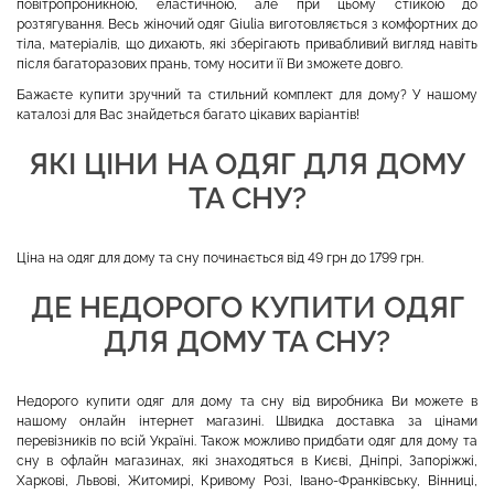
повітропроникною, еластичною, але при цьому стійкою до
розтягування. Весь жіночий одяг Giulia виготовляється з комфортних до
тіла, матеріалів, що дихають, які зберігають привабливий вигляд навіть
після багаторазових прань, тому носити її Ви зможете довго.
Бажаєте купити зручний та стильний комплект для дому? У нашому
каталозі для Вас знайдеться багато цікавих варіантів!
ЯКІ ЦІНИ НА ОДЯГ ДЛЯ ДОМУ
ТА СНУ?
Ціна на одяг для дому та сну починається від 49 грн до 1799 грн.
ДЕ НЕДОРОГО КУПИТИ ОДЯГ
ДЛЯ ДОМУ ТА СНУ?
Недорого купити одяг для дому та сну від виробника Ви можете в
нашому онлайн інтернет магазині. Швидка доставка за цінами
перевізників по всій Україні. Також можливо придбати одяг для дому та
сну в офлайн магазинах, які знаходяться в Києві, Дніпрі, Запоріжжі,
Харкові, Львові, Житомирі, Кривому Розі, Івано-Франківську, Вінниці,