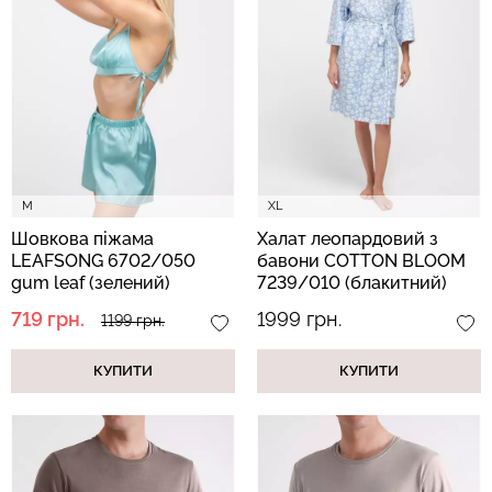
Безшовний топ з легкою
Топ на бретелях в рубчик
корекцією BRA
CAMI TOP RIB black
SHAPEWEAR nude
(чорний) Giulia
(бежевий) Giulia
M
XL
489 грн.
699 грн.
299 грн.
499 грн.
Шовкова піжама
Халат леопардовий з
LEAFSONG 6702/050
бавони COTTON BLOOM
gum leaf (зелений)
7239/010 (блакитний)
719 грн.
1999 грн.
1199 грн.
КУПИТИ
КУПИТИ