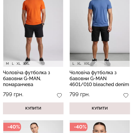
Безшовні труси сліпи з
Безшовний топ на
легкою корекцією HI-LEG
бретелях CAMI TOP
SHAPEWEAR black
(білий) Giulia
(чорний) Giulia
279 грн.
399 грн.
258 грн.
369 грн.
M
L
XL
XXL
L
XL
XXL
Чоловіча футболка з
Чоловіча футболка з
бавовни G-MAN,
бавовни G-MAN
помаранчева
4601/010 bleached denim
(блакитний)
799 грн.
799 грн.
КУПИТИ
КУПИТИ
-40%
-40%