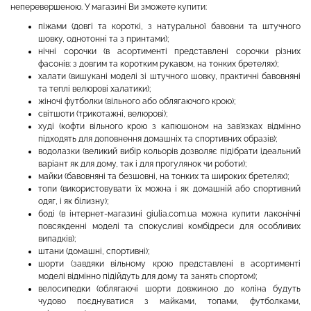
неперевершеною. У магазині Ви зможете купити:
піжами (довгі та короткі, з натуральної бавовни та штучного
шовку, однотонні та з принтами);
нічні сорочки (в асортименті представлені сорочки різних
фасонів: з довгим та коротким рукавом, на тонких бретелях);
халати (вишукані моделі зі штучного шовку, практичні бавовняні
та теплі велюрові халатики);
жіночі футболки (вільного або облягаючого крою);
світшоти (трикотажні, велюрові);
худі (кофти вільного крою з капюшоном на зав'язках відмінно
підходять для доповнення домашніх та спортивних образів);
водолазки (великий вибір кольорів дозволяє підібрати ідеальний
варіант як для дому, так і для прогулянок чи роботи);
майки (бавовняні та безшовні, на тонких та широких бретелях);
топи (використовувати їх можна і як домашній або спортивний
одяг, і як білизну);
боді (в інтернет-магазині giulia.com.ua можна купити лаконічні
повсякденні моделі та спокусливі комбідреси для особливих
випадків);
штани (домашні, спортивні);
шорти (завдяки вільному крою представлені в асортименті
моделі відмінно підійдуть для дому та занять спортом);
велосипедки (облягаючі шорти довжиною до коліна будуть
чудово поєднуватися з майками, топами, футболками,