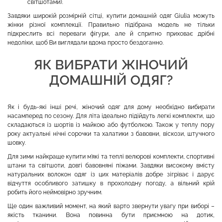
світшотами).
Завдяки широкій розмірній сітці, купити домашній одяг Giulia можуть
жінки різної комплекції. Правильно підібрана модель не тільки
підкреслить всі переваги фігури, але й спритно приховає дрібні
недоліки, щоб Ви виглядали вдома просто бездоганно.
ЯК ВИБРАТИ ЖІНОЧИЙ
ДОМАШНІЙ ОДЯГ?
Як і будь-які інші речі, жіночий одяг для дому необхідно вибирати
насамперед по сезону. Для літа ідеально підійдуть легкі комплекти, що
складаються із шортів із майкою або футболкою. Також у теплу пору
року актуальні нічні сорочки та халатики з бавовни, віскози, штучного
шовку.
Для зими найкраще купити м'які та теплі велюрові комплекти, спортивні
штани та світшоти, довгі бавовняні піжами. Завдяки високому вмісту
натуральних волокон одяг із цих матеріалів добре зігріває і дарує
відчуття особливого затишку в прохолодну погоду, а вільний крій
робить його неймовірно зручним.
Ще один важливий момент, на який варто звернути увагу при виборі –
якість тканини. Вона повинна бути приємною на дотик,