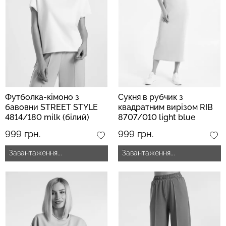
Топ на бретелях в рубчик
Безшовні стрінги STRING
CAMI TOP RIB white (білий)
BRIEFS (чорний) Giulia
Giulia
179 грн.
299 грн.
299 грн.
499 грн.
Футболка-кімоно з
Сукня в рубчик з
бавовни STREET STYLE
квадратним вирізом RIB
4814/180 milk (білий)
8707/010 light blue
(блакитний)
999 грн.
999 грн.
Завантаження...
Завантаження...