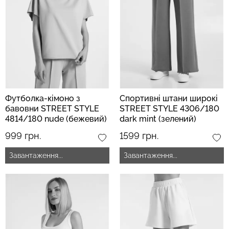
Безшовний топ з легкою
Безшовні труси сліпи з
корекцією BRA
легкою корекцією HI-LEG
SHAPEWEAR nude
SHAPEWEAR black
(бежевий) Giulia
(чорний) Giulia
Футболка-кімоно з
Спортивні штани широкі
489 грн.
699 грн.
258 грн.
369 грн.
бавовни STREET STYLE
STREET STYLE 4306/180
4814/180 nude (бежевий)
dark mint (зелений)
999 грн.
1599 грн.
Завантаження...
Завантаження...