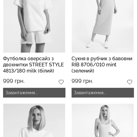
Безшовний топ на
Топ на бретелях в рубчик
бретелях CAMI TOP
CAMI TOP RIB black
(білий) Giulia
(чорний) Giulia
279 грн.
399 грн.
299 грн.
499 грн.
Футболка оверсайз з
Сукня в рубчик з бавовни
двохнитки STREET STYLE
RIB 8706/010 mint
4813/180 milk (білий)
(зелений)
999 грн.
999 грн.
Завантаження...
Завантаження...