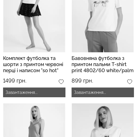
Безшовні бразиліана з
Безшовні легінси з
легкою корекцією
мікрофібри LEGGINGS 02
BRASILIAN SHAPEWEAR
(чорний) Giulia
black (чорний) Giulia
552 грн.
789 грн.
258 грн.
369 грн.
Комплект футболка та
Бавовняна футболка з
шорти з принтом червоні
принтом пальми T-shirt
перці і написом "so hot"
print 4802/60 white/palm
BUNTARKA PRINT
(білий)
1499 грн.
899 грн.
6125/010
white/black/peppers
Завантаження...
Завантаження...
(білий/чорний)