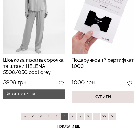
Шовкова піжама сорочка
Подарунковий сертифікат
та штани HELENA
1000
5508/050 cool grey
(сірий)
2899 грн.
1000 грн.
Завантаження...
КУПИТИ
6
|
3
4
5
7
8
9
...
22
ПОКАЗАТИ ЩЕ