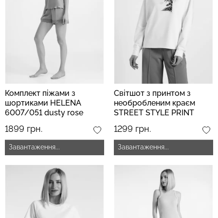
Велосипедки з високою
Безшовні легінси
талією TRACKS 01
LEGGINGS (чорний) Giulia
(чорний) Giulia
482 грн.
689 грн.
275 грн.
549 грн.
Комплект піжами з
Світшот з принтом з
шортиками HELENA
необробленим краєм
6007/051 dusty rose
STREET STYLE PRINT
(рожевий)
4420/180 milk (білий)
1899 грн.
1299 грн.
Завантаження...
Завантаження...