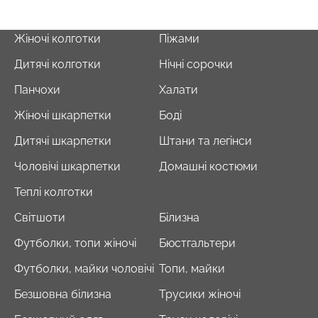
Жіночі колготки
Піжами
Дитячі колготки
Нічні сорочки
Панчохи
Халати
Жіночі шкарпетки
Боді
Дитячі шкарпетки
Штани та легінси
Чоловічі шкарпетки
Домашні костюми
Теплі колготки
Світшоти
Білизна
Футболки, топи жіночі
Бюстгальтери
Футболки, майки чоловічі
Топи, майки
Безшовна білизна
Трусики жіночі