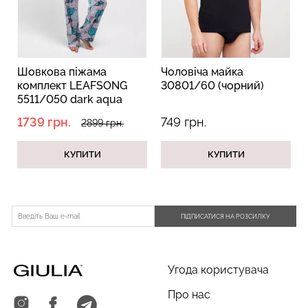
Топ на бретелях в рубчик
Безшовний топ на
Шовкова піжама
Чоловіча майка
CAMI TOP RIB black
бретелях CAMI TOP
комплект LEAFSONG
30801/60 (чорний)
(чорний) Giulia
(білий) Giulia
5511/050 dark aqua
print (рожевий/синій)
299 грн.
499 грн.
279 грн.
399 грн.
1739 грн.
749 грн.
2899 грн.
КУПИТИ
КУПИТИ
ПІДПИСАТИСЯ НА РОЗСИЛКУ
Угода користувача
Про нас