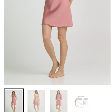
Безшовні легінси з
Велосипедки з високою
мікрофібри LEGGINGS 02
талією TRACKS 01
(чорний) Giulia
(чорний) Giulia
552 грн.
789 грн.
384 грн.
549 грн.