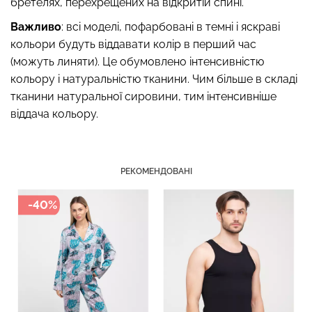
бретелях, перехрещених на відкритій спині.
Важливо
: всі моделі, пофарбовані в темні і яскраві
кольори будуть віддавати колір в перший час
(можуть линяти). Це обумовлено інтенсивністю
Топ на бретелях в рубчик
Безшовні стрінги STRING
кольору і натуральністю тканини. Чим більше в складі
CAMI TOP RIB white (білий)
BRIEFS (чорний) Giulia
Giulia
тканини натуральної сировини, тим інтенсивніше
віддача кольору.
179 грн.
299 грн.
299 грн.
499 грн.
РЕКОМЕНДОВАНІ
-40%