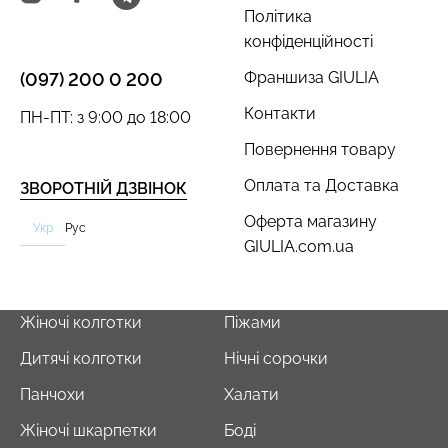
Політика
конфіденційності
Франшиза GIULIA
(097) 200 0 200
Безшовний топ з легкою
Велосипедки з пуш-ап
Контакти
ПН-ПТ: з 9:00 до 18:00
корекцією BRA
ефектом безшовні
SHAPEWEAR nude
TRACKS SHAPE black
Повернення товару
(бежевий) Giulia
(чорний) Giulia
Оплата та Доставка
ЗВОРОТНІЙ ДЗВІНОК
489 грн.
699 грн.
454 грн.
649 грн.
Оферта магазину
Укр
Рус
GIULIA.com.ua
Жіночі колготки
Піжами
Дитячі колготки
Нічні сорочки
Панчохи
Халати
Жіночі шкарпетки
Боді