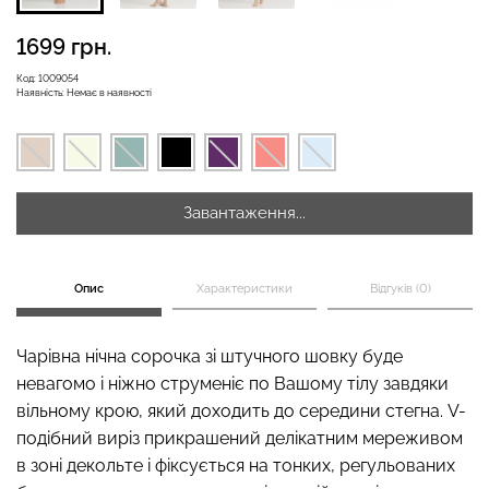
1699 грн.
Безшовні бразиліана з
Код:
1009054
Наявність:
Немає в наявності
Безшовні легінси
легкою корекцією
LEGGINGS (чорний) Giulia
BRASILIAN SHAPEWEAR
black (чорний) Giulia
482 грн.
689 грн.
258 грн.
369 грн.
Завантаження...
Опис
Характеристики
Відгуків (0)
Чарівна нічна сорочка зі штучного шовку буде
невагомо і ніжно струменіє по Вашому тілу завдяки
вільному крою, який доходить до середини стегна. V-
подібний виріз прикрашений делікатним мереживом
в зоні декольте і фіксується на тонких, регульованих