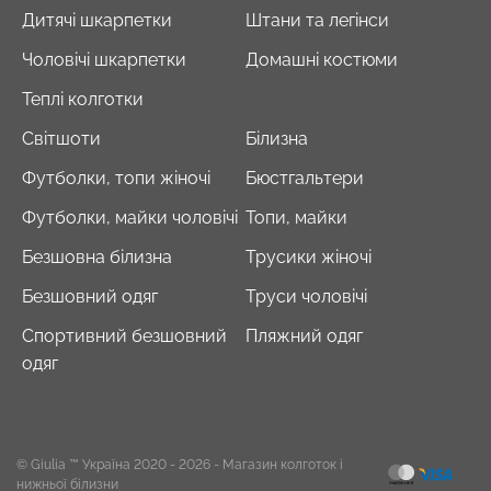
Дитячі шкарпетки
Штани та легінси
Чоловічі шкарпетки
Домашні костюми
Теплі колготки
Світшоти
Білизна
Футболки, топи жіночі
Бюстгальтери
Футболки, майки чоловічі
Топи, майки
Безшовна білизна
Трусики жіночі
Безшовний одяг
Труси чоловічі
Спортивний безшовний
Пляжний одяг
одяг
© Giulia ™ Україна 2020 - 2026
- Магазин колготок і
нижньої білизни