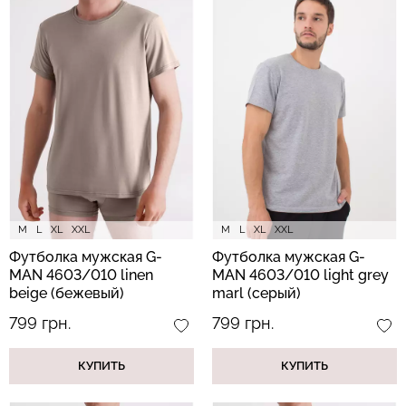
Бесшовные трусы
Топ на бретелях в рубчик
хипстеры HIPSTER BRIEFS
CAMI TOP RIB white
(бежевый) Giulia
(белый) Giulia
230 грн.
329 грн.
299 грн.
499 грн.
M
L
XL
XXL
M
L
XL
XXL
Футболка мужская G-
Футболка мужская G-
MAN 4603/010 linen
MAN 4603/010 light grey
beige (бежевый)
marl (серый)
799 грн.
799 грн.
КУПИТЬ
КУПИТЬ