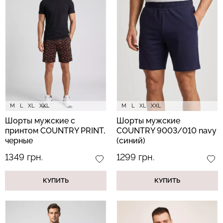
Бесшовные леггинсы из
Велосипедки с высокой
микрофибры LEGGINGS
талией TRACKS 01
02 (черный) Giulia
(черный) Giulia
552 грн.
789 грн.
384 грн.
549 грн.
M
L
XL
XXL
M
L
XL
XXL
Шорты мужские с
Шорты мужские
принтом COUNTRY PRINT,
COUNTRY 9003/010 navy
черные
(синий)
1349 грн.
1299 грн.
КУПИТЬ
КУПИТЬ