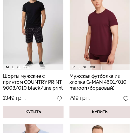
Бесшовная бразилиана с
Бесшовные леггинсы
легкой коррекцией
LEGGINGS (черный) Giulia
BRASILIAN SHAPEWEAR
black (черный) Giulia
482 грн.
689 грн.
258 грн.
369 грн.
M
L
XL
XXL
M
L
XL
XXL
Шорты мужские с
Мужская футболка из
принтом COUNTRY PRINT
хлопка G-MAN 4601/010
9003/010 black/line print
maroon (бордовый)
(черный)
1349 грн.
799 грн.
КУПИТЬ
КУПИТЬ