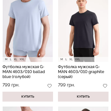
Бесшовный топ с легкой
Бесшовные стринги
коррекцией BRA
STRING BRIEFS (черный)
SHAPEWEAR nude
Giulia
(бежевый) Giulia
179 грн.
299 грн.
489 грн.
699 грн.
M
L
XL
XXL
M
L
XL
XXL
Футболка мужская G-
Футболка мужская G-
MAN 4603/010 ballad
MAN 4603/010 graphite
blue (голубой)
(серый)
799 грн.
799 грн.
КУПИТЬ
КУПИТЬ