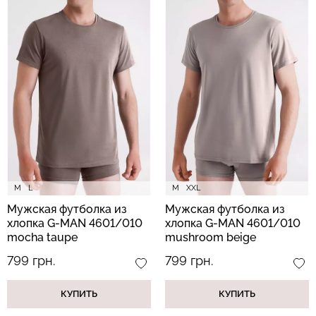
Велосипедки с пуш-ап
Топ на бретелях в рубчик
эффектом бесшовные
CAMI TOP RIB black
TRACKS SHAPE black
(черный) Giulia
(черный) Giulia
454 грн.
649 грн.
299 грн.
499 грн.
M
L
M
XXL
Мужская футболка из
Мужская футболка из
хлопка G-MAN 4601/010
хлопка G-MAN 4601/010
mocha taupe
mushroom beige
(коричневый)
(бежевый)
799 грн.
799 грн.
КУПИТЬ
КУПИТЬ