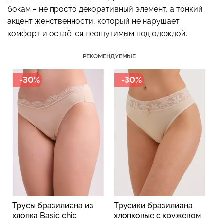
бокам – не просто декоративный элемент, а тонкий
акцент женственности, который не нарушает
комфорт и остаётся неощутимым под одеждой.
Бесшовный топ с легкой
Бесшовные стринги
коррекцией BRA
РЕКОМЕНДУЕМЫЕ
STRING BRIEFS (черный)
SHAPEWEAR nude
Giulia
(бежевый) Giulia
-30%
-30%
179 грн.
299 грн.
489 грн.
699 грн.
Трусы бразилиана из
Трусики бразилиана
хлопка Basic chic
хлопковые с кружевом