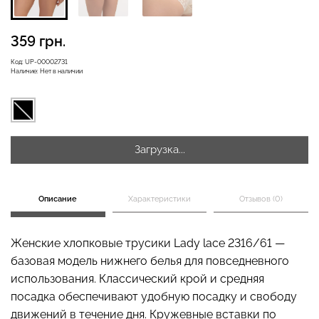
359 грн.
Бесшовная бразилиана с
Велосипедки с высокой
Код:
UP-00002731
легкой коррекцией
талией TRACKS 01
Наличие:
Нет в наличии
BRASILIAN SHAPEWEAR
(черный) Giulia
black (черный) Giulia
258 грн.
369 грн.
439 грн.
549 грн.
Загрузка...
Описание
Характеристики
Отзывов (0)
Женские хлопковые трусики Lady lace 2316/61 —
базовая модель нижнего белья для повседневного
использования. Классический крой и средняя
посадка обеспечивают удобную посадку и свободу
движений в течение дня. Кружевные вставки по