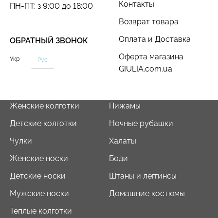
Контакты
ПН-ПТ: з 9:00 до 18:00
Возврат товара
Оплата и Доставка
ОБРАТНЫЙ ЗВОНОК
Оферта магазина
Укр
Рус
GIULIA.com.ua
Бесшовный топ с легкой
Топ на бретелях в рубчик
коррекцией BRA
CAMI TOP RIB white
SHAPEWEAR black
(белый) Giulia
(черный) Giulia
Женские колготки
Пижамы
299 грн.
499 грн.
489 грн.
699 грн.
Детские колготки
Ночные рубашки
Чулки
Халаты
Женские носки
Боди
Детские носки
Штаны и леггинсы
Мужские носки
Домашние костюмы
Теплые колготки