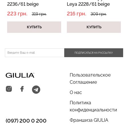
2236/61 beige
Leya 2228/61 beige
(бежевый)
(бежевый)
223 грн.
216 грн.
319 грн.
309 грн.
КУПИТЬ
КУПИТЬ
Велосипедки с пуш-ап
Бесшовные трусы
эффектом бесшовные
хипстеры HIPSTER BRIEFS
TRACKS SHAPE black
(бежевый) Giulia
(черный) Giulia
ПОДПИСАТЬСЯ НА РАССЫЛКУ
519 грн.
649 грн.
230 грн.
329 грн.
Пользовательское
Соглашение
О нас
Политика
конфиденциальности
Франшиза GIULIA
(097) 200 0 200