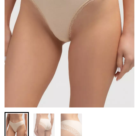
Бесшовные леггинсы из
Бесшовные леггинсы
микрофибры LEGGINGS
LEGGINGS (черный) Giulia
02 (черный) Giulia
631 грн.
789 грн.
551 грн.
689 грн.