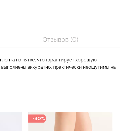
оп с легкой
Велосипедки с пуш-ап
BRA
эффектом бесшовные
Отзывов (0)
nude (бежевый)
TRACKS SHAPE black
(черный) Giulia
рн.
454 грн.
649 грн.
 лента на пятке, что гарантирует хорошую
ы выполнены аккуратно, практически неощутимы на
-30%
-49