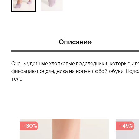
Топ на бретелях в рубчик
Топ на бретелях
CAMI TOP RIB black (черный)
CAMI TOP RIB wh
Описание
Giulia
Giulia
299 грн.
499 грн.
299 грн.
499 грн
Очень удобные хлопковые подследники, которые иде
фиксацию подследника на ноге в любой обуви. Подс
теле.
-30%
-49%