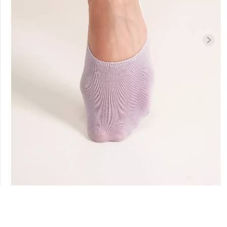
илиана с
Велосипедки с высокой
ией
Бесшовные л
талией TRACKS 01 (черный)
APEWEAR
LEGGINGS (че
Giulia
ulia
384 грн.
549 грн.
482 грн.
689 г