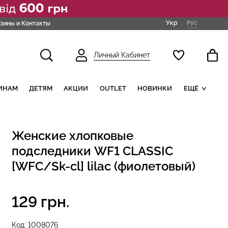
Укр
Рус
зины и Контакты
Личный Кабинет
ИНАМ
ДЕТЯМ
АКЦИИ
OUTLET
НОВИНКИ
ЕЩЁ
Женские хлопковые
подследники WF1 CLASSIC
[WFC/Sk-cl] lilac (фиолетовый)
129 грн.
Код:
1008076