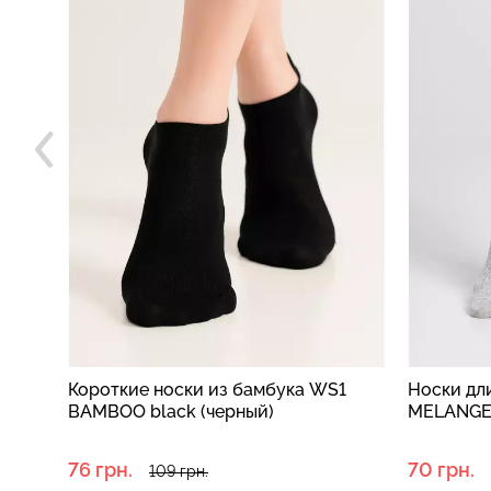
оски
Короткие носки из бамбука WS1
Носки длин
BAMBOO black (черный)
MELANGE si
76 грн.
70 грн.
109 грн.
1