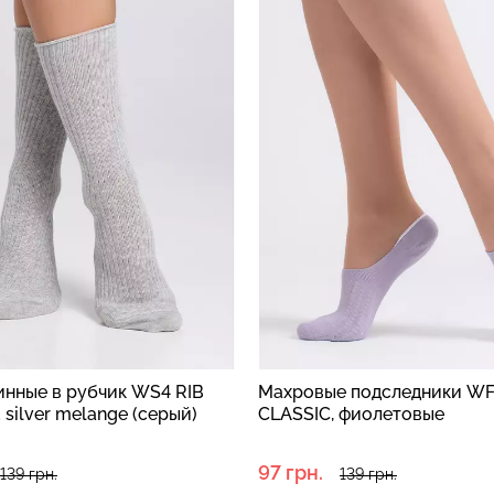
ные в рубчик WS4 RIB
Махровые подследники WF1
lver melange (серый)
CLASSIC, фиолетовые
97 грн.
39 грн.
139 грн.