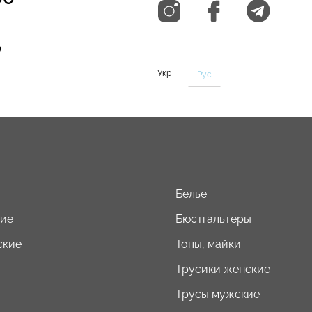
0
Укр
Рус
Белье
кие
Бюстгальтеры
ские
Топы, майки
Трусики женские
Трусы мужские