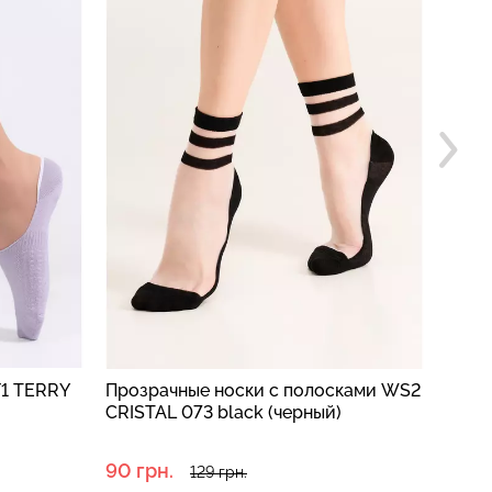
 TERRY
Прозрачные носки с полосками WS2
Женск
CRISTAL 073 black (черный)
CLASSI
(серый
90 грн.
80 грн
129 грн.