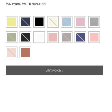
Наличие:
Нет в наличии
еггинсы
Бесшовные стринги STRING
рный) Giulia
BRIEFS (черный) Giulia
рн.
179 грн.
299 грн.
Загрузка...