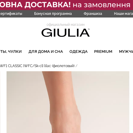
сертификаты
Бонусная программа
Франшиза
Наши мага
официальный магазин
ТЫ, ЧУЛКИ
ДЛЯ ДОМА И СНА
ОДЕЖДА
PREMIUM
МУЖЧ
F1 CLASSIC [WFC/Sk-cl] lilac (фиолетовый)