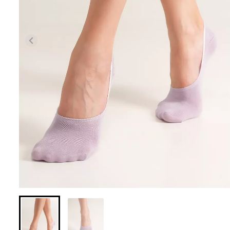
Бесшовная браз
Бесшовные леггинсы из
легкой коррекц
микрофибры LEGGINGS 02
BRASILIAN SH
(черный) Giulia
black (черный) Gi
552 грн.
789 грн.
258 грн.
369 грн.