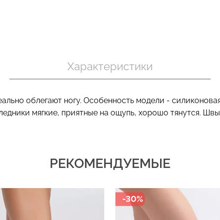
Бесшовный т
 в рубчик
Бесшовный топ на тонких
коррекцией 
ite (белый)
бретелях CAMI TOP (белый)
Характеристики
SHAPEWEAR 
Giulia
Giulia
.
279 грн.
399 грн.
489 грн.
699 г
ально облегают ногу. Особенность модели - силиконовая
ледники мягкие, приятные на ощупь, хорошо тянутся. Шв
РЕКОМЕНДУЕМЫЕ
-30%