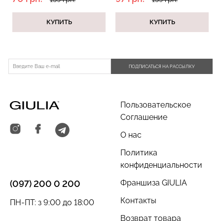
КУПИТЬ
КУПИТЬ
Велосипедки с пуш-ап
Бесшовные трусы
ПОДПИСАТЬСЯ НА РАССЫЛКУ
эффектом бесшовные
хипстеры HIPSTER BRIEFS
TRACKS SHAPE black
(бежевый) Giulia
(черный) Giulia
Пользовательское
454 грн.
649 грн.
230 грн.
329 грн.
Соглашение
О нас
Политика
конфиденциальности
Франшиза GIULIA
(097) 200 0 200
Контакты
ПН-ПТ: з 9:00 до 18:00
Возврат товара