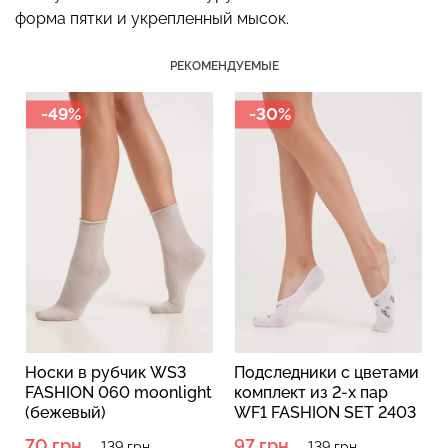
форма пятки и укрепленный мысок.
РЕКОМЕНДУЕМЫЕ
-49%
-30%
Топ на бретелях в рубчик
Топ на бретелях в рубчик
CAMI TOP RIB black
CAMI TOP RIB white
(черный) Giulia
(белый) Giulia
299 грн.
499 грн.
299 грн.
499 грн.
й
Носки в рубчик WS3
Подследники с цветами
FASHION 060 moonlight
комплект из 2-х пар
(бежевый)
WF1 FASHION SET 2403
white (белый)
70 грн.
97 грн.
139 грн.
139 грн.