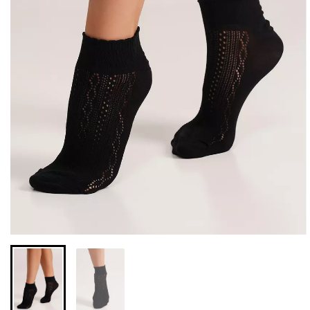
Бесшовные леггинсы из
Велосипедки с высокой
микрофибры LEGGINGS
талией TRACKS 01
02 (черный) Giulia
(черный) Giulia
552 грн.
789 грн.
384 грн.
549 грн.