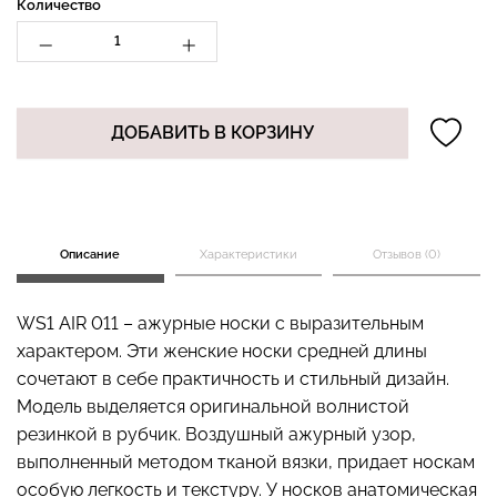
Количество
Бесшовный топ с легкой
Бесшовные стринги
коррекцией BRA
ДОБАВИТЬ В КОРЗИНУ
STRING BRIEFS (черный)
SHAPEWEAR nude
Giulia
(бежевый) Giulia
179 грн.
299 грн.
489 грн.
699 грн.
Описание
Характеристики
Отзывов (0)
WS1 AIR 011 – ажурные носки с выразительным
характером. Эти женские носки средней длины
сочетают в себе практичность и стильный дизайн.
Модель выделяется оригинальной волнистой
резинкой в рубчик. Воздушный ажурный узор,
выполненный методом тканой вязки, придает носкам
особую легкость и текстуру. У носков анатомическая