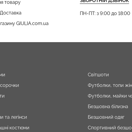
ЗВОРОТНІЙ ДЗВІНОК
я товару
 Доставка
ПН-ПТ: з 9:00 до 18:00
газину GIULIA.com.ua
ми
Світшоти
і сорочки
Футболки, топи жін
ти
Футболки, майки чо
Безшовна білизна
и та легінси
Безшовний одяг
шні костюми
Спортивний безшо