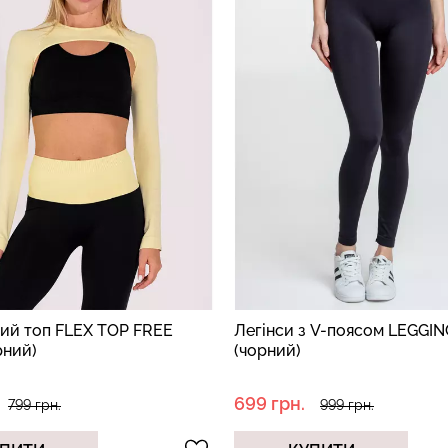
ий топ FLEX TOP FREE
Легінси з V-поясом LEGGI
рний)
(чорний)
699 грн.
799 грн.
999 грн.