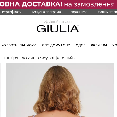
і сертифікати
Бонусна програма
Франшиза
Наші магази
офіційний магазин
КОЛГОТИ, ПАНЧОХИ
ДЛЯ ДОМУ І СНУ
ОДЯГ
PREMIUM
Ч
топ на бретелях CAMI TOP very peri (фіолетовий)