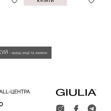
КУПИТИ
ЖУЙ
- кращі акції та знижки
CALL-ЦЕНТРА
0