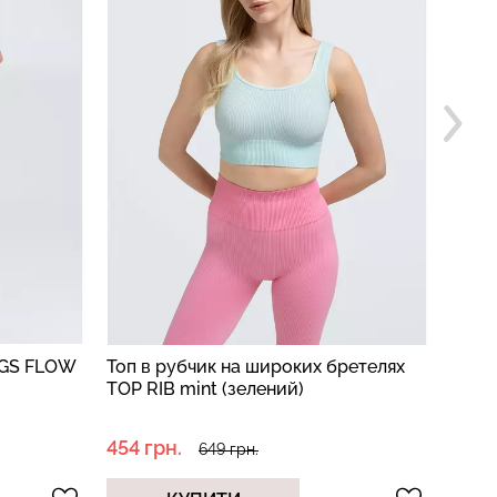
NGS FLOW
Топ в рубчик на широких бретелях
Топ н
TOP RIB mint (зелений)
RIB n
454 грн.
299 
649 грн.