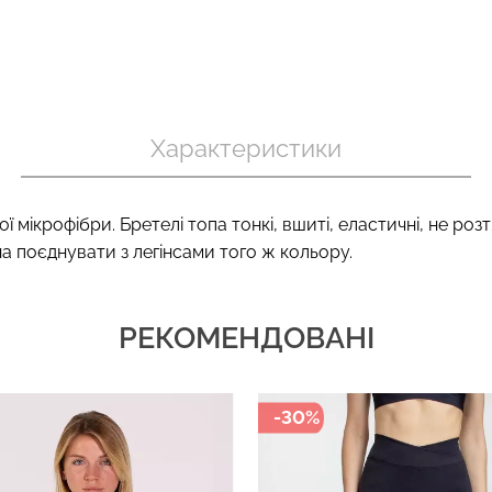
пуш-ап
Топ на бретелях в рубчик
Безшовний т
вні TRACKS
CAMI TOP RIB black (чорний)
CAMI TOP (біл
Характеристики
ний) Giulia
Giulia
299 грн.
499 грн.
279 грн.
399 г
ї мікрофібри. Бретелі топа тонкі, вшиті, еластичні, не роз
а поєднувати з легінсами того ж кольору.
РЕКОМЕНДОВАНІ
-30%