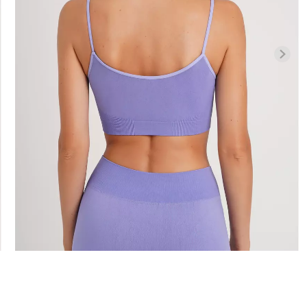
Безшовні бра
високою
Безшовні легінси LEGGINGS
легкою коре
1 (чорний)
(чорний) Giulia
SHAPEWEAR b
Giulia
482 грн.
689 грн.
258 грн.
369 г