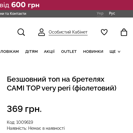
Укр
Рус
ни та Контакти
Особистий Кабінет
ОЛОВІКАМ
ДІТЯМ
АКЦІЇ
OUTLET
НОВИНКИ
ЩЕ
Безшовний топ на бретелях
CAMI TOP very peri (фіолетовий)
369 грн.
Код:
1009619
Наявність:
Немає в наявності