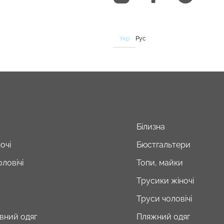
Укр
Рус
Білизна
очі
Бюстгальтери
ловічі
Топи, майки
Трусики жіночі
Труси чоловічі
вний одяг
Пляжний одяг