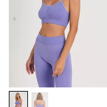
Безшовні легінси з
Велосипедки з 
мікрофібри LEGGINGS 02
талією TRACKS 0
(чорний) Giulia
Giulia
552 грн.
789 грн.
384 грн.
549 грн.