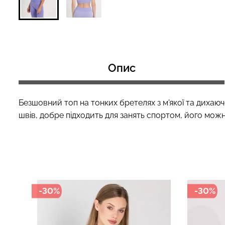
Топ на бретелях в рубчик
Велосипедки з 
CAMI TOP RIB white (білий)
ефектом безшо
Опис
Giulia
SHAPE black (чор
299 грн.
499 грн.
454 грн.
649 грн.
Безшовний топ на тонких бретелях з м'якої та дихаючо
швів, добре підходить для занять спортом, його можн
-30%
-30%