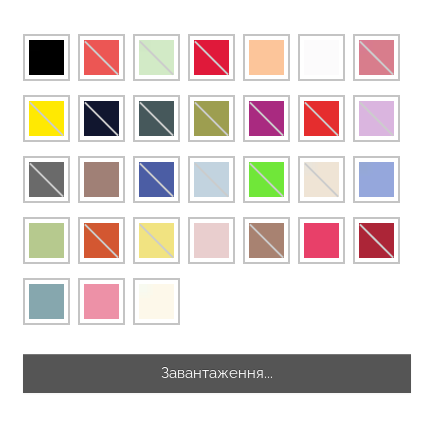
зиліана з
кцією BRASILIAN
Безшовні стрінги STRING
lack (чорний)
BRIEFS (чорний) Giulia
рн.
179 грн.
299 грн.
Завантаження...