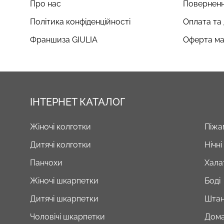
Про нас
Поверненн
Політика конфіденційності
Оплата та
Франшиза GIULIA
Оферта ма
ІНТЕРНЕТ КАТАЛОГ
Жіночі колготки
Піжа
Дитячі колготки
Нічн
Панчохи
Хала
Жіночі шкарпетки
Боді
Дитячі шкарпетки
Штан
Чоловічі шкарпетки
Дома