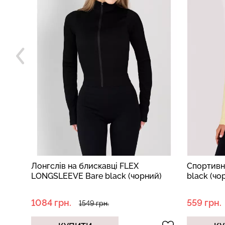
лях
Лонгслів на блискавці FLEX
Спортивн
LONGSLEEVE Bare black (чорний)
black (чо
1084 грн.
559 грн.
1549 грн.