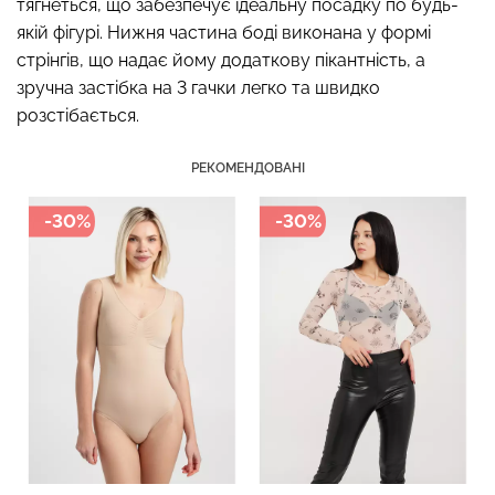
тягнеться, що забезпечує ідеальну посадку по будь-
якій фігурі. Нижня частина боді виконана у формі
стрінгів, що надає йому додаткову пікантність, а
зручна застібка на 3 гачки легко та швидко
Топ на бретелях в рубчик
розстібається.
Безшовні стрінги STRING
CAMI TOP RIB white (білий)
BRIEFS (чорний) Giulia
Giulia
РЕКОМЕНДОВАНІ
179 грн.
299 грн.
299 грн.
499 грн.
-30%
-30%