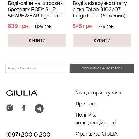
Боді-сліпи на широких
Боді з візерунком тату
бретелях BODY SLIP
сітка Tatoo 3102/07
SHAPEWEAR light nude
beige tatoo (бежевий)
(бежевий)
839 грн.
545 грн.
1199 грн.
779 грн.
Велосипедки з пуш-ап
Топ на бретелях в рубчик
ефектом безшовні
CAMI TOP RIB black
КУПИТИ
КУПИТИ
TRACKS SHAPE black
(чорний) Giulia
(чорний) Giulia
454 грн.
649 грн.
299 грн.
499 грн.
ПІДПИСАТИСЯ НА РОЗСИЛКУ
Угода користувача
Про нас
Політика
конфіденційності
Франшиза GIULIA
(097) 200 0 200