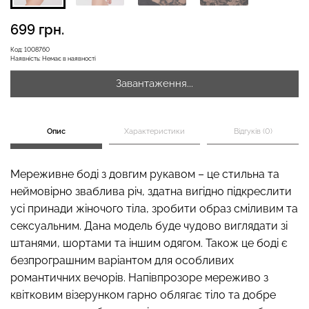
699 грн.
Безшовні бразиліана з
Код:
1008760
Наявність:
Немає в наявності
Безшовні легінси
легкою корекцією
LEGGINGS (чорний) Giulia
BRASILIAN SHAPEWEAR
Завантаження...
black (чорний) Giulia
482 грн.
689 грн.
258 грн.
369 грн.
Опис
Характеристики
Відгуків (0)
Мереживне боді з довгим рукавом – це стильна та
неймовірно зваблива річ, здатна вигідно підкреслити
усі принади жіночого тіла, зробити образ сміливим та
сексуальним. Дана модель буде чудово виглядати зі
штанями, шортами та іншим одягом. Також це боді є
безпрограшним варіантом для особливих
романтичних вечорів. Напівпрозоре мереживо з
квітковим візерунком гарно облягає тіло та добре