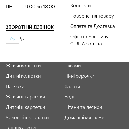
Контакти
ПН-ПТ: з 9:00 до 18:00
Повернення товару
Оплата та Доставка
ЗВОРОТНІЙ ДЗВІНОК
Безшовний топ з легкою
Оферта магазину
Безшовний топ на
Укр
Рус
корекцією BRA
бретелях CAMI TOP
GIULIA.com.ua
SHAPEWEAR nude
(білий) Giulia
(бежевий) Giulia
279 грн.
399 грн.
489 грн.
699 грн.
Жіночі колготки
Піжами
Дитячі колготки
Нічні сорочки
Панчохи
Халати
Жіночі шкарпетки
Боді
Дитячі шкарпетки
Штани та легінси
Чоловічі шкарпетки
Домашні костюми
Теплі колготки