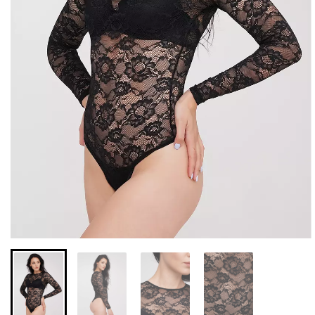
Безшовні легінси з
Велосипедки з високою
мікрофібри LEGGINGS 02
талією TRACKS 01
(чорний) Giulia
(чорний) Giulia
552 грн.
789 грн.
384 грн.
549 грн.