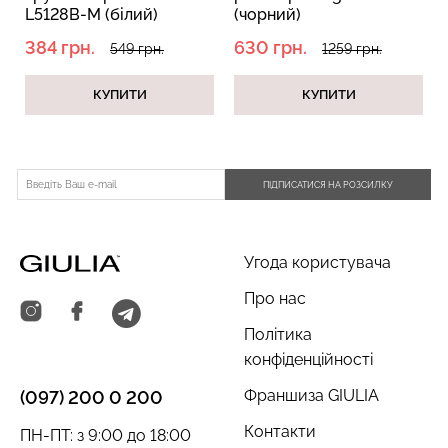
L5128B-M (білий)
(чорний)
384 грн.
630 грн.
549 грн.
1259 грн.
КУПИТИ
КУПИТИ
Топ на бретелях в рубчик
Безшовний топ на
CAMI TOP RIB white (білий)
бретелях CAMI TOP
Giulia
(білий) Giulia
299 грн.
499 грн.
279 грн.
399 грн.
ПІДПИСАТИСЯ НА РОЗСИЛКУ
Угода користувача
Про нас
Політика
конфіденційності
Франшиза GIULIA
(097) 200 0 200
Контакти
ПН-ПТ: з 9:00 до 18:00