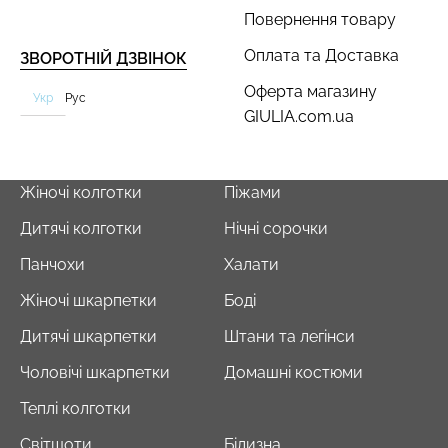
Повернення товару
Оплата та Доставка
ЗВОРОТНІЙ ДЗВІНОК
Оферта магазину
Укр
Рус
Безшовний топ з легкою
Безшовні труси сліпи з
GIULIA.com.ua
корекцією BRA
легкою корекцією HI-LEG
SHAPEWEAR nude
SHAPEWEAR black
(бежевий) Giulia
(чорний) Giulia
Жіночі колготки
Піжами
489 грн.
699 грн.
258 грн.
369 грн.
Дитячі колготки
Нічні сорочки
Панчохи
Халати
Жіночі шкарпетки
Боді
Дитячі шкарпетки
Штани та легінси
Чоловічі шкарпетки
Домашні костюми
Теплі колготки
Світшоти
Білизна