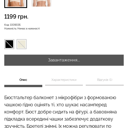
1199 грн.
Код:
1009035
Велосипедки з високою
Безшовні легінси
Наявність:
Немає в наявності
талією TRACKS 01
LEGGINGS (чорний) Giulia
(чорний) Giulia
482 грн.
689 грн.
384 грн.
549 грн.
Завантаження...
Опис
Характеристики
Відгуків (1)
Бюстгальтер балконет з мікрофібри з формованою
чашкою гідно оцінять ті, хто шукає насамперед
комфорт. Бюст добре сидить на фігурі, а бавовняна
підкладка всередині чашки забезпечує додаткову
зручність. Бретелі знімні, їх можна регулювати по