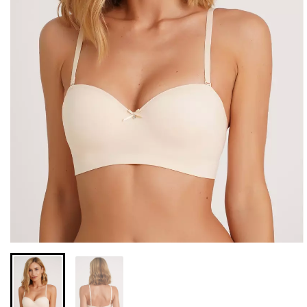
Безшовні бразиліана з
Безшовні легінси з
легкою корекцією
мікрофібри LEGGINGS 02
BRASILIAN SHAPEWEAR
(чорний) Giulia
black (чорний) Giulia
552 грн.
789 грн.
258 грн.
369 грн.