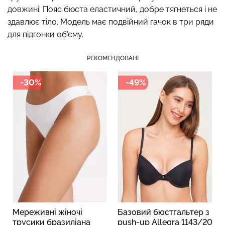
довжині. Пояс бюста еластичний, добре тягнеться і не
здавлює тіло. Модель має подвійний гачок в три ряди
для підгонки об'єму.
Топ на бретелях в рубчик
Безшовні стрінги STRING
CAMI TOP RIB black
РЕКОМЕНДОВАНІ
BRIEFS (чорний) Giulia
(чорний) Giulia
-30%
-49%
299 грн.
499 грн.
179 грн.
299 грн.
і
Мереживні жіночі
Базовий бюстгальтер з
трусики бразиліана
push-up Allegra 1143/20