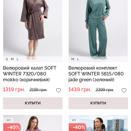
Безшовні легінси з
Велосипедки з високою
мікрофібри LEGGINGS 02
талією TRACKS 01
(чорний) Giulia
(чорний) Giulia
552 грн.
789 грн.
384 грн.
549 грн.
S
M
L
M
L
Велюровий халат SOFT
Велюровий комплект
WINTER 7320/080
SOFT WINTER 5815/080
mokko (коричневий)
jade green (зелений)
1319 грн.
1439 грн.
2199 грн.
2399 грн.
КУПИТИ
КУПИТИ
-40%
-40%