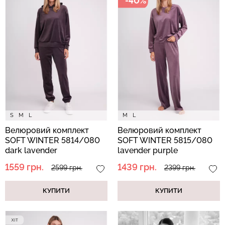
-40%
Топ на бретелях в рубчик
Безшовні стрінги STRING
CAMI TOP RIB white (білий)
BRIEFS (чорний) Giulia
Giulia
179 грн.
299 грн.
299 грн.
499 грн.
S
M
L
M
L
Велюровий комплект
Велюровий комплект
SOFT WINTER 5814/080
SOFT WINTER 5815/080
dark lavender
lavender purple
(фіолетовий)
(фіолетовий)
1559 грн.
1439 грн.
2599 грн.
2399 грн.
КУПИТИ
КУПИТИ