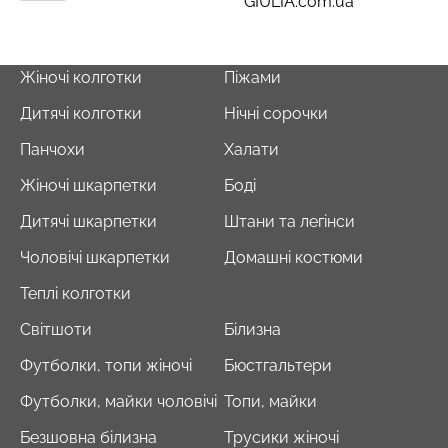
GIULIA.com.ua
Жіночі колготки
Піжами
Дитячі колготки
Нічні сорочки
Панчохи
Халати
Жіночі шкарпетки
Боді
Дитячі шкарпетки
Штани та легінси
Чоловічі шкарпетки
Домашні костюми
Теплі колготки
Світшоти
Білизна
Футболки, топи жіночі
Бюстгальтери
Футболки, майки чоловічі
Топи, майки
Безшовна білизна
Трусики жіночі