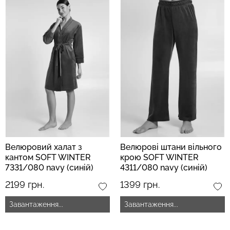
Безшовний топ з легкою
Велосипедки з пуш-ап
корекцією BRA
ефектом безшовні
SHAPEWEAR nude
TRACKS SHAPE black
(бежевий) Giulia
(чорний) Giulia
489 грн.
699 грн.
454 грн.
649 грн.
Велюровий халат з
Велюрові штани вільного
кантом SOFT WINTER
крою SOFT WINTER
7331/080 navy (синій)
4311/080 navy (синій)
2199 грн.
1399 грн.
Завантаження...
Завантаження...