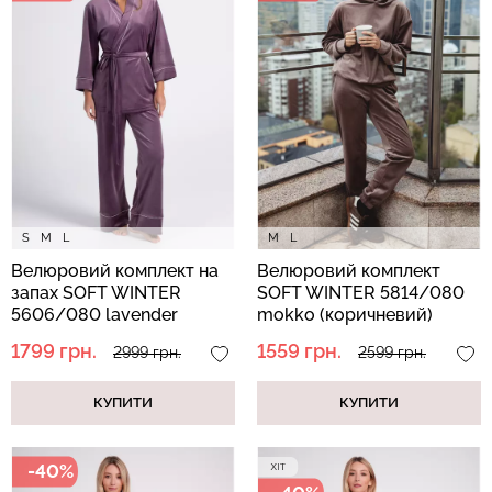
Безшовні бразиліана з
Безшовні легінси
легкою корекцією
LEGGINGS (чорний) Giulia
BRASILIAN SHAPEWEAR
black (чорний) Giulia
482 грн.
689 грн.
258 грн.
369 грн.
S
M
L
M
L
Велюровий комплект на
Велюровий комплект
запах SOFT WINTER
SOFT WINTER 5814/080
5606/080 lavender
mokko (коричневий)
purple (фіолетовий)
1799 грн.
1559 грн.
2999 грн.
2599 грн.
КУПИТИ
КУПИТИ
-40%