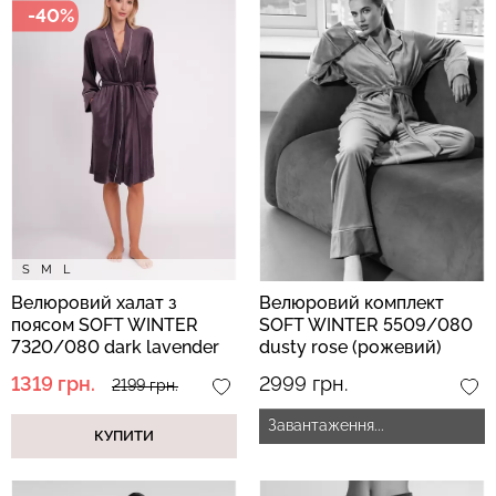
-40%
Топ на бретелях в рубчик
Безшовний топ на
CAMI TOP RIB black
бретелях CAMI TOP
(чорний) Giulia
(білий) Giulia
299 грн.
499 грн.
279 грн.
399 грн.
S
M
L
Велюровий халат з
Велюровий комплект
поясом SOFT WINTER
SOFT WINTER 5509/080
7320/080 dark lavender
dusty rose (рожевий)
(фіолетовий)
1319 грн.
2999 грн.
2199 грн.
Завантаження...
КУПИТИ