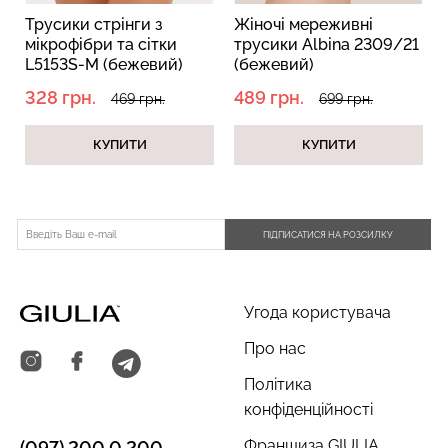
Трусики стрінги з
Жіночі мереживні
мікрофібри та сітки
трусики Albina 2309/21
L5153S-M (бежевий)
(бежевий)
328 грн.
489 грн.
Топ на бретелях в рубчик
Безшовний топ на
469 грн.
699 грн.
CAMI TOP RIB white (білий)
бретелях CAMI TOP
Giulia
(білий) Giulia
КУПИТИ
КУПИТИ
299 грн.
499 грн.
279 грн.
399 грн.
ПІДПИСАТИСЯ НА РОЗСИЛКУ
Угода користувача
Про нас
Політика
конфіденційності
Франшиза GIULIA
(097) 200 0 200