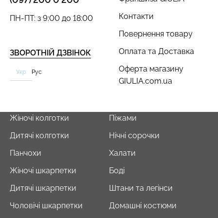
Контакти
ПН-ПТ: з 9:00 до 18:00
Повернення товару
Безшовний топ з легкою
Велосипедки з пуш-ап
Оплата та Доставка
ЗВОРОТНІЙ ДЗВІНОК
корекцією BRA
ефектом безшовні
Оферта магазину
SHAPEWEAR nude
TRACKS SHAPE black
Укр
Рус
(бежевий) Giulia
(чорний) Giulia
GIULIA.com.ua
489 грн.
699 грн.
454 грн.
649 грн.
Жіночі колготки
Піжами
Дитячі колготки
Нічні сорочки
Панчохи
Халати
Жіночі шкарпетки
Боді
Дитячі шкарпетки
Штани та легінси
Чоловічі шкарпетки
Домашні костюми