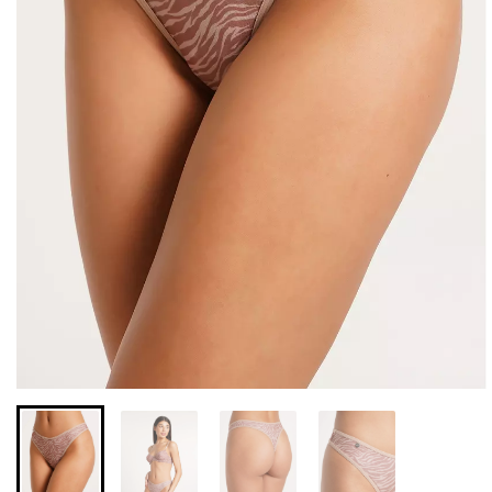
Безшовні легінси з
Безшовні легінси
мікрофібри LEGGINGS 02
LEGGINGS (чорний) Giulia
(чорний) Giulia
552 грн.
789 грн.
482 грн.
689 грн.