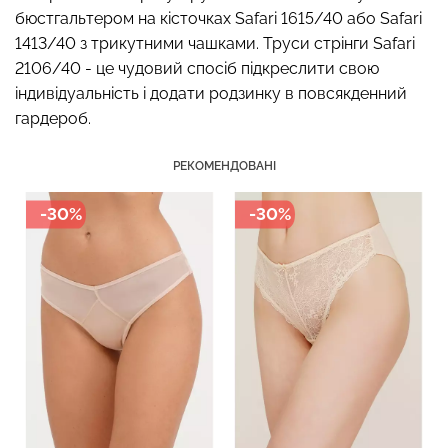
бюстгальтером на кісточках Safari 1615/40 або Safari
1413/40 з трикутними чашками. Труси стрінги Safari
2106/40 - це чудовий спосіб підкреслити свою
індивідуальність і додати родзинку в повсякденний
Топ на бретелях в рубчик
Безшовні стрінги STRING
CAMI TOP RIB black
гардероб.
BRIEFS (чорний) Giulia
(чорний) Giulia
РЕКОМЕНДОВАНІ
179 грн.
299 грн.
299 грн.
499 грн.
-30%
-30%