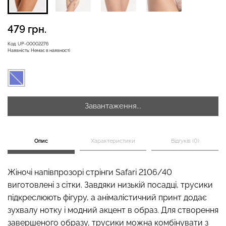
479 грн.
Безшовні бразиліана з
Велосипедки з високою
Код:
UP-00002276
легкою корекцією
талією TRACKS 01
Наявність:
Немає в наявності
BRASILIAN SHAPEWEAR
(чорний) Giulia
black (чорний) Giulia
384 грн.
549 грн.
258 грн.
369 грн.
Завантаження...
Опис
Характеристики
Відгуків (0)
Жіночі напівпрозорі стрінги Safari 2106/40
виготовлені з сітки. Завдяки низькій посадці, трусики
підкреслюють фігуру, а анімалістичний принт додає
зухвалу нотку і модний акцент в образ. Для створення
завершеного образу, трусики можна комбінувати з