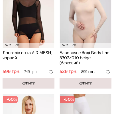
Безшовні бразиліана з
Безшовні легінси
легкою корекцією
LEGGINGS (чорний) Giulia
BRASILIAN SHAPEWEAR
black (чорний) Giulia
482 грн.
689 грн.
258 грн.
369 грн.
S/M
L/XL
S/M
L/XL
Лонгслів сітка AIR MESH,
Бавовняне боді Body line
чорний
3307/010 beige
(бежевий)
599 грн.
539 грн.
749 грн.
899 грн.
КУПИТИ
КУПИТИ
-60%
-50%