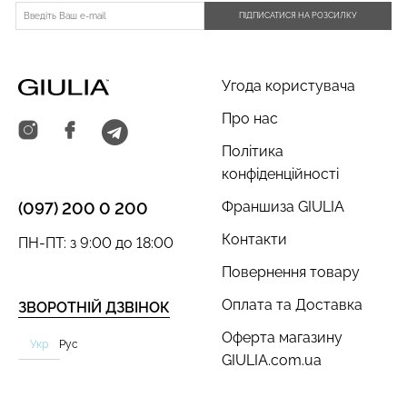
ПІДПИСАТИСЯ НА РОЗСИЛКУ
Угода користувача
Велосипедки з пуш-ап
Про нас
Топ на бретелях в рубчик
ефектом безшовні
CAMI TOP RIB black
TRACKS SHAPE black
Політика
(чорний) Giulia
(чорний) Giulia
конфіденційності
454 грн.
649 грн.
299 грн.
499 грн.
Франшиза GIULIA
(097) 200 0 200
Контакти
ПН-ПТ: з 9:00 до 18:00
Повернення товару
Оплата та Доставка
ЗВОРОТНІЙ ДЗВІНОК
Оферта магазину
Укр
Рус
GIULIA.com.ua