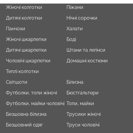
Жіночі колготки
Піжами
Дитячі колготки
Нічні сорочки
Панчохи
Халати
Жіночі шкарпетки
Боді
Дитячі шкарпетки
Штани та легінси
Чоловічі шкарпетки
Домашні костюми
Теплі колготки
Світшоти
Білизна
Футболки, топи жіночі
Бюстгальтери
Футболки, майки чоловічі
Топи, майки
Безшовна білизна
Трусики жіночі
Безшовний одяг
Труси чоловічі