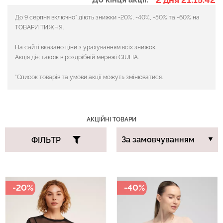
До 9 серпня включно* діють знижки
-20%, -40%, -50% та -60% на
ТОВАРИ ТИЖНЯ.
Безшовні легінси з
Велосипедки з високою
мікрофібри LEGGINGS 02
талією TRACKS 01
На сайті вказано ціни з урахуванням всіх знижок.
(чорний) Giulia
(чорний) Giulia
Акція діє також в роздрібній мережі GIULIA.
552 грн.
789 грн.
384 грн.
549 грн.
*Список товарів та умови акції можуть змінюватися.
АКЦІЙНІ ТОВАРИ
ФІЛЬТР
-20%
-40%