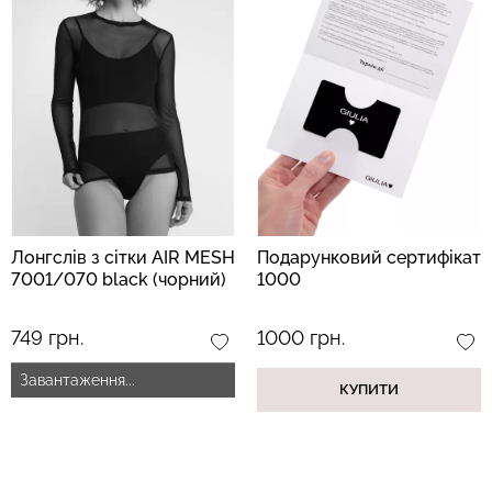
Безшовні труси хіпстери
Топ на бретелях в рубчик
HIPSTER BRIEFS
CAMI TOP RIB white (білий)
(бежевий) Giulia
Giulia
230 грн.
329 грн.
299 грн.
499 грн.
Лонгслів з сітки AIR MESH
Подарунковий сертифікат
7001/070 black (чорний)
1000
749 грн.
1000 грн.
Завантаження...
КУПИТИ