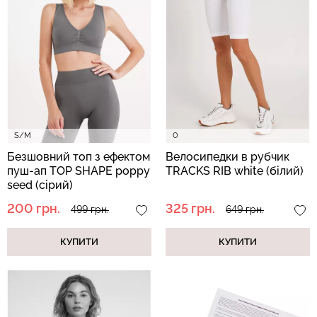
Безшовний топ з легкою
Безшовні стрінги STRING
корекцією BRA
BRIEFS (чорний) Giulia
SHAPEWEAR nude
(бежевий) Giulia
179 грн.
299 грн.
489 грн.
699 грн.
S/M
0
Безшовний топ з ефектом
Велосипедки в рубчик
пуш-ап TOP SHAPE poppy
TRACKS RIB white (білий)
seed (сірий)
200 грн.
325 грн.
499 грн.
649 грн.
КУПИТИ
КУПИТИ