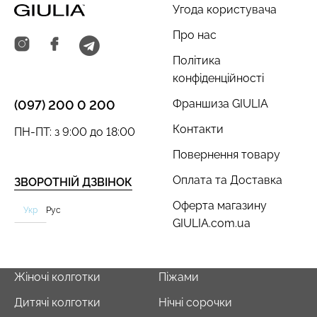
Угода користувача
Про нас
Політика
Безшовний топ з легкою
Велосипедки з пуш-ап
конфіденційності
корекцією BRA
ефектом безшовні
SHAPEWEAR nude
TRACKS SHAPE black
Франшиза GIULIA
(097) 200 0 200
(бежевий) Giulia
(чорний) Giulia
Контакти
ПН-ПТ: з 9:00 до 18:00
489 грн.
699 грн.
454 грн.
649 грн.
Повернення товару
Оплата та Доставка
ЗВОРОТНІЙ ДЗВІНОК
Оферта магазину
Укр
Рус
GIULIA.com.ua
Жіночі колготки
Піжами
Дитячі колготки
Нічні сорочки