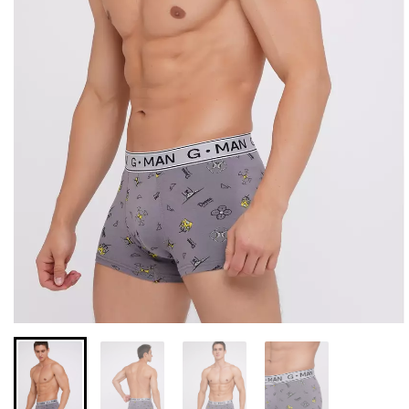
Безшовні легінси з
Велосипедки з високою
мікрофібри LEGGINGS 02
талією TRACKS 01
(чорний) Giulia
(чорний) Giulia
552 грн.
789 грн.
384 грн.
549 грн.