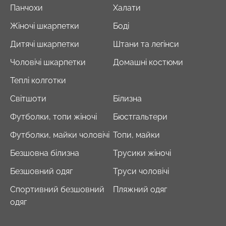
Панчохи
Халати
Жіночі шкарпетки
Боді
Дитячі шкарпетки
Штани та легінси
Чоловічі шкарпетки
Домашні костюми
Теплі колготки
Світшоти
Білизна
Футболки, топи жіночі
Бюстгальтери
Футболки, майки чоловічі
Топи, майки
Безшовна білизна
Трусики жіночі
Безшовний одяг
Труси чоловічі
Спортивний безшовний
Пляжний одяг
одяг