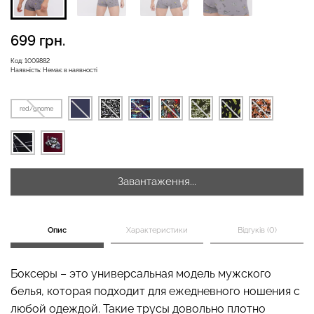
699 грн.
Безшовні бразиліана з
Код:
1009882
Безшовні легінси
легкою корекцією
Наявність:
Немає в наявності
LEGGINGS (чорний) Giulia
BRASILIAN SHAPEWEAR
black (чорний) Giulia
red/gnome
482 грн.
689 грн.
258 грн.
369 грн.
Завантаження...
Опис
Характеристики
Відгуків (0)
Боксеры – это универсальная модель мужского
белья, которая подходит для ежедневного ношения с
любой одеждой. Такие трусы довольно плотно