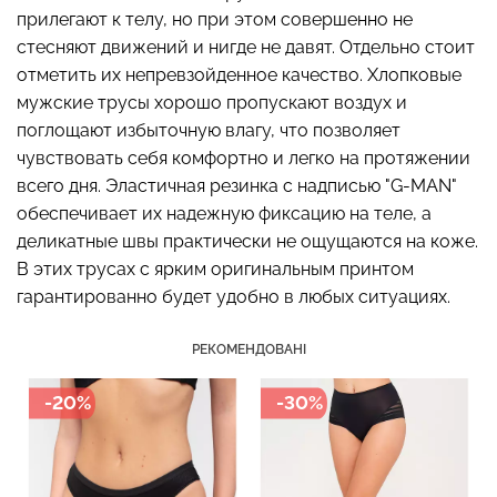
прилегают к телу, но при этом совершенно не
стесняют движений и нигде не давят. Отдельно стоит
отметить их непревзойденное качество. Хлопковые
мужские трусы хорошо пропускают воздух и
Топ на бретелях в рубчик
Безшовні стрінги STRING
CAMI TOP RIB white (білий)
поглощают избыточную влагу, что позволяет
BRIEFS (чорний) Giulia
Giulia
чувствовать себя комфортно и легко на протяжении
всего дня. Эластичная резинка с надписью "G-MAN"
179 грн.
299 грн.
299 грн.
499 грн.
обеспечивает их надежную фиксацию на теле, а
деликатные швы практически не ощущаются на коже.
В этих трусах с ярким оригинальным принтом
гарантированно будет удобно в любых ситуациях.
РЕКОМЕНДОВАНІ
-20%
-30%