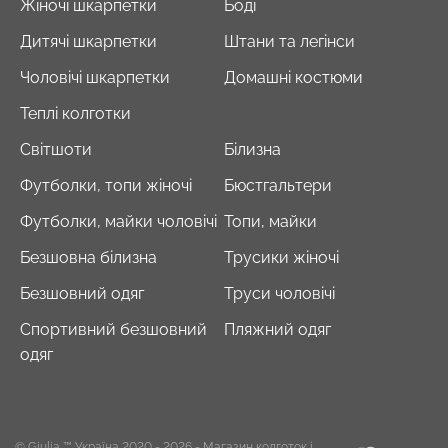
Жіночі шкарпетки
Боді
Дитячі шкарпетки
Штани та легінси
Чоловічі шкарпетки
Домашні костюми
Теплі колготки
Світшоти
Білизна
Футболки, топи жіночі
Бюстгальтери
Футболки, майки чоловічі
Топи, майки
Безшовна білизна
Трусики жіночі
Безшовний одяг
Труси чоловічі
Спортивний безшовний
Пляжний одяг
одяг
© Giulia ™ Україна 2020 - 2026
- Магазин колготок і