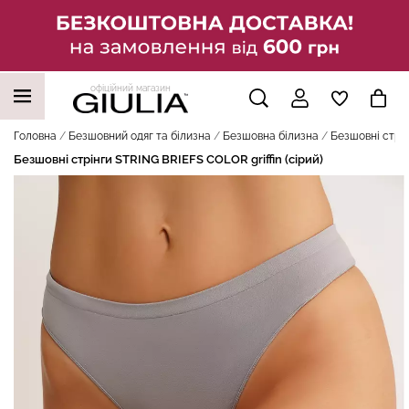
офіційний магазин
НАШІ ТРЕНДОВІ ТОВАРИ
Головна
Безшовний одяг та білизна
Безшовна білизна
Безшовні стрін
Безшовні стрінги STRING BRIEFS COLOR griffin (сірий)