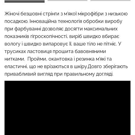
Жіночі безшовні стрінги з м'якої мікрофібри з низькою
посадкою. Інноваційна технологія обробки виробу
Топ на бретелях в рубчик
при фарбуванні дозволяє досягти максимальних
Безшовні стрінги STRING
CAMI TOP RIB black
показників гігроскопічності, виріб швидко вбирає
BRIEFS (чорний) Giulia
(чорний) Giulia
вологу і швидко випаровує її, ваше тіло не пітніє. У
трусиках ластовиця прошита бавовняними
179 грн.
299 грн.
299 грн.
499 грн.
нитками. Пройми, окантовка і резинка м'які та
еластичні, що не врізаються в шкіру.Довго зберігають
привабливий вигляд при правильному догляді.