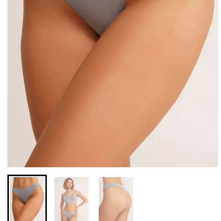
Безшовні бразиліана з
Безшовні легінси з
легкою корекцією
мікрофібри LEGGINGS 02
BRASILIAN SHAPEWEAR
(чорний) Giulia
black (чорний) Giulia
552 грн.
789 грн.
258 грн.
369 грн.