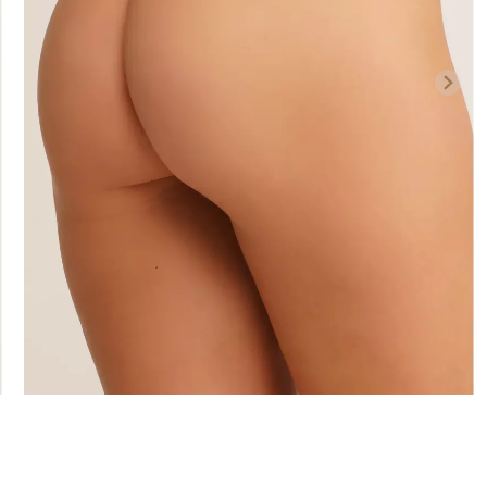
Безшовні бразиліана з
Велосипедки
си LEGGINGS
легкою корекцією BRASILIAN
талією TRACK
SHAPEWEAR black (чорний)
Giulia
Giulia
258 грн.
369 грн.
439 грн.
549 г