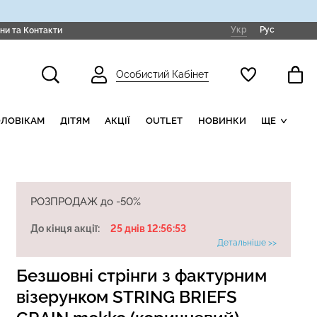
Укр
Рус
ни та Контакти
Особистий Кабінет
ОЛОВІКАМ
ДІТЯМ
АКЦІЇ
OUTLET
НОВИНКИ
ЩЕ
РОЗПРОДАЖ до -50%
До кінця акції:
25 днів 12:56:52
Детальніше >>
Безшовні стрінги з фактурним
візерунком STRING BRIEFS