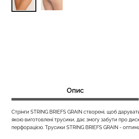
Безшовний топ з легкою
Безшовні труси 
корекцією BRA SHAPEWEAR
HIPSTER BRIEFS
nude (бежевий) Giulia
Giulia
489 грн.
699 грн.
230 грн.
329 грн.
Опис
Стрінги STRING BRIEFS GRAIN створені, щоб дарувати
якою виготовлені трусики, дає змогу забути про дис
перфорацією. Трусики STRING BRIEFS GRAIN - оптимал