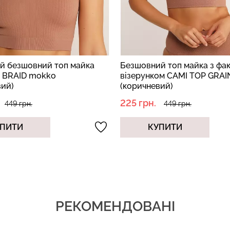
й безшовний топ майка
Безшовний топ майка з фа
 BRAID mokko
візерунком CAMI TOP GRA
вий)
(коричневий)
225 грн.
449 грн.
449 грн.
ПИТИ
КУПИТИ
РЕКОМЕНДОВАНІ