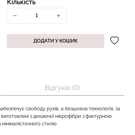
Кількість
п з легкою
Велосипедки з пуш-ап
BRA SHAPEWEAR
ефектом безшовні TRACKS
 Giulia
SHAPE black (чорний) Giulia
ДОДАТИ У КОШИК
рн.
519 грн.
649 грн.
Відгуків (0)
абезпечує свободу рухів, а безшовна технологія, за
 виготовлені з дихаючої мікрофібри з фактурною
 мінімалістичного стилю.