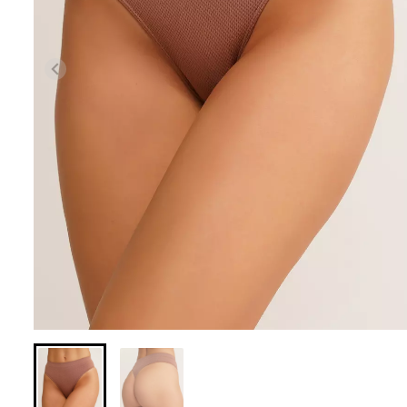
Безшовні легінси з
Безшовні легін
мікрофібри LEGGINGS 02
(чорний) Giulia
(чорний) Giulia
631 грн.
789 грн.
551 грн.
689 грн.