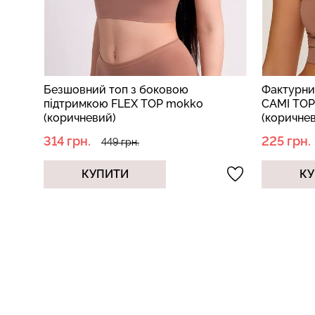
Безшовний топ з боковою
Фактурни
підтримкою FLEX TOP mokko
CAMI TOP
(коричневий)
(коричне
314 грн.
225 грн.
449 грн.
КУПИТИ
КУ