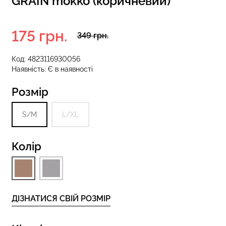
GRAIN mokko (коричневий)
175 грн.
349 грн.
 з високою
Безшовні стрінги STRING
S 01 (чорний)
BRIEFS (чорний) Giulia
Код:
4823116930056
Наявність:
Є в наявності
рн.
179 грн.
299 грн.
Розмір
S/M
L/XL
Колір
ДІЗНАТИСЯ СВІЙ РОЗМІР