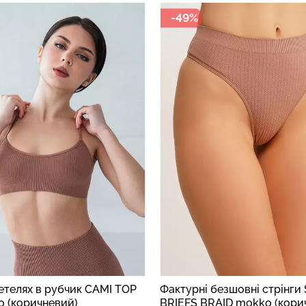
-49%
безшовні стрінги STRING
Безшовний топ майка з фа
RAID mokko (коричневий)
візерунком CAMI TOP GRA