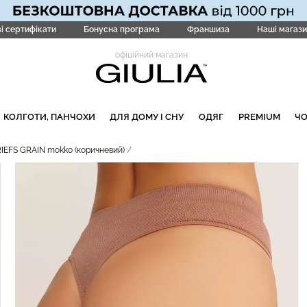
і сертифікати
Бонусна програма
Франшиза
Наші магази
офіційний магазин
КОЛГОТИ, ПАНЧОХИ
ДЛЯ ДОМУ І СНУ
ОДЯГ
PREMIUM
Ч
RIEFS GRAIN mokko (коричневий)