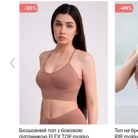
-49%
-49%
Топ на бретелях в рубчик CAMI TOP
Фактурні 
RIB mokko (коричневий)
BRIEFS B