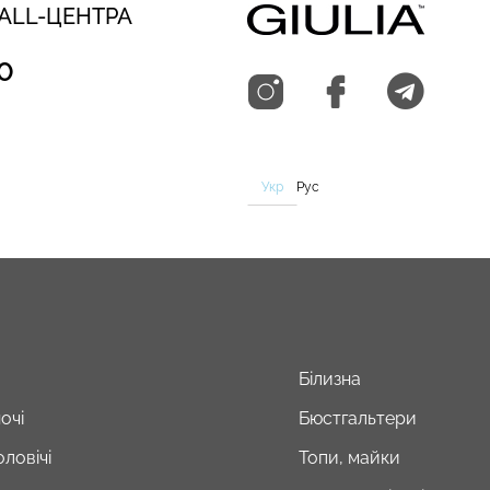
CALL-ЦЕНТРА
0
Укр
Рус
Білизна
очі
Бюстгальтери
ловічі
Топи, майки