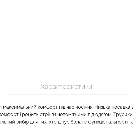
хіпстери
Топ на бретелях в рубчик
Безшовний то
 (бежевий)
CAMI TOP RIB white (білий)
корекцією 
Giulia
black (чорний)
299 грн.
499 грн.
489 грн.
699 г
Характеристики
 максимальний комфорт під час носіння. Низька посадка з
комфорт і робить стрінги непомітними під одягом. Трусики
ьний вибір для тих, хто цінує баланс функціональності та