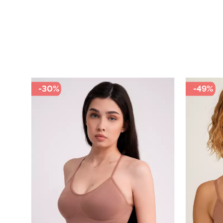
-30%
-49%