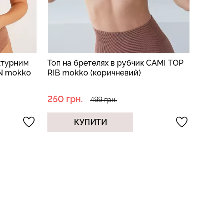
ктурним
Топ на бретелях в рубчик CAMI TOP
IN mokko
RIB mokko (коричневий)
250 грн.
499 грн.
КУПИТИ