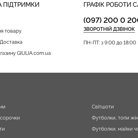
 ПІДТРИМКИ
ГРАФІК РОБОТИ 
(097) 200 0 20
ЗВОРОТНІЙ ДЗВІНОК
я товару
 Доставка
ПН-ПТ: з 9:00 до 18:00
газину GIULIA.com.ua
ми
Світшоти
і сорочки
Футболки, топи жін
ти
Футболки, майки чо