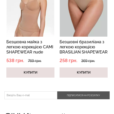
Безшовний топ з легкою
Безшовні труси сліпи з
корекцією BRA
легкою корекцією HI-LEG
SHAPEWEAR nude
SHAPEWEAR black
(бежевий) Giulia
(чорний) Giulia
Безшовна майка з
Безшовні бразиліана з
легкою корекцією CAMI
легкою корекцією
489 грн.
699 грн.
258 грн.
369 грн.
SHAPEWEAR nude
BRASILIAN SHAPEWEAR
(бежевий)
nude (бежевий)
538 грн.
258 грн.
769 грн.
369 грн.
КУПИТИ
КУПИТИ
ПІДПИСАТИСЯ НА РОЗСИЛКУ