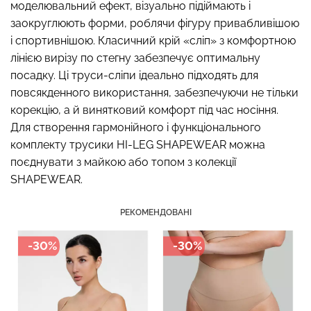
моделювальний ефект, візуально підіймають і
заокруглюють форми, роблячи фігуру привабливішою
і спортивнішою. Класичний крій «сліп» з комфортною
лінією вирізу по стегну забезпечує оптимальну
Топ на бретелях в рубчик
Безшовні стрінги STRING
посадку. Ці труси-сліпи ідеально підходять для
CAMI TOP RIB white (білий)
BRIEFS (чорний) Giulia
повсякденного використання, забезпечуючи не тільки
Giulia
корекцію, а й винятковий комфорт під час носіння.
179 грн.
299 грн.
299 грн.
499 грн.
Для створення гармонійного і функціонального
комплекту трусики HI-LEG SHAPEWEAR можна
поєднувати з майкою або топом з колекції
SHAPEWEAR.
РЕКОМЕНДОВАНІ
-30%
-30%