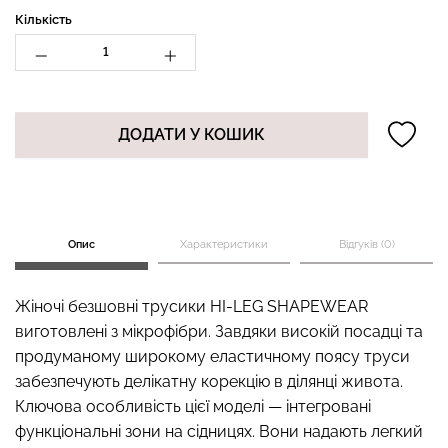
Кількість
Безшовний топ на
Топ на бретелях в рубчик
бретелях CAMI TOP
CAMI TOP RIB black
ДОДАТИ У КОШИК
(білий) Giulia
(чорний) Giulia
279 грн.
399 грн.
299 грн.
499 грн.
Опис
Характеристики
Відгуків (0)
Жіночі безшовні трусики HI-LEG SHAPEWEAR
виготовлені з мікрофібри. Завдяки високій посадці та
продуманому широкому еластичному поясу труси
забезпечують делікатну корекцію в ділянці живота.
Ключова особливість цієї моделі — інтегровані
функціональні зони на сідницях. Вони надають легкий