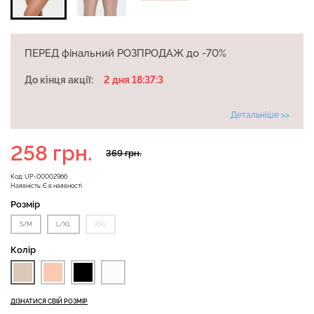
ПЕРЕД фінальний РОЗПРОДАЖ до -70%
Велосипедки з високою
Безшовні легінси
талією TRACKS 01
До кінця акції:
2 дня 18:37:3
LEGGINGS (чорний) Giulia
(чорний) Giulia
Детальніше >>
482 грн.
689 грн.
275 грн.
549 грн.
258 грн.
369 грн.
Код:
UP-00002966
Наявність:
Є в наявності
Розмір
S/M
L/XL
XXL
Колір
ДІЗНАТИСЯ СВІЙ РОЗМІР