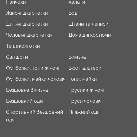
Панчохи
Халати
Жіночі шкарпетки
Боді
Дитячі шкарпетки
Штани та легінси
Чоловічі шкарпетки
Домашні костюми
Теплі колготки
Світшоти
Білизна
Футболки, топи жіночі
Бюстгальтери
Футболки, майки чоловічі
Топи, майки
Безшовна білизна
Трусики жіночі
Безшовний одяг
Труси чоловічі
Спортивний безшовний
Пляжний одяг
одяг