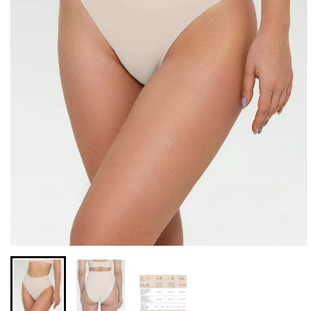
Безшовні бразиліана з
Безшовні легінси з
легкою корекцією
мікрофібри LEGGINGS 02
BRASILIAN SHAPEWEAR
(чорний) Giulia
black (чорний) Giulia
552 грн.
789 грн.
258 грн.
369 грн.