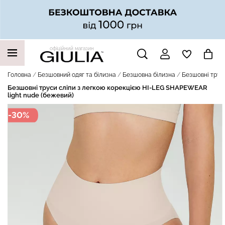
офіційний магазин
НАШІ ТРЕНДОВІ ТОВАРИ
Головна
Безшовний одяг та білизна
Безшовна білизна
Безшовні трус
Безшовні труси сліпи з легкою корекцією HI-LEG SHAPEWEAR
light nude (бежевий)
-30%