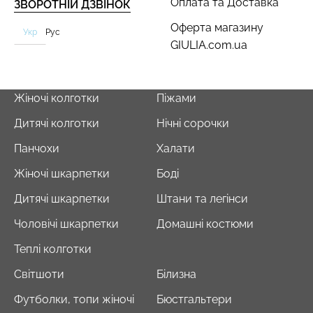
Оплата та Доставка
ЗВОРОТНІЙ ДЗВІНОК
Оферта магазину
Укр
Рус
GIULIA.com.ua
Жіночі колготки
Піжами
Дитячі колготки
Нічні сорочки
Панчохи
Халати
Жіночі шкарпетки
Боді
Дитячі шкарпетки
Штани та легінси
Чоловічі шкарпетки
Домашні костюми
Теплі колготки
Світшоти
Білизна
Футболки, топи жіночі
Бюстгальтери