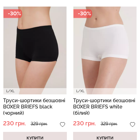
-30%
-30%
Безшовні бразиліана з
Безшовні легінси з
легкою корекцією
мікрофібри LEGGINGS 02
BRASILIAN SHAPEWEAR
(чорний) Giulia
black (чорний) Giulia
552 грн.
789 грн.
258 грн.
369 грн.
L/XL
L/XL
Труси-шортики безшовні
Труси-шортики безшовні
BOXER BRIEFS black
BOXER BRIEFS white
(чорний)
(білий)
230 грн.
230 грн.
329 грн.
329 грн.
КУПИТИ
КУПИТИ