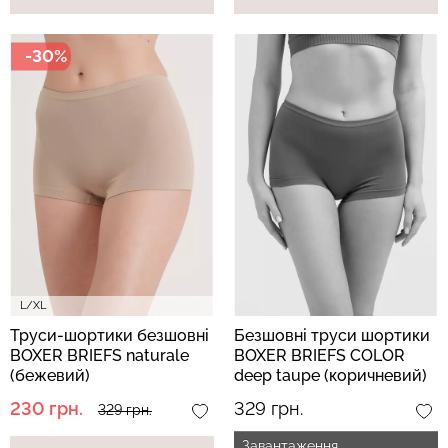
-30%
Велосипедки з високою
Безшовні легінси
талією TRACKS 01
LEGGINGS (чорний) Giulia
(чорний) Giulia
384 грн.
549 грн.
482 грн.
689 грн.
L/XL
Труси-шортики безшовні
Безшовні труси шортики
BOXER BRIEFS naturale
BOXER BRIEFS COLOR
(бежевий)
deep taupe (коричневий)
230 грн.
329 грн.
329 грн.
Завантаження...