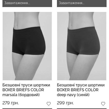
Завантаження...
Завантаження...
Безшовний топ з легкою
Велосипедки з пуш-ап
корекцією BRA
ефектом безшовні
SHAPEWEAR nude
TRACKS SHAPE black
(бежевий) Giulia
(чорний) Giulia
489 грн.
699 грн.
454 грн.
649 грн.
Безшовні труси шортики
Безшовні труси шортики
BOXER BRIEFS COLOR
BOXER BRIEFS COLOR
marsala (бордовий)
deep navy (синій)
279 грн.
299 грн.