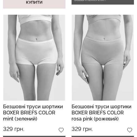
КУПИТИ
Топ на бретелях в рубчик
Безшовні стрінги STRING
CAMI TOP RIB black
BRIEFS (чорний) Giulia
(чорний) Giulia
179 грн.
299 грн.
299 грн.
499 грн.
Безшовні труси шортики
Безшовні труси шортики
BOXER BRIEFS COLOR
BOXER BRIEFS COLOR
mint (зелений)
rosa pink (рожевий)
329 грн.
329 грн.