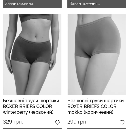
Завантаження...
Завантаження...
Топ на бретелях в рубчик
Безшовний топ на
CAMI TOP RIB white (білий)
бретелях CAMI TOP
Giulia
(білий) Giulia
299 грн.
499 грн.
279 грн.
399 грн.
Безшовні труси шортики
Безшовні труси шортики
BOXER BRIEFS COLOR
BOXER BRIEFS COLOR
winterberry (червоний)
mokko (коричневий)
329 грн.
299 грн.