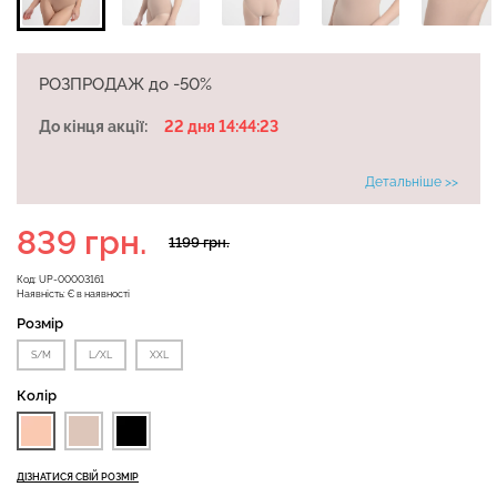
РОЗПРОДАЖ до -50%
Велосипедки з високою
Безшовні легінси
талією TRACKS 01
До кінця акції:
22 дня 14:44:22
LEGGINGS (чорний) Giulia
(чорний) Giulia
Детальніше >>
482 грн.
689 грн.
384 грн.
549 грн.
839 грн.
1199 грн.
Код:
UP-00003161
Наявність:
Є в наявності
Розмір
S/M
L/XL
XXL
Колір
ДІЗНАТИСЯ СВІЙ РОЗМІР