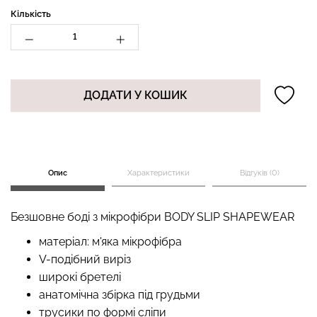
Кількість
Топ на бретелях в рубчик
Безшовні стрінги STRING
CAMI TOP RIB black
BRIEFS (чорний) Giulia
ДОДАТИ У КОШИК
(чорний) Giulia
299 грн.
499 грн.
179 грн.
299 грн.
Опис
Характеристики
Відгуків (0)
Безшовне боді з мікрофібри BODY SLIP SHAPEWEAR
матеріал: м'яка мікрофібра
V-подібний виріз
широкі бретелі
анатомічна збірка під грудьми
трусики по формі сліпи