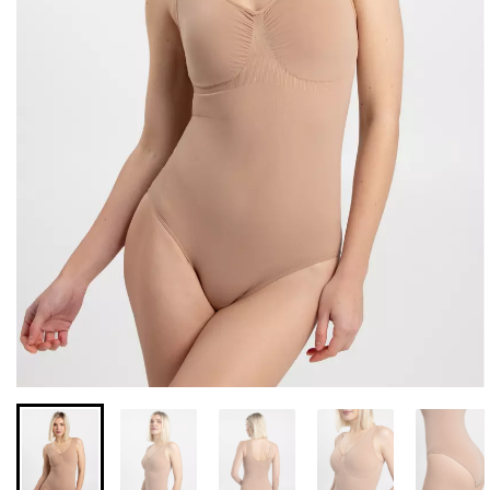
Безшовні бразиліана з
Безшовні легінси з
легкою корекцією
мікрофібри LEGGINGS 02
BRASILIAN SHAPEWEAR
(чорний) Giulia
black (чорний) Giulia
552 грн.
789 грн.
258 грн.
369 грн.