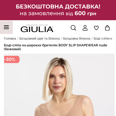
офіційний магазин
НАШІ ТРЕНДОВІ ТОВАРИ
Головна
Безшовний одяг та білизна
Безшовна білизна
Боді-сліпи на
Боді-сліпи на широких бретелях BODY SLIP SHAPEWEAR nude
(бежевий)
-30%