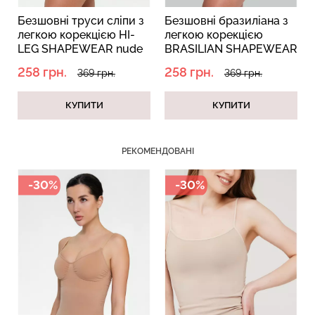
и з
Безшовні бразиліана з
Безшовні труси сліпи
-
легкою корекцією
моделюючі SLIP
de
BRASILIAN SHAPEWEAR
MODELLING beige
nude (бежевий)
(бежевий)
258 грн.
454 грн.
Безшовний топ з легкою
Безшовні труси сліпи з
369 грн.
649 грн.
корекцією BRA
легкою корекцією HI-LEG
SHAPEWEAR nude
SHAPEWEAR black
КУПИТИ
КУПИТИ
(бежевий) Giulia
(чорний) Giulia
489 грн.
699 грн.
258 грн.
369 грн.
РЕКОМЕНДОВАНІ
-30%
-30%