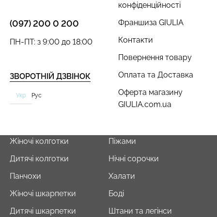
конфіденційності
Франшиза GIULIA
(097) 200 0 200
Контакти
ПН-ПТ: з 9:00 до 18:00
Повернення товару
Оплата та Доставка
ЗВОРОТНІЙ ДЗВІНОК
Оферта магазину
Укр
Рус
GIULIA.com.ua
Жіночі колготки
Піжами
Дитячі колготки
Нічні сорочки
Панчохи
Халати
Жіночі шкарпетки
Боді
Дитячі шкарпетки
Штани та легінси