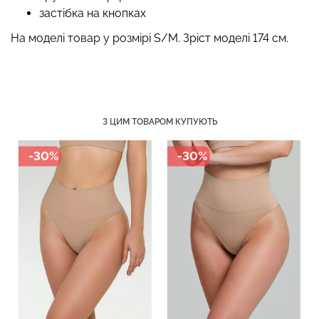
застібка на кнопках
На моделі товар у розмірі S/M. Зріст моделі 174 см.
Топ на бретелях в рубчик
Безшовний топ на
CAMI TOP RIB white (білий)
бретелях CAMI TOP
Giulia
(білий) Giulia
З ЦИМ ТОВАРОМ КУПУЮТЬ
299 грн.
499 грн.
279 грн.
399 грн.
-30%
-30%