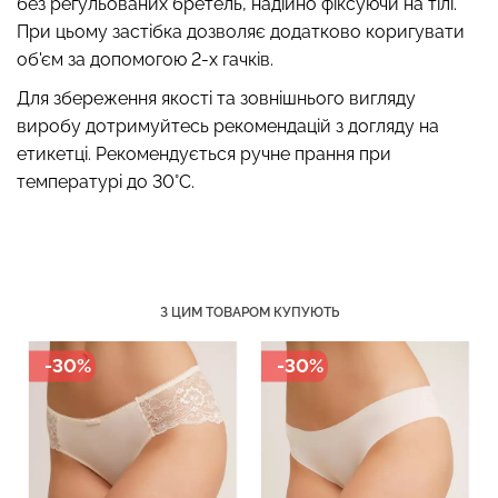
без регульованих бретель, надійно фіксуючи на тілі.
При цьому застібка дозволяє додатково коригувати
об'єм за допомогою 2-х гачків.
Для збереження якості та зовнішнього вигляду
Топ на бретелях в рубчик
Безшовні стрінги STRING
виробу дотримуйтесь рекомендацій з догляду на
CAMI TOP RIB black
BRIEFS (чорний) Giulia
(чорний) Giulia
етикетці. Рекомендується ручне прання при
температурі до 30°C.
179 грн.
299 грн.
299 грн.
499 грн.
З ЦИМ ТОВАРОМ КУПУЮТЬ
-30%
-30%