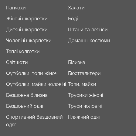
Панчохи
Халати
Жіночі шкарпетки
Боді
Дитячі шкарпетки
Штани та легінси
Чоловічі шкарпетки
Домашні костюми
Теплі колготки
Світшоти
Білизна
Футболки, топи жіночі
Бюстгальтери
Футболки, майки чоловічі
Топи, майки
Безшовна білизна
Трусики жіночі
Безшовний одяг
Труси чоловічі
Спортивний безшовний
Пляжний одяг
одяг