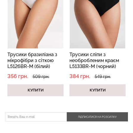
Безшовний топ з легкою
Велосипедки з пуш-ап
корекцією BRA
ефектом безшовні
SHAPEWEAR nude
TRACKS SHAPE black
(бежевий) Giulia
(чорний) Giulia
Трусики бразиліана з
Трусики сліпи з
489 грн.
699 грн.
454 грн.
649 грн.
мікрофібри з сіткою
необробленим краєм
L5126BR-M (білий)
L5133BR-M (чорний)
356 грн.
384 грн.
509 грн.
549 грн.
КУПИТИ
КУПИТИ
ПІДПИСАТИСЯ НА РОЗСИЛКУ