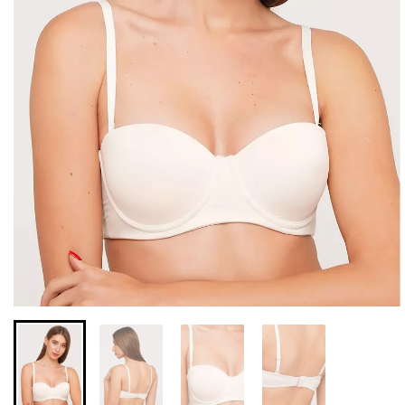
Безшовні бразиліана з
Безшовні легінси з
легкою корекцією
мікрофібри LEGGINGS 02
BRASILIAN SHAPEWEAR
(чорний) Giulia
black (чорний) Giulia
552 грн.
789 грн.
258 грн.
369 грн.