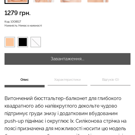
1279 грн.
Код:
1008517
Наявність:
Немає в наявності
Велосипедки з високою
Безшовні легінси
талією TRACKS 01
LEGGINGS (чорний) Giulia
(чорний) Giulia
384 грн.
549 грн.
482 грн.
689 грн.
Завантаження...
Опис
Характеристики
Відгуків (0)
Витончений бюстгальтер-балконет для глибокого
квадратного або напівкруглого декольте чудово
підтримує груди знизу і додатковим вбудованим
push-up піднімає і округлює їх. Силіконова стрічка на
поясі призначена для можливості носити цю модель