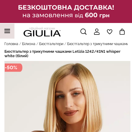
офіційний магазин
НАШІ ТРЕНДОВІ ТОВАРИ
Головна
Білизна
Бюстгальтери
Бюстгальтер з трикутними чашками Let
Бюстгальтер з трикутними чашками Letizia 1242/41N1 whisper
white (білий)
-50%