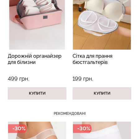
Безшовний топ з легкою
Безшовні труси сліпи з
корекцією BRA
легкою корекцією HI-LEG
SHAPEWEAR nude
SHAPEWEAR black
(бежевий) Giulia
(чорний) Giulia
Дорожній органайзер
Сітка для прання
489 грн.
699 грн.
258 грн.
369 грн.
для білизни
бюстгальтерів
499 грн.
199 грн.
КУПИТИ
КУПИТИ
РЕКОМЕНДОВАНІ
-30%
-30%