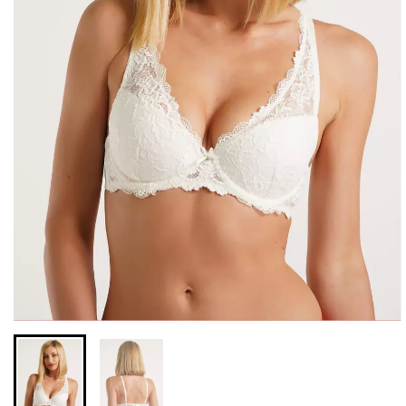
Безшовні бразиліана з
Безшовні легінси з
легкою корекцією
мікрофібри LEGGINGS 02
BRASILIAN SHAPEWEAR
(чорний) Giulia
black (чорний) Giulia
552 грн.
789 грн.
258 грн.
369 грн.