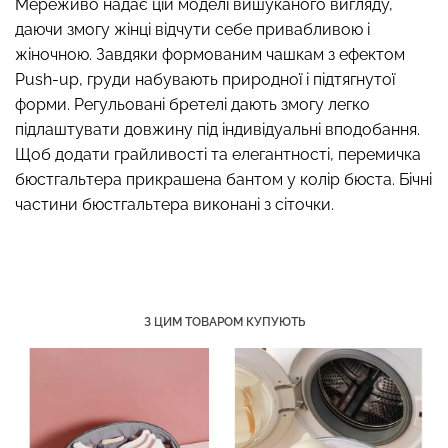
Мереживо надає цій моделі вишуканого вигляду,
даючи змогу жінці відчути себе привабливою і
жіночною. Завдяки формованим чашкам з ефектом
Push-up, груди набувають природної і підтягнутої
Топ на бретелях в рубчик
Безшовний топ на
форми. Регульовані бретелі дають змогу легко
CAMI TOP RIB white (білий)
бретелях CAMI TOP
підлаштувати довжину під індивідуальні вподобання.
Giulia
(білий) Giulia
Щоб додати грайливості та елегантності, перемичка
299 грн.
499 грн.
279 грн.
399 грн.
бюстгальтера прикрашена бантом у колір бюста. Бічні
частини бюстгальтера виконані з сіточки.
З ЦИМ ТОВАРОМ КУПУЮТЬ