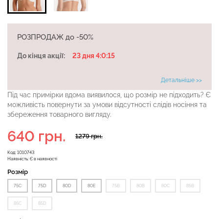
РОЗПРОДАЖ до -50%
Велосипедки з високою
Безшовні легінси
талією TRACKS 01
До кінця акції:
23 дня 4:0:14
LEGGINGS (чорний) Giulia
(чорний) Giulia
Детальніше >>
384 грн.
549 грн.
482 грн.
689 грн.
Під час примірки вдома виявилося, що розмір не підходить? Є
можливість повернути за умови відсутності слідів носіння та
збереження товарного вигляду.
640 грн.
1279 грн.
Код:
1010743
Наявність:
Є в наявності
Розмір
75C
75D
80D
80E
75B
80B
80C
85B
85C
85D