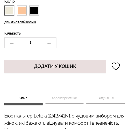
Колір
ДІЗНАТИСЯ СВІЙ РОЗМІР
Топ на бретелях в рубчик
Безшовні стрінги STRING
CAMI TOP RIB black
Кількість
BRIEFS (чорний) Giulia
(чорний) Giulia
179 грн.
299 грн.
299 грн.
499 грн.
ДОДАТИ У КОШИК
Опис
Характеристики
Відгуків (0)
Бюстгальтер Letizia 1242/41N1 є чудовим вибором для
жінок, які бажають відчувати комфорт і впевненість.