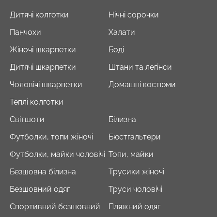
Дитячі колготки
Нічні сорочки
Панчохи
Халати
Жіночі шкарпетки
Боді
Дитячі шкарпетки
Штани та легінси
Чоловічі шкарпетки
Домашні костюми
Теплі колготки
Світшоти
Білизна
Футболки, топи жіночі
Бюстгальтери
Футболки, майки чоловічі
Топи, майки
Безшовна білизна
Трусики жіночі
Безшовний одяг
Труси чоловічі
Спортивний безшовний
Пляжний одяг