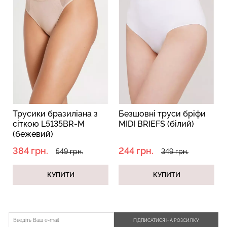
Трусики бразиліана з
Безшовні труси бріфи
сіткою L5135BR-M
MIDI BRIEFS (білий)
(бежевий)
384 грн.
244 грн.
549 грн.
349 грн.
КУПИТИ
КУПИТИ
ПІДПИСАТИСЯ НА РОЗСИЛКУ