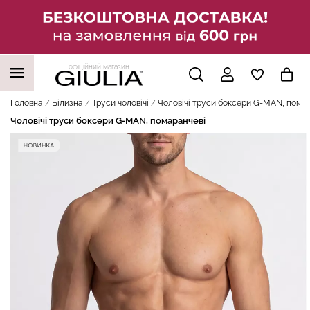
офіційний магазин
НАШІ ТРЕНДОВІ ТОВАРИ
Головна
Білизна
Труси чоловічі
Чоловiчi труси боксери G-MAN, пома
Чоловiчi труси боксери G-MAN, помаранчеві