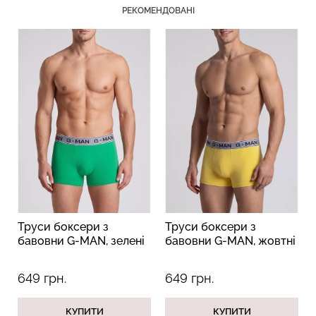
РЕКОМЕНДОВАНІ
Безшовний топ з легкою
Велосипедки з пуш-ап
корекцією BRA
ефектом безшовні
SHAPEWEAR nude
TRACKS SHAPE black
(бежевий) Giulia
(чорний) Giulia
489 грн.
699 грн.
454 грн.
649 грн.
Труси боксери з
Труси боксери з
бавовни G-MAN, зелені
бавовни G-MAN, жовтні
649 грн.
649 грн.
КУПИТИ
КУПИТИ