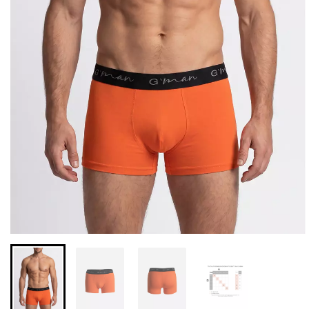
Безшовні бразиліана з
Безшовні легінси з
легкою корекцією
мікрофібри LEGGINGS 02
BRASILIAN SHAPEWEAR
(чорний) Giulia
black (чорний) Giulia
552 грн.
789 грн.
258 грн.
369 грн.