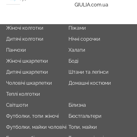
GIULIA.com.ua
Жіночі колготки
Піжами
Дитячі колготки
Нічні сорочки
Панчохи
Халати
Жіночі шкарпетки
Боді
Дитячі шкарпетки
Штани та легінси
Чоловічі шкарпетки
Домашні костюми
Теплі колготки
Світшоти
Білизна
Футболки, топи жіночі
Бюстгальтери
Футболки, майки чоловічі
Топи, майки