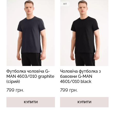
Топ на бретелях в рубчик
Безшовний топ на
CAMI TOP RIB white (білий)
бретелях CAMI TOP
Giulia
(білий) Giulia
299 грн.
499 грн.
279 грн.
399 грн.
тболка чоловіча G-
Чоловіча футболка з
Чолові
N 4603/010 graphite
бавовни G-MAN
бавов
ірий)
4601/010 black
4601/0
(чорний)
9 грн.
799 грн.
799 гр
КУПИТИ
КУПИТИ