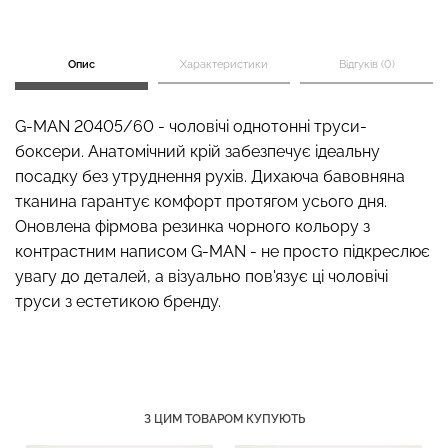
Опис
Характеристики
Відгуків (0)
Топ на бретелях в рубчик
Безшовні стрінги STRING
CAMI TOP RIB black
BRIEFS (чорний) Giulia
G-MAN 20405/60 - чоловічі однотонні труси-
(чорний) Giulia
боксери. Анатомічний крій забезпечує ідеальну
179 грн.
299 грн.
299 грн.
499 грн.
посадку без утруднення рухів. Дихаюча бавовняна
тканина гарантує комфорт протягом усього дня.
Оновлена фірмова резинка чорного кольору з
контрастним написом G-MAN - не просто підкреслює
увагу до деталей, а візуально пов'язує ці чоловічі
труси з естетикою бренду.
З ЦИМ ТОВАРОМ КУПУЮТЬ