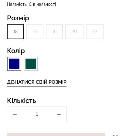
Наявність:
Є в наявності
Розмір
 з високою
Безшовні стрінги STRING
S 01 (чорний)
18
14
16
20
22
BRIEFS (чорний) Giulia
Колір
рн.
179 грн.
299 грн.
ДІЗНАТИСЯ СВІЙ РОЗМІР
Кількість