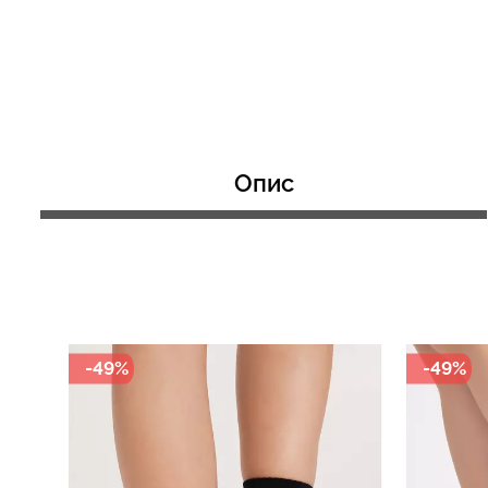
Топ на бретелях в рубчик
Велосипедки з 
CAMI TOP RIB white (білий)
ефектом безшо
Giulia
SHAPE black (чор
Опис
299 грн.
499 грн.
454 грн.
649 грн.
-49%
-49%