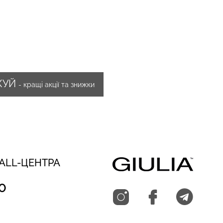
ЖУЙ
- кращі акції та знижки
CALL-ЦЕНТРА
0