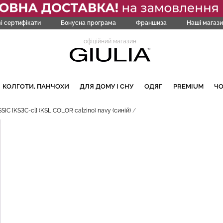
і сертифікати
Бонусна програма
Франшиза
Наші магази
офіційний магазин
КОЛГОТИ, ПАНЧОХИ
ДЛЯ ДОМУ І СНУ
ОДЯГ
PREMIUM
Ч
IC [KS3C-cl] (KSL COLOR calzino) navy (синій)