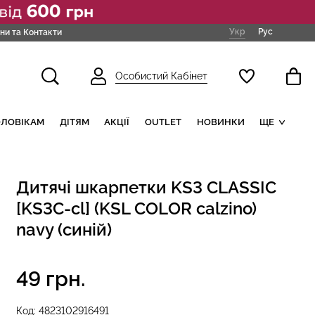
Укр
Рус
ни та Контакти
Особистий Кабінет
ОЛОВІКАМ
ДІТЯМ
АКЦІЇ
OUTLET
НОВИНКИ
ЩЕ
Дитячі шкарпетки KS3 CLASSIC
[KS3C-cl] (KSL COLOR calzino)
navy (синій)
49 грн.
Код:
4823102916491