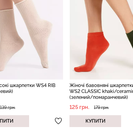
исокі шкарпетки WS4 RIB
Жіночі бавовняні шкарпетки
жевий)
WS2 CLASSIC khaki/cerami
(зелений/помаранчевий)
125 грн.
139 грн.
179 грн.
ПИТИ
КУПИТИ