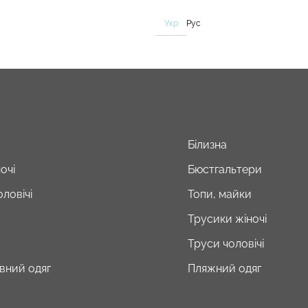
Укр
Рус
Білизна
очі
Бюстгальтери
ловічі
Топи, майки
Трусики жіночі
Труси чоловічі
вний одяг
Пляжний одяг