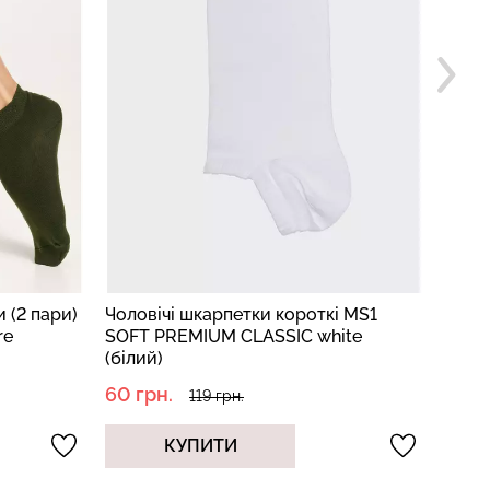
 (2 пари)
Чоловічі шкарпетки короткі MS1
Чоло
re
SOFT PREMIUM CLASSIC white
CLASS
(білий)
60 грн.
85 г
119 грн.
КУПИТИ