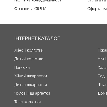
Політика конфіденційності
Оплата та
Франшиза GIULIA
Оферта ма
ІНТЕРНЕТ КАТАЛОГ
Жіночі колготки
Піжа
Дитячі колготки
Нічн
Панчохи
Хала
Жіночі шкарпетки
Боді
Дитячі шкарпетки
Штан
Чоловічі шкарпетки
Дома
Теплі колготки