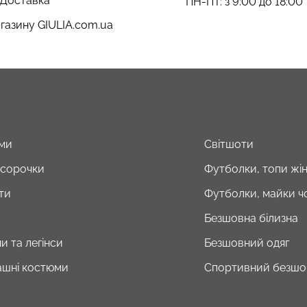
 Доставка
ПН-ПТ: з 9:00 до 18:00
газину GIULIA.com.ua
ми
Світшоти
і сорочки
Футболки, топи жін
ти
Футболки, майки чо
Безшовна білизна
и та легінси
Безшовний одяг
шні костюми
Спортивний безшо