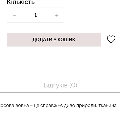
Кількість
п з легкою
Велосипедки з пуш-ап
BRA SHAPEWEAR
ефектом безшовні TRACKS
 Giulia
SHAPE black (чорний) Giulia
ДОДАТИ У КОШИК
рн.
519 грн.
649 грн.
Відгуків (0)
носова вовна – це справжнє диво природи, тканина