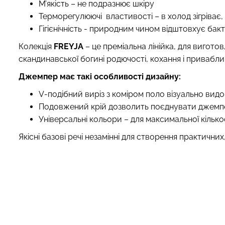
М’якість – не подразнює шкіру
Терморегулюючі властивості – в холод зігріває
Гігієнічність - природним чином відштовхує бак
Колекція
FREYJA
– це преміальна лінійка, для вигото
скандинавської богині родючості, кохання і приваблив
Джемпер має такі особливості дизайну:
V
-подібний
виріз з коміром поло візуально ви
Подовжений крій дозволить поєднувати джемпе
Універсальні кольори – для максимальної кільк
Якісні базові речі незамінні для створення практичн