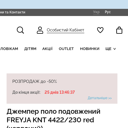
Укр
Рус
ни та Контакти
Особистий Кабінет
ОЛОВІКАМ
ДІТЯМ
АКЦІЇ
OUTLET
НОВИНКИ
ЩЕ
РОЗПРОДАЖ до -50%
До кінця акції:
25 днів 13:46:36
Детальніше >>
Джемпер поло подовжений
FREYJA KNT 4422/230 red