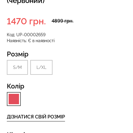
(червоний)
1470 грн.
4899 грн.
 з високою
Безшовні стрінги STRING
S 01 (чорний)
BRIEFS (чорний) Giulia
Код:
UP-00002659
Наявність:
Є в наявності
рн.
179 грн.
299 грн.
Розмір
S/M
L/XL
Колір
ДІЗНАТИСЯ СВІЙ РОЗМІР