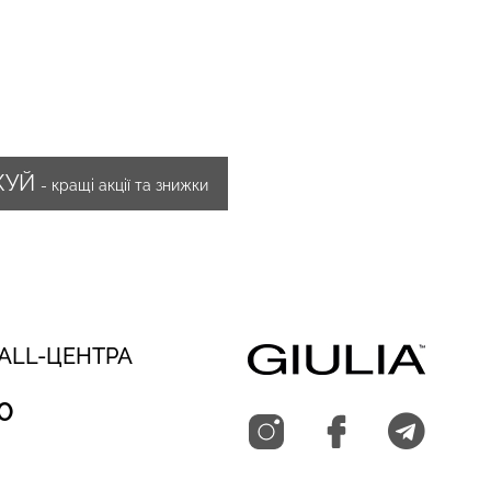
ЖУЙ
- кращі акції та знижки
CALL-ЦЕНТРА
0