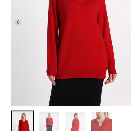
Безшовні легінси з
Безшовні легін
мікрофібри LEGGINGS 02
(чорний) Giulia
(чорний) Giulia
631 грн.
789 грн.
551 грн.
689 грн.