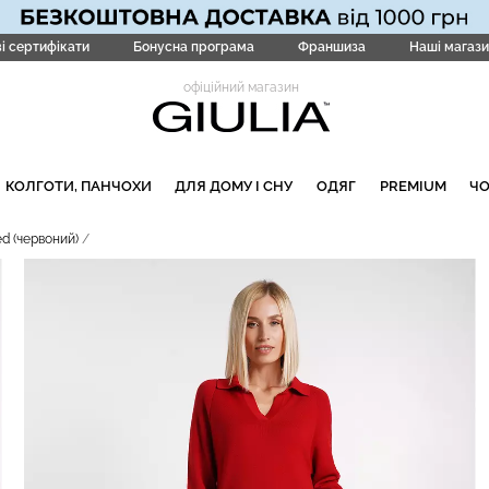
і сертифікати
Бонусна програма
Франшиза
Наші магази
офіційний магазин
КОЛГОТИ, ПАНЧОХИ
ДЛЯ ДОМУ І СНУ
ОДЯГ
PREMIUM
Ч
d (червоний)