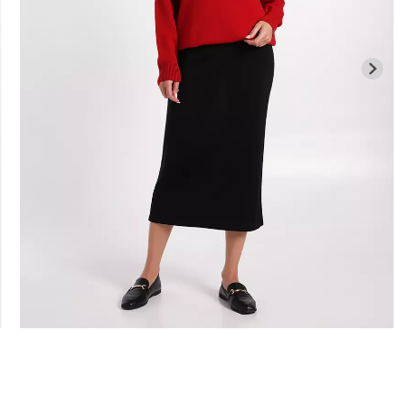
Безшовні бразиліана з
Велосипедки
си LEGGINGS
легкою корекцією BRASILIAN
талією TRACK
SHAPEWEAR black (чорний)
Giulia
Giulia
258 грн.
369 грн.
439 грн.
549 г