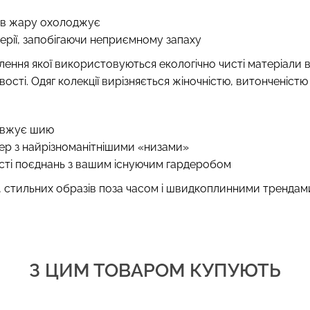
, в жару охолоджує
терії, запобігаючи неприємному запаху
влення якої використовуються екологічно чисті матеріали в
ості. Одяг колекції вирізняється жіночністю, витонченістю 
довжує шию
р з найрізноманітнішими «низами»
ості поєднань з вашим існуючим гардеробом
их, стильних образів поза часом і швидкоплинними трендам
З ЦИМ ТОВАРОМ КУПУЮТЬ