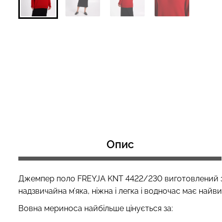
Безшовний топ з легкою
Безшовні труси 
корекцією BRA SHAPEWEAR
HIPSTER BRIEFS
nude (бежевий) Giulia
Giulia
489 грн.
699 грн.
230 грн.
329 грн.
Опис
Джемпер поло
FREYJA KNT
4422/230
виготовлений 
надзвичайна м’яка, ніжна і легка і водночас має найв
Вовна мериноса найбільше цінується за: