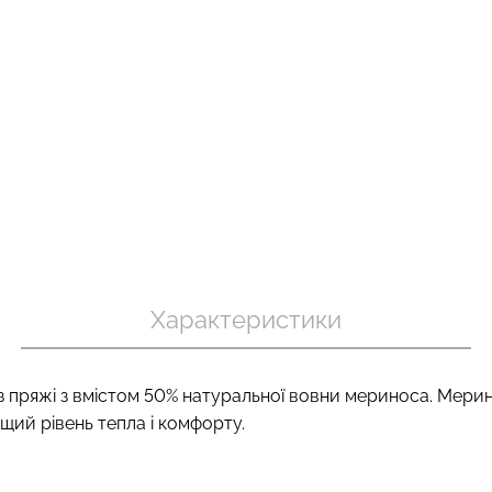
хіпстери
Топ на бретелях в рубчик
Безшовний то
 (бежевий)
CAMI TOP RIB white (білий)
корекцією 
Giulia
black (чорний)
299 грн.
499 грн.
489 грн.
699 г
Характеристики
з пряжі з вмістом 50% натуральної вовни мериноса. Мери
ищий рівень тепла і комфорту.