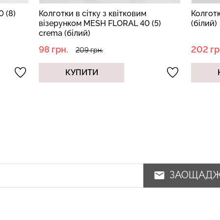
 (8)
Колготки в сітку з квітковим
Колготк
візерунком MESH FLORAL 40 (5)
(білий)
crema (білий)
98 грн.
202 гр
209 грн.
КУПИТИ
ЗАОЩАД