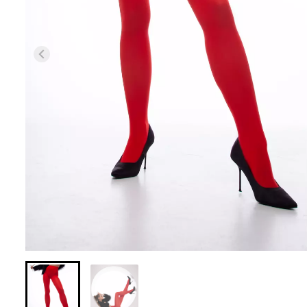
Безшовні легінси з
Велосипедки з 
мікрофібри LEGGINGS 02
талією TRACKS 0
(чорний) Giulia
Giulia
552 грн.
789 грн.
384 грн.
549 грн.