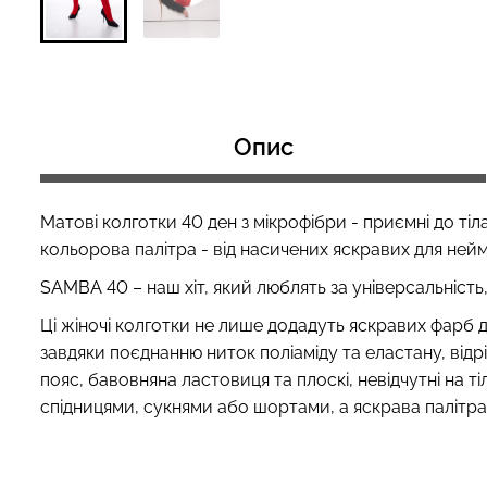
Топ на бретелях в рубчик
Топ на бретелях
CAMI TOP RIB white (білий)
CAMI TOP RIB bl
Опис
Giulia
Giulia
299 грн.
499 грн.
299 грн.
499 грн
Матові колготки 40 ден з мікрофібри - приємні до тіл
кольорова палітра - від насичених яскравих для нейм
SAMBA 40 – наш хіт, який люблять за універсальність, 
Ці жіночі колготки не лише додадуть яскравих фарб
завдяки поєднанню ниток поліаміду та еластану, відр
пояс, бавовняна ластовиця та плоскі, невідчутні на 
спідницями, сукнями або шортами, а яскрава палітра 