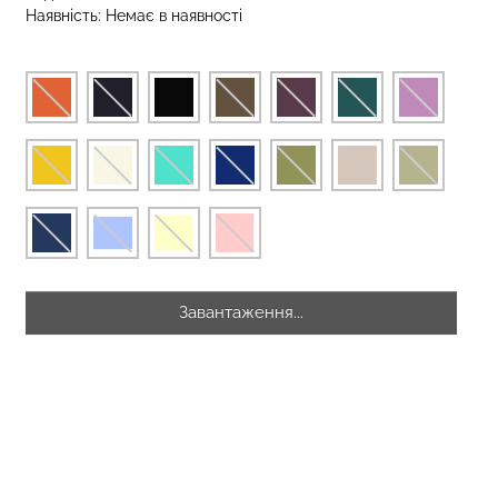
Наявність:
Немає в наявності
зиліана з
кцією BRASILIAN
Безшовні стрінги STRING
lack (чорний)
BRIEFS (чорний) Giulia
рн.
179 грн.
299 грн.
Завантаження...