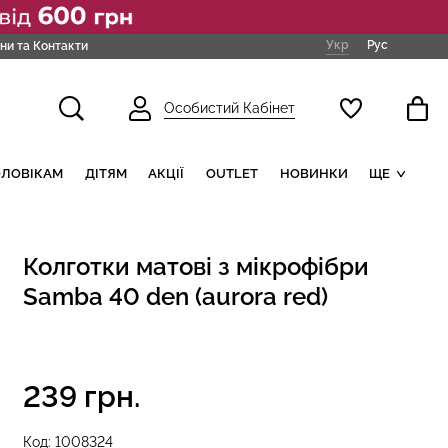
Укр
Рус
ни та Контакти
Особистий Кабінет
ОЛОВІКАМ
ДІТЯМ
АКЦІЇ
OUTLET
НОВИНКИ
ЩЕ
Колготки матові з мікрофібри
Samba 40 den (aurora red)
239 грн.
Код:
1008324