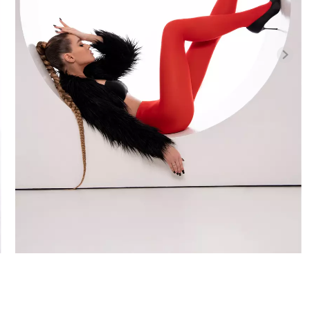
Безшовні бра
високою
Безшовні легінси LEGGINGS
легкою коре
1 (чорний)
(чорний) Giulia
SHAPEWEAR b
Giulia
482 грн.
689 грн.
258 грн.
369 г