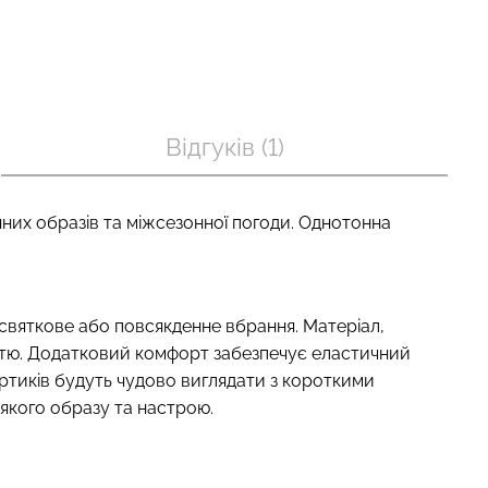
п з легкою
Велосипедки з пуш-ап
BRA SHAPEWEAR
ефектом безшовні TRACKS
Відгуків (1)
) Giulia
SHAPE black (чорний) Giulia
рн.
454 грн.
649 грн.
енних образів та міжсезонної погоди. Однотонна
святкове або повсякденне вбрання. Матеріал,
ністю. Додатковий комфорт забезпечує еластичний
шортиків будуть чудово виглядати з короткими
-якого образу та настрою.