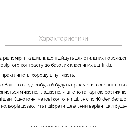
 в рубчик
Безшовний то
Безшовний топ на бретелях
ack (чорний)
корекцією 
CAMI TOP (білий) Giulia
Характеристики
nude (бежевий
.
279 грн.
399 грн.
489 грн.
699 г
а, рівномірні та щільні, що підійдуть для стильних повсякд
овірного контрасту до базових класичних відтінків.
практичність, хорошу ціну і якість.
 до Вашого гардеробу, а й будуть прекрасно доповнювати 
ізняється м’якістю, гладкістю, міцністю та гарною розтяж
тілі шви. Однотонні матові колготки щільністю 40 den без 
кольорів дозволить підібрати ідеальний варіант для будь