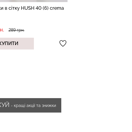
и в сітку HUSH 40 (6) crema
н.
289 грн.
КУПИТИ
ЖУЙ
- кращі акції та знижки