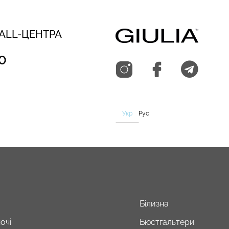
CALL-ЦЕНТРА
0
Укр
Рус
Білизна
очі
Бюстгальтери