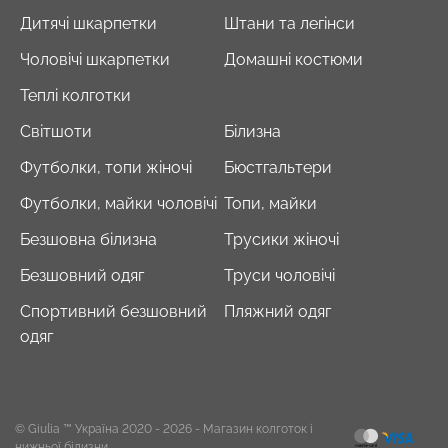
Дитячі шкарпетки
Штани та легінси
Чоловічі шкарпетки
Домашні костюми
Теплі колготки
Світшоти
Білизна
Футболки, топи жіночі
Бюстгальтери
Футболки, майки чоловічі
Топи, майки
Безшовна білизна
Трусики жіночі
Безшовний одяг
Труси чоловічі
Спортивний безшовний
Пляжний одяг
одяг
© Giulia ™ Україна 2020 - 2026
- Магазин колготок і
нижньої білизни