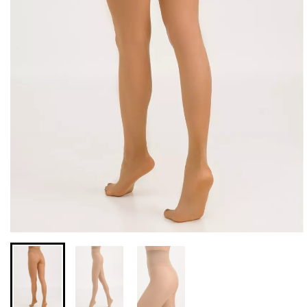
Безшовні легінси з
Велосипедки з високою
мікрофібри LEGGINGS 02
талією TRACKS 01
(чорний) Giulia
(чорний) Giulia
552 грн.
789 грн.
384 грн.
549 грн.