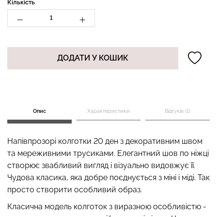
Кількість
Безшовний топ з легкою
Безшовні стрінги STRING
корекцією BRA
ДОДАТИ У КОШИК
BRIEFS (чорний) Giulia
SHAPEWEAR nude
(бежевий) Giulia
179 грн.
299 грн.
489 грн.
699 грн.
Опис
Характеристики
Відгуків (1)
Напівпрозорі колготки 20 ден з декоративним швом
та мереживними трусиками. Елегантний шов по ніжці
створює звабливий вигляд і візуально видовжує її.
Чудова класика, яка добре поєднується з міні і міді. Так
просто створити особливий образ.
Класична модель колготок з виразною особливістю -