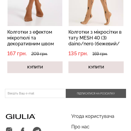
Колготки з ефектом
Колготки з мікросітки в
мікротюлі та
тату MESH 40 (3)
Велосипедки з пуш-ап
декоративним швом
daino/nero (бежевий/
Топ на бретелях в рубчик
ефектом безшовні
CHIC NEVELY 40 (1)
чорний)
CAMI TOP RIB black
167 грн.
135 грн.
TRACKS SHAPE black
209 грн.
169 грн.
caramel (бежевий)
(чорний) Giulia
(чорний) Giulia
КУПИТИ
КУПИТИ
454 грн.
649 грн.
299 грн.
499 грн.
ПІДПИСАТИСЯ НА РОЗСИЛКУ
Угода користувача
Про нас