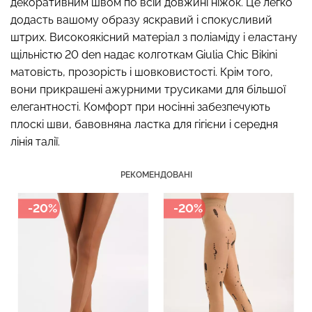
декоративним швом по всій довжині ніжок. Це легко
додасть вашому образу яскравий і спокусливий
штрих. Високоякісний матеріал з поліаміду і еластану
щільністю 20 den надає колготкам Giulia Chic Bikini
матовість, прозорість і шовковистості. Крім того,
Безшовний топ з легкою
Топ на бретелях в рубчик
вони прикрашені ажурними трусиками для більшої
корекцією BRA
CAMI TOP RIB white (білий)
елегантності. Комфорт при носінні забезпечують
SHAPEWEAR black
Giulia
(чорний) Giulia
плоскі шви, бавовняна ластка для гігієни і середня
лінія талії.
299 грн.
499 грн.
489 грн.
699 грн.
РЕКОМЕНДОВАНІ
-20%
-20%