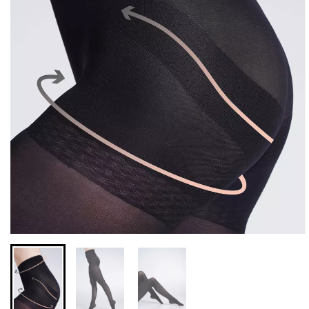
Безшовні легінси з
Велосипедки з високою
мікрофібри LEGGINGS 02
талією TRACKS 01
(чорний) Giulia
(чорний) Giulia
631 грн.
789 грн.
439 грн.
549 грн.