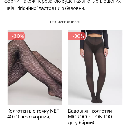
форми. Також перевагою буде наявність сплощених
швів і гігієнічної ластовіци з бавовни.
РЕКОМЕНДОВАНІ
Безшовний топ з легкою
Безшовні стрінги STRING
корекцією BRA
-30%
-30%
BRIEFS (чорний) Giulia
SHAPEWEAR nude
(бежевий) Giulia
179 грн.
299 грн.
489 грн.
699 грн.
Колготки в сіточку NET
Бавовняні колготки
40 (1) nero (чорний)
MICROCOTTON 100
grey (сірий)