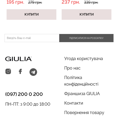
195 грн.
237 грн.
279 грн.
339 грн.
КУПИТИ
КУПИТИ
Безшовні труси хіпстери
Топ на бретелях в рубчик
HIPSTER BRIEFS
CAMI TOP RIB white (білий)
ПІДПИСАТИСЯ НА РОЗСИЛКУ
(бежевий) Giulia
Giulia
230 грн.
329 грн.
299 грн.
499 грн.
Угода користувача
Про нас
Політика
конфіденційності
Франшиза GIULIA
(097) 200 0 200
Контакти
ПН-ПТ: з 9:00 до 18:00
Повернення товару