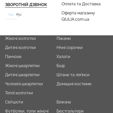
Оплата та Доставка
ЗВОРОТНІЙ ДЗВІНОК
Оферта магазину
Укр
Рус
GIULIA.com.ua
Безшовний топ з легкою
Велосипедки з пуш-ап
корекцією BRA
ефектом безшовні
Жіночі колготки
Піжами
SHAPEWEAR black
TRACKS SHAPE black
(чорний) Giulia
(чорний) Giulia
Дитячі колготки
Нічні сорочки
489 грн.
699 грн.
519 грн.
649 грн.
Панчохи
Халати
Жіночі шкарпетки
Боді
Дитячі шкарпетки
Штани та легінси
Чоловічі шкарпетки
Домашні костюми
Теплі колготки
Світшоти
Білизна
Футболки, топи жіночі
Бюстгальтери