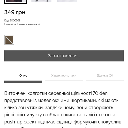
349 грн.
Безшовні бразиліана з
Код:
1006365
Наявність:
Немає в наявності
Безшовні легінси
легкою корекцією
LEGGINGS (чорний) Giulia
BRASILIAN SHAPEWEAR
black (чорний) Giulia
551 грн.
689 грн.
258 грн.
369 грн.
Завантаження...
Опис
Характеристики
Відгуків (0)
Витончені колготки середньої щільності 70 den
представлені з моделюючими шортиками, які мають
кілька зон утяжки. Завдяки чому, вони створюють
рівні лінії силуету в області живота, талії і стегон, а
push-up ефект піднімає сідниці, формуючи спокусливі