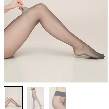
Безшовні легінси з
Велосипедки з високою
мікрофібри LEGGINGS 02
талією TRACKS 01
(чорний) Giulia
(чорний) Giulia
552 грн.
789 грн.
384 грн.
549 грн.