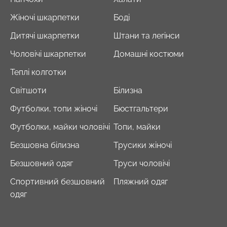
Жіночі шкарпетки
Боді
Дитячі шкарпетки
Штани та легінси
Чоловічі шкарпетки
Домашні костюми
Теплі колготки
Світшоти
Білизна
Футболки, топи жіночі
Бюстгальтери
Футболки, майки чоловічі
Топи, майки
Безшовна білизна
Трусики жіночі
Безшовний одяг
Труси чоловічі
Спортивний безшовний
Пляжний одяг
одяг