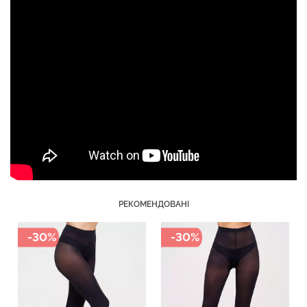
Топ на бретелях в рубчик
Безшовний топ на
CAMI TOP RIB black
бретелях CAMI TOP
(чорний) Giulia
(білий) Giulia
299 грн.
499 грн.
279 грн.
399 грн.
РЕКОМЕНДОВАНІ
-30%
-30%