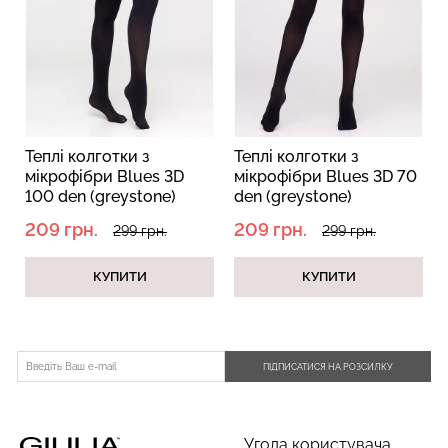
Безшовний топ з легкою
Велосипедки з пуш-ап
корекцією BRA
ефектом безшовні
SHAPEWEAR nude
TRACKS SHAPE black
Теплі колготки з
Теплі колготки з
(бежевий) Giulia
(чорний) Giulia
мікрофібри Blues 3D
мікрофібри Blues 3D 70
100 den (greystone)
den (greystone)
489 грн.
699 грн.
454 грн.
649 грн.
209 грн.
209 грн.
299 грн.
299 грн.
КУПИТИ
КУПИТИ
ПІДПИСАТИСЯ НА РОЗСИЛКУ
Угода користувача