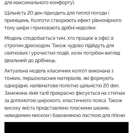
для максимального комфорту).
Щільність 20 ден підходить для теплої погоди і
приміщень. Колготи створюють ефект рівномірного
тону шкіри і приховають дрібні недоліки.
Топ на бретелях в рубчик
Безшовні стрінги STRING
CAMI TOP RIB white (білий)
BRIEFS (чорний) Giulia
Модель сподобається тим, хто працює в офісі зі
Giulia
строгим дрескодом. Також чудово підійдуть для
179 грн.
299 грн.
299 грн.
499 грн.
святкових і урочистих подій, коли потрібен вигляд
ідеальний до дрібниць.
Актуальна модель класичних колгот виконана з
тонких, першокласних матеріалів, які формують
однорідне, напівматове полотно щільністю 20 den.
Занижена лінія талії прекрасно фіксується на стегнах
за допомогою широкого, еластичного пояса. Також
високу якість представлено пласкими швами,
невидимим миском і бавовняною ласткою для гігієни.