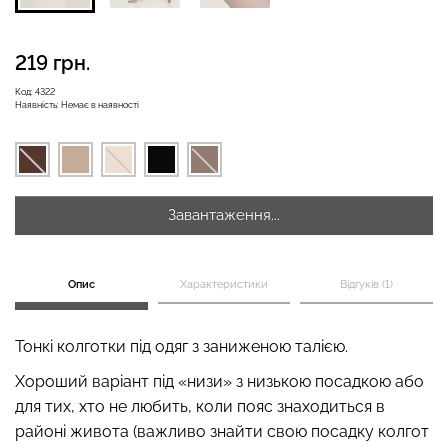
219 грн.
Безшовні бразиліана з
Безшовні легінси
легкою корекцією
Код:
4322
Наявність:
Немає в наявності
LEGGINGS (чорний) Giulia
BRASILIAN SHAPEWEAR
black (чорний) Giulia
482 грн.
689 грн.
258 грн.
369 грн.
Завантаження...
Опис
Характеристики
Відгуків (1)
Тонкі колготки під одяг з заниженою талією.
Хороший варіант під «низи» з низькою посадкою або
для тих, хто не любить, коли пояс знаходиться в
районі живота (важливо знайти свою посадку колгот