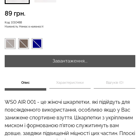
89 грн.
Код:
1010488
Наявність:
Немає в наявності
Велосипедки з високою
Безшовні легінси
талією TRACKS 01
LEGGINGS (чорний) Giulia
(чорний) Giulia
482 грн.
689 грн.
384 грн.
549 грн.
Завантаження...
Опис
Характеристики
Відгуків (0)
WS0 AIR 001 - це жіночі шкарпетки, які підійдуть для
повсякденного використання, особливо якщо у Вас
занижене спортивне взуття. Шкарпетки з укріпленим
миском і формованою п'ятою служитимуть вам
довше, завдяки підвищеній міцності цих частин. Плоскі