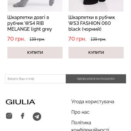
Шкарпетки довгі в
Шкарпетки в рубчик
рубчик WS4 RIB
WS3 FASHION 060
MELANGE light grey
black (чорний)
Топ на бретелях в рубчик
melange (сірий)
Безшовні стрінги STRING
70 грн.
70 грн.
139 грн.
139 грн.
CAMI TOP RIB white (білий)
BRIEFS (чорний) Giulia
Giulia
КУПИТИ
КУПИТИ
179 грн.
299 грн.
299 грн.
499 грн.
ПІДПИСАТИСЯ НА РОЗСИЛКУ
Угода користувача
Про нас
Політика
конфіденційності