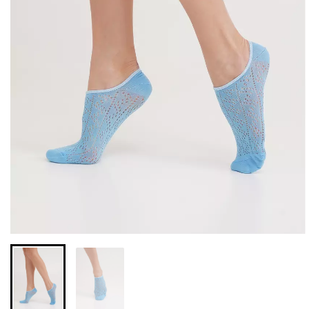
Безшовні бразиліана з
Безшовні легінси з
легкою корекцією
мікрофібри LEGGINGS 02
BRASILIAN SHAPEWEAR
(чорний) Giulia
black (чорний) Giulia
552 грн.
789 грн.
258 грн.
369 грн.