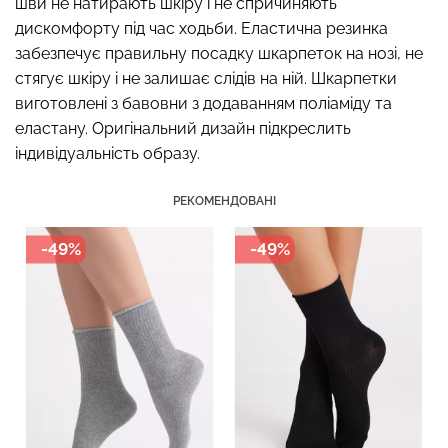
шви не натирають шкіру і не спричиняють
дискомфорту під час ходьби. Еластична резинка
забезпечує правильну посадку шкарпеток на нозі, не
стягує шкіру і не залишає слідів на ній. Шкарпетки
Безшовний топ з легкою
виготовлені з бавовни з додаванням поліаміду та
Топ на бретелях в рубчик
корекцією BRA
CAMI TOP RIB black
еластану. Оригінальний дизайн підкреслить
SHAPEWEAR nude
(чорний) Giulia
індивідуальність образу.
(бежевий) Giulia
489 грн.
699 грн.
299 грн.
499 грн.
РЕКОМЕНДОВАНІ
-49%
-49%