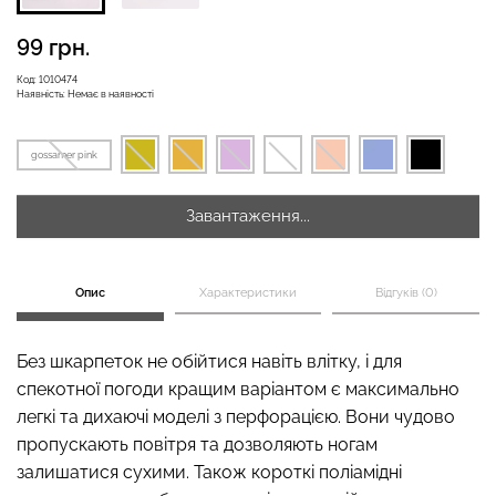
99 грн.
Безшовні бразиліана з
Код:
1010474
Наявність:
Немає в наявності
Безшовні легінси
легкою корекцією
LEGGINGS (чорний) Giulia
BRASILIAN SHAPEWEAR
black (чорний) Giulia
gossamer pink
482 грн.
689 грн.
258 грн.
369 грн.
Завантаження...
Опис
Характеристики
Відгуків (0)
Без шкарпеток не обійтися навіть влітку, і для
спекотної погоди кращим варіантом є максимально
легкі та дихаючі моделі з перфорацією. Вони чудово
пропускають повітря та дозволяють ногам
залишатися сухими. Також короткі поліамідні