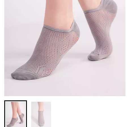
Безшовні легінси з
Велосипедки з високою
мікрофібри LEGGINGS 02
талією TRACKS 01
(чорний) Giulia
(чорний) Giulia
552 грн.
789 грн.
384 грн.
549 грн.