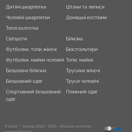
Дитячі шкарпетки
Штани та легінси
Чоловічі шкарпетки
Домашні костюми
Теплі колготки
Світшоти
Білизна
Футболки, топи жіночі
Бюстгальтери
Футболки, майки чоловічі
Топи, майки
Безшовна білизна
Трусики жіночі
Безшовний одяг
Труси чоловічі
Спортивний безшовний
Пляжний одяг
одяг
© Giulia ™ Україна 2020 - 2026
- Магазин колготок і
нижньої білизни