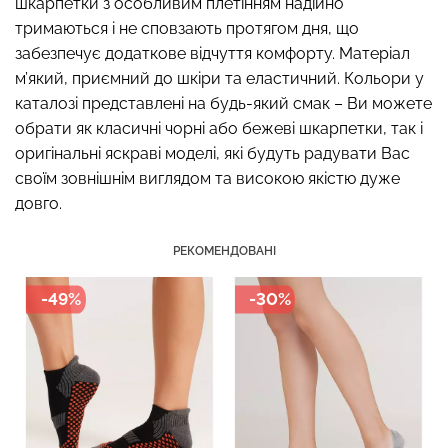
шкарпетки з особливим плетінням надійно
тримаються і не сповзають протягом дня, що
забезпечує додаткове відчуття комфорту. Матеріал
м’який, приємний до шкіри та еластичний. Кольори у
Топ на бретелях в рубчик
каталозі представлені на будь-який смак – Ви можете
Безшовні стрінги STRING
CAMI TOP RIB white (білий)
BRIEFS (чорний) Giulia
обрати як класичні чорні або бежеві шкарпетки, так і
Giulia
оригінальні яскраві моделі, які будуть радувати Вас
179 грн.
299 грн.
299 грн.
499 грн.
своїм зовнішнім виглядом та високою якістю дуже
довго.
РЕКОМЕНДОВАНІ
-49%
-30%