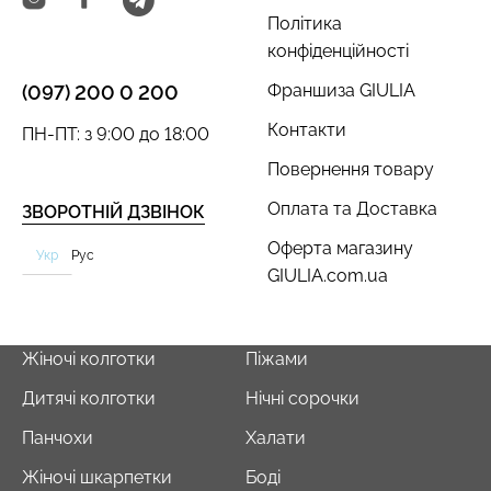
Політика
конфіденційності
Франшиза GIULIA
(097) 200 0 200
Безшовний топ з легкою
Велосипедки з пуш-ап
Контакти
корекцією BRA
ефектом безшовні
ПН-ПТ: з 9:00 до 18:00
SHAPEWEAR nude
TRACKS SHAPE black
Повернення товару
(бежевий) Giulia
(чорний) Giulia
Оплата та Доставка
ЗВОРОТНІЙ ДЗВІНОК
489 грн.
699 грн.
454 грн.
649 грн.
Оферта магазину
Укр
Рус
GIULIA.com.ua
Жіночі колготки
Піжами
Дитячі колготки
Нічні сорочки
Панчохи
Халати
Жіночі шкарпетки
Боді