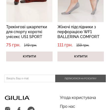
Топ на бретелях в рубчик
Безшовний топ на
Трекінгові шкарпетки
Жіночі підслідники з
CAMI TOP RIB black
бретелях CAMI TOP
для спорту короткі
перфорацією WF1
(чорний) Giulia
(білий) Giulia
унісекс US1 SPORT
BALLERINA COMFORT
TREKKING black
[WFP/SkR-cl] ultimate
299 грн.
499 грн.
279 грн.
399 грн.
75 грн.
111 грн.
149 грн.
159 грн.
(чорний)
grey (сірий)
КУПИТИ
КУПИТИ
ПІДПИСАТИСЯ НА РОЗСИЛКУ
Угода користувача
Про нас