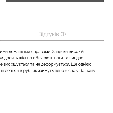
п з легкою
Безшовні труси хіпстери
BRA SHAPEWEAR
HIPSTER BRIEFS (бежевий)
Відгуків (1)
) Giulia
Giulia
рн.
230 грн.
329 грн.
нними домашніми справами. Завдяки високій
ри досить щільно облягають ноги та вигідно
е не зморщується та не деформується. Ще однією
ці легінси в рубчик займуть гідне місце у Вашому