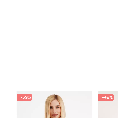
-49%
-69%