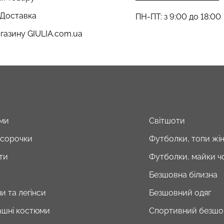
 Доставка
ПН-ПТ: з 9:00 до 18:00
газину GIULIA.com.ua
ми
Світшоти
і сорочки
Футболки, топи жін
ти
Футболки, майки чо
Безшовна білизна
и та легінси
Безшовний одяг
шні костюми
Спортивний безшо