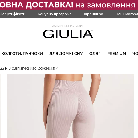
і сертифікати
Бонусна програма
Франшиза
Наші магази
офіційний магазин
КОЛГОТИ, ПАНЧОХИ
ДЛЯ ДОМУ І СНУ
ОДЯГ
PREMIUM
Ч
 RIB burnished lilac (рожевий)