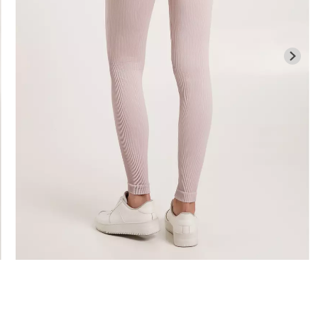
іана з
Велосипедки з високою
єю BRASILIAN
Безшовні лег
талією TRACKS 01 (чорний)
ck (чорний)
(чорний) Giuli
Giulia
384 грн.
549 грн.
482 грн.
689 г