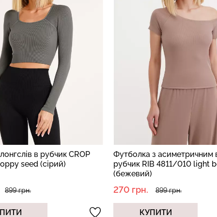
 з асиметричним вирізом в
Бавовняне худі STREET ST
B 4811/010 light beige
4424/160 cappuccino (кор
)
720 грн.
899 грн.
2399 грн.
ПИТИ
КУПИТИ