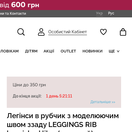
Укр
Рус
ни та Контакти
Особистий Кабінет
ОЛОВІКАМ
ДІТЯМ
АКЦІЇ
OUTLET
НОВИНКИ
ЩЕ
Ціни до 350 грн
До кінця акції:
1 день 5:21:10
Детальніше >>
Легінси в рубчик з моделюючим
швом ззаду LEGGINGS RIB