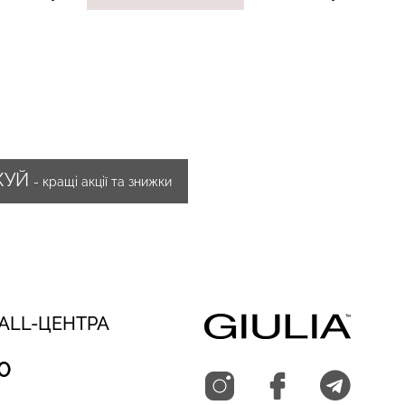
ЖУЙ
- кращі акції та знижки
CALL-ЦЕНТРА
0