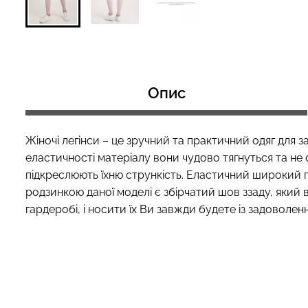
Топ на бретелях в рубчик
Топ на бретелях
CAMI TOP RIB black (чорний)
CAMI TOP RIB whi
Опис
Giulia
Giulia
299 грн.
499 грн.
299 грн.
499 грн
Жіночі легінси – це зручний та практичний одяг для
еластичності матеріалу вони чудово тягнуться та не 
підкреслюють їхню стрункість. Еластичний широкий по
родзинкою даної моделі є збірчатий шов ззаду, який в
гардеробі, і носити їх Ви завжди будете із задоволен