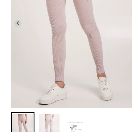
Безшовні бразил
Безшовні легінси з
легкою корекці
мікрофібри LEGGINGS 02
SHAPEWEAR bla
(чорний) Giulia
Giulia
552 грн.
789 грн.
258 грн.
369 грн.