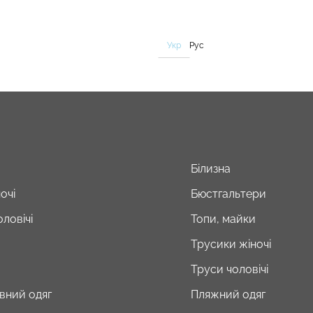
Укр
Рус
Білизна
очі
Бюстгальтери
ловічі
Топи, майки
Трусики жіночі
Труси чоловічі
вний одяг
Пляжний одяг