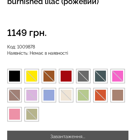
burnished lilac (рожевий)
інси LEGGINGS
Безшовні стрінги STRING
1149 грн.
a
BRIEFS (чорний) Giulia
Код:
1009878
рн.
179 грн.
299 грн.
Наявність:
Немає в наявності
Завантаження...