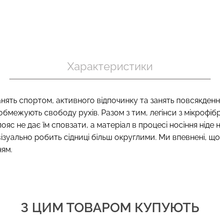
 в рубчик
Безшовний то
Безшовний топ на бретелях
te (білий)
корекцією 
CAMI TOP (білий) Giulia
Характеристики
nude (бежевий
.
279 грн.
399 грн.
489 грн.
699 г
 занять спортом, активного відпочинку та занять повсякде
обмежують свободу рухів. Разом з тим, легінси з мікрофіб
яс не дає їм сповзати, а матеріал в процесі носіння нід
ізуально робить сідниці більш округлими. Ми впевнені, що 
ням.
З ЦИМ ТОВАРОМ КУПУЮТЬ