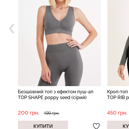
ап
Кроп-топ лонгслів в рубчик CROP
Футболка
TOP RIB poppy seed (сірий)
рубчик RI
(бежевий
450 грн.
270 грн.
899 грн.
КУПИТИ
КУ