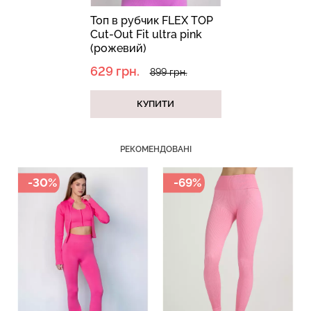
Топ в рубчик FLEX TOP
Cut-Out Fit ultra pink
(рожевий)
629 грн.
899 грн.
Велосипедки з пуш-ап
Безшовні труси хіпстери
ефектом безшовні
КУПИТИ
HIPSTER BRIEFS
TRACKS SHAPE black
(бежевий) Giulia
(чорний) Giulia
РЕКОМЕНДОВАНІ
454 грн.
649 грн.
230 грн.
329 грн.
-69%
-30%