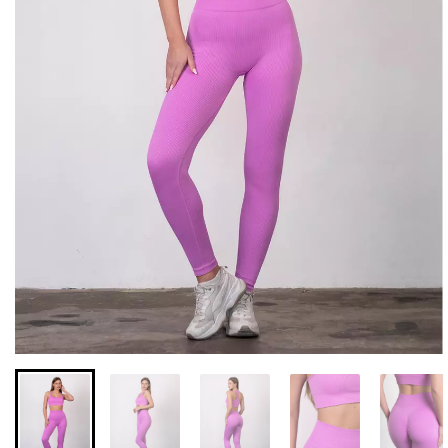
Безшовні легінси з
Велосипедки з високою
мікрофібри LEGGINGS 02
талією TRACKS 01
(чорний) Giulia
(чорний) Giulia
552 грн.
789 грн.
384 грн.
549 грн.