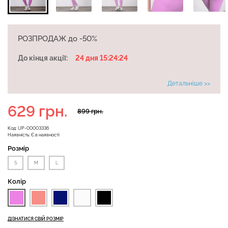
Безшовні бразиліана з
РОЗПРОДАЖ до -50%
Безшовні легінси
легкою корекцією
LEGGINGS (чорний) Giulia
BRASILIAN SHAPEWEAR
До кінця акції:
24 дня 15:24:23
black (чорний) Giulia
Детальніше >>
482 грн.
689 грн.
258 грн.
369 грн.
629 грн.
899 грн.
Код:
UP-00003336
Наявність:
Є в наявності
Розмір
S
M
L
Колір
ДІЗНАТИСЯ СВІЙ РОЗМІР