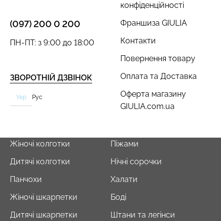
конфіденційності
Франшиза GIULIA
(097) 200 0 200
Контакти
ПН-ПТ: з 9:00 до 18:00
Повернення товару
Оплата та Доставка
ЗВОРОТНІЙ ДЗВІНОК
Оферта магазину
Укр
Рус
GIULIA.com.ua
Жіночі колготки
Піжами
Дитячі колготки
Нічні сорочки
Панчохи
Халати
Жіночі шкарпетки
Боді
Дитячі шкарпетки
Штани та легінси