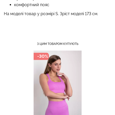
комфортний пояс
На моделі товар у розмірі S. Зріст моделі 173 см.
Топ на бретелях в рубчик
Топ на бретелях в рубчик
CAMI TOP RIB black
CAMI TOP RIB white (білий)
(чорний) Giulia
Giulia
З ЦИМ ТОВАРОМ КУПУЮТЬ
299 грн.
499 грн.
299 грн.
499 грн.
-30%