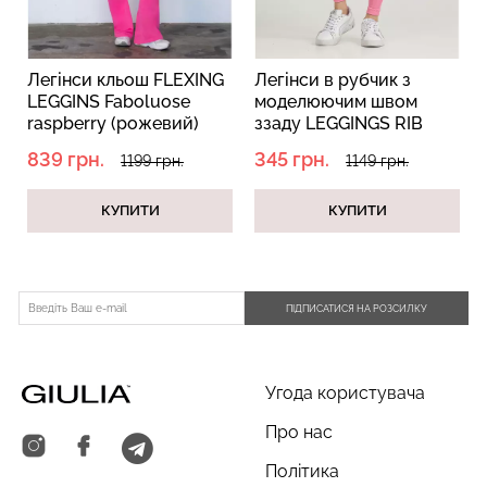
Легінси в рубчик з
Легінси безшовні
моделюючим швом
FLEXING LEGGINGS
ззаду LEGGINGS RIB
domsor (рожевий)
rosa pink (рожевий)
345 грн.
629 грн.
1149 грн.
899 грн.
КУПИТИ
КУПИТИ
ПІДПИСАТИСЯ НА РОЗСИЛКУ
Угода користувача
Про нас
Політика