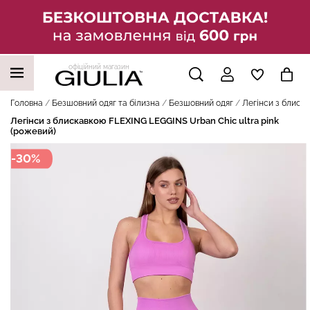
офіційний магазин
НАШІ ТРЕНДОВІ ТОВАРИ
Головна
Безшовний одяг та білизна
Безшовний одяг
Легінси з блиска
Легінси з блискавкою FLEXING LEGGINS Urban Chic ultra pink
(рожевий)
-30%