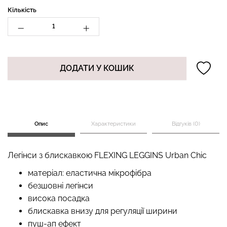
Кількість
Безшовний топ з легкою
Безшовні стрінги STRING
корекцією BRA
ДОДАТИ У КОШИК
BRIEFS (чорний) Giulia
SHAPEWEAR nude
(бежевий) Giulia
179 грн.
299 грн.
489 грн.
699 грн.
Опис
Характеристики
Відгуків (0)
Легінси з блискавкою FLEXING LEGGINS Urban Chic
матеріал: еластична мікрофібра
безшовні легінси
висока посадка
блискавка внизу для регуляції ширини
пуш-ап ефект