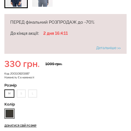
ПЕРЕД фінальний РОЗПРОДАЖ до -70%
Велосипедки з високою
Безшовні легінси
талією TRACKS 01
До кінця акції:
2 дня 16:4:11
LEGGINGS (чорний) Giulia
(чорний) Giulia
Детальніше >>
482 грн.
689 грн.
275 грн.
549 грн.
330 грн.
1099 грн.
Код:
2001108201687
Наявність:
Є в наявності
Розмір
M
S
L
Колір
ДІЗНАТИСЯ СВІЙ РОЗМІР