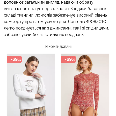
доповнює загальний вигляд, надаючи образу
витонченості та універсальності. Завдяки бавовні в
складі тканини, лонгслів забезпечує високий рівень
комфорту протягом усього дня. Лонгслів 4908/010
Топ на бретелях в рубчик
Безшовні стрінги STRING
легко поєднується як з джинсами, так і зі спідницями,
CAMI TOP RIB white (білий)
BRIEFS (чорний) Giulia
забезпечуючи безліч стильних поєднань.
Giulia
179 грн.
299 грн.
299 грн.
499 грн.
РЕКОМЕНДОВАНІ
-69%
-69%