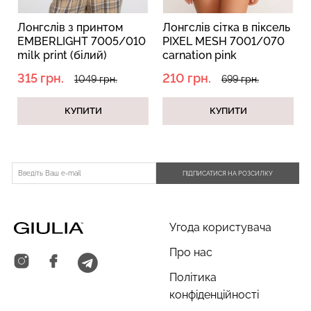
Лонгслів з принтом
Лонгслів сітка в піксель
EMBERLIGHT 7005/010
PIXEL MESH 7001/070
milk print (білий)
carnation pink
(рожевий)
Безшовний топ з легкою
Безшовні труси сліпи з
315 грн.
210 грн.
1049 грн.
699 грн.
корекцією BRA
легкою корекцією HI-LEG
SHAPEWEAR nude
SHAPEWEAR black
КУПИТИ
КУПИТИ
(бежевий) Giulia
(чорний) Giulia
489 грн.
699 грн.
258 грн.
369 грн.
ПІДПИСАТИСЯ НА РОЗСИЛКУ
Угода користувача
Про нас
Політика
конфіденційності