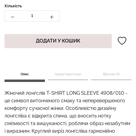
Кількість
Безшовний топ на
Топ на бретелях в рубчик
бретелях CAMI TOP
CAMI TOP RIB black
ДОДАТИ У КОШИК
(білий) Giulia
(чорний) Giulia
279 грн.
399 грн.
299 грн.
499 грн.
Опис
Характеристики
Відгуків (0)
Жіночий лонгслів T-SHIRT LONG SLEEVE 4908/010 -
це символ витонченого смаку та неперевершеного
комфорту сучасної жінки. Особливістю дизайну
лонгсліва є відкрита спина, що вносить нотку
сміливості та вишуканості, роблячи образ незабутнім
і виразним. Круглий виріз лонгсліва гармонійно