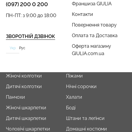
Франшиза GIULIA
(097) 200 0 200
Контакти
ПН-ПТ: з 9:00 до 18:00
Повернення товару
Оплата та Доставка
ЗВОРОТНІЙ ДЗВІНОК
Оферта магазину
Укр
Рус
GIULIA.com.ua
Жіночі колготки
Піжами
Дитячі колготки
Нічні сорочки
Панчохи
Халати
Жіночі шкарпетки
Боді
Дитячі шкарпетки
Штани та легінси
Чоловічі шкарпетки
Домашні костюми