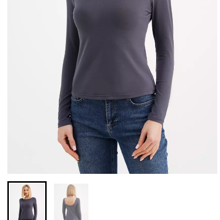
Безшовні бразиліана з
Безшовні легінси з
легкою корекцією
мікрофібри LEGGINGS 02
BRASILIAN SHAPEWEAR
(чорний) Giulia
black (чорний) Giulia
552 грн.
789 грн.
258 грн.
369 грн.