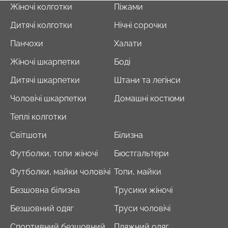
Жіночі колготки
Піжами
Дитячі колготки
Нічні сорочки
Панчохи
Халати
Топ на бретелях в рубчик
Безшовні стрінги STRING
CAMI TOP RIB white (білий)
Жіночі шкарпетки
Боді
BRIEFS (чорний) Giulia
Giulia
Дитячі шкарпетки
Штани та легінси
179 грн.
299 грн.
299 грн.
499 грн.
Чоловічі шкарпетки
Домашні костюми
Теплі колготки
Світшоти
Білизна
Футболки, топи жіночі
Бюстгальтери
Футболки, майки чоловічі
Топи, майки
Безшовна білизна
Трусики жіночі
Безшовний одяг
Труси чоловічі
Спортивний безшовний
Пляжний одяг