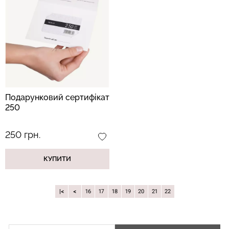
Безшовні легінси з
Велосипедки з високою
мікрофібри LEGGINGS 02
талією TRACKS 01
(чорний) Giulia
(чорний) Giulia
552 грн.
789 грн.
384 грн.
549 грн.
Подарунковий сертифікат
250
250 грн.
КУПИТИ
|
16
17
18
19
20
21
22