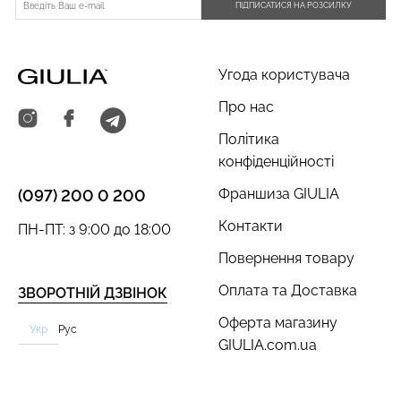
ПІДПИСАТИСЯ НА РОЗСИЛКУ
Безшовні бразиліана з
Угода користувача
Безшовні легінси
легкою корекцією
LEGGINGS (чорний) Giulia
BRASILIAN SHAPEWEAR
Про нас
black (чорний) Giulia
Політика
482 грн.
689 грн.
258 грн.
369 грн.
конфіденційності
Франшиза GIULIA
(097) 200 0 200
Контакти
ПН-ПТ: з 9:00 до 18:00
Повернення товару
Оплата та Доставка
ЗВОРОТНІЙ ДЗВІНОК
Оферта магазину
Укр
Рус
GIULIA.com.ua