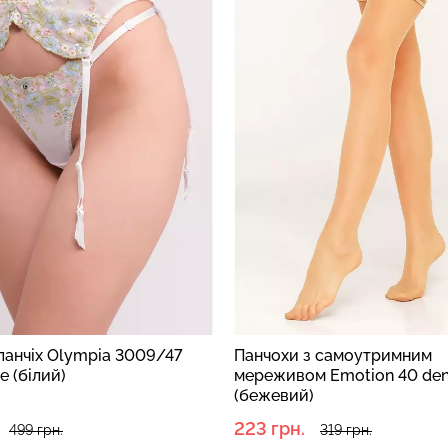
з самоутримним
Пояс для панчіх Rosa 3002
м Emotion 40 den glace
червоний
)
419 грн.
319 грн.
599 грн.