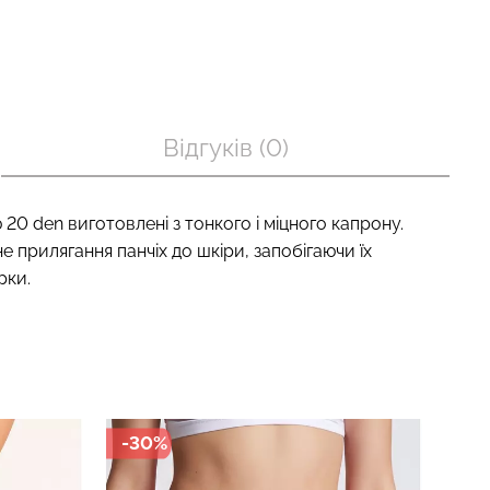
п з легкою
Велосипедки з пуш-ап
BRA SHAPEWEAR
ефектом безшовні TRACKS
Відгуків (0)
) Giulia
SHAPE black (чорний) Giulia
454 грн.
649 грн.
ю 20 den виготовлені з тонкого і міцного капрону.
не прилягання панчіх до шкіри, запобігаючи їх
рки.
-30%
-3