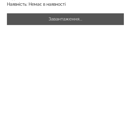
Наявність:
Немає в наявності
Завантаження...
зиліана з
кцією BRASILIAN
Безшовні стрінги STRING
lack (чорний)
BRIEFS (чорний) Giulia
299 грн.