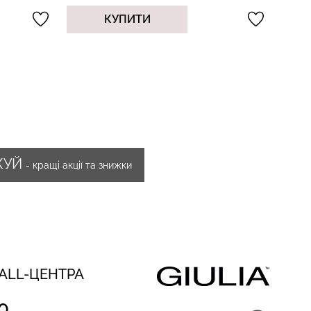
КУПИТИ
ЖУЙ
- кращі акції та знижки
CALL-ЦЕНТРА
0