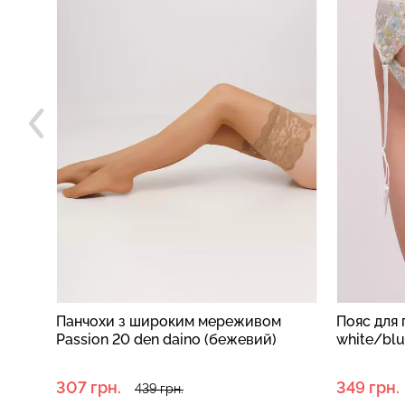
м
Пояс для панчіх Olympia 3009/47
Панчохи 
white/blue (білий)
мереживо
(бежевий
349 грн.
223 грн.
499 грн.