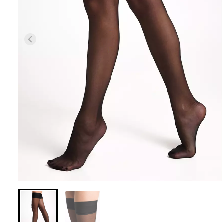
Безшовні легінси з
Безшовні легін
мікрофібри LEGGINGS 02
(чорний) Giulia
(чорний) Giulia
552 грн.
789 грн.
482 грн.
689 грн.