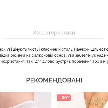
 в рубчик
Безшовний то
Безшовний топ на бретелях
te (білий)
корекцією 
CAMI TOP (білий) Giulia
Характеристики
nude (бежевий
399 грн.
699 грн.
ок, які цінують якість і класичний стиль. Панчохи щільніст
 гладка резинка на силіконовій основі, яка забезпечує надій
користання, так і для ділової зустрічі, побачення або вечі
РЕКОМЕНДОВАНІ
-30%