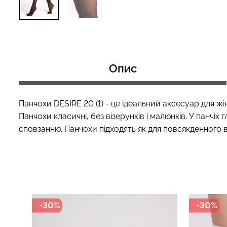
Топ на бретелях в рубчик
Топ на бретелях
CAMI TOP RIB black (чорний)
CAMI TOP RIB whi
Опис
Giulia
Giulia
499 грн.
499 грн.
Панчохи DESIRE 20 (1) - це ідеальний аксесуар для жін
Панчохи класичні, без візерунків і малюнків. У панчіх
сповзанню. Панчохи підходять як для повсякденного ви
-30%
-30%