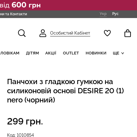
Укр
Рус
ни та Контакти
Особистий Кабінет
ОЛОВІКАМ
ДІТЯМ
АКЦІЇ
OUTLET
НОВИНКИ
ЩЕ
Панчохи з гладкою гумкою на
силиконовій основі DESIRE 20 (1)
nero (чорний)
299 грн.
Код:
1010854