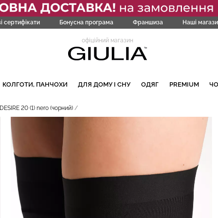
і сертифікати
Бонусна програма
Франшиза
Наші магази
офіційний магазин
КОЛГОТИ, ПАНЧОХИ
ДЛЯ ДОМУ І СНУ
ОДЯГ
PREMIUM
Ч
ESIRE 20 (1) nero (чорний)