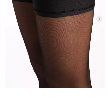
Безшовні бра
Велосипедки з високою
си LEGGINGS
легкою коре
талією TRACKS 01 (чорний)
SHAPEWEAR b
Giulia
Giulia
384 грн.
549 грн.
369 грн.