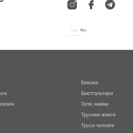
Укр
Рус
Білизна
очі
Бюстгальтери
ловічі
Топи, майки
Трусики жіночі
Труси чоловічі