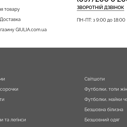
ЗВОРОТНІЙ ДЗВІНОК
я товару
 Доставка
ПН-ПТ: з 9:00 до 18:00
газину GIULIA.com.ua
ми
Світшоти
і сорочки
Футболки, топи жін
ти
Футболки, майки чо
Безшовна білизна
и та легінси
Безшовний одяг