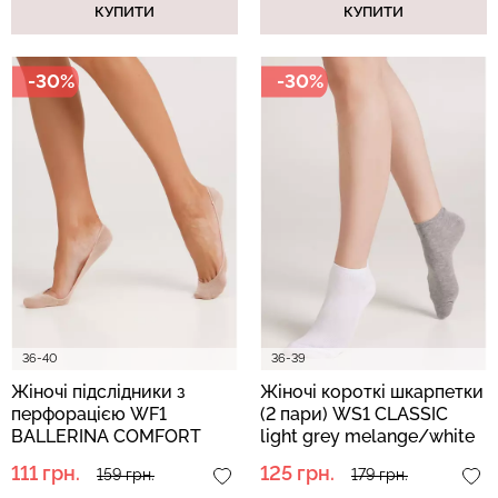
КУПИТИ
КУПИТИ
-30%
-30%
36-40
36-39
Жіночі підслідники з
Жіночі короткі шкарпетки
перфорацією WF1
(2 пари) WS1 CLASSIC
BALLERINA COMFORT
light grey melange/white
[WFP/SkR-cl] nude
(меланж)
111 грн.
125 грн.
159 грн.
179 грн.
(бежевий)