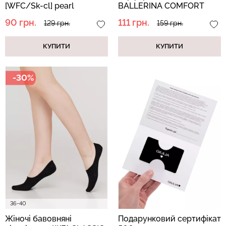
[WFC/Sk-cl] pearl
BALLERINA COMFORT
(рожевий)
[WFP/SkR-cl] ultimate
90 грн.
111 грн.
129 грн.
159 грн.
grey (сірий)
КУПИТИ
КУПИТИ
-30%
36-40
Жіночі бавовняні
Подарунковий сертифікат