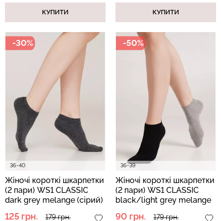
КУПИТИ
КУПИТИ
-30%
-50%
36-40
36-39
Жіночі короткі шкарпетки
Жіночі короткі шкарпетки
(2 пари) WS1 CLASSIC
(2 пари) WS1 CLASSIC
dark grey melange (сірий)
black/light grey melange
(чорний/сірий)
125 грн.
90 грн.
179 грн.
179 грн.