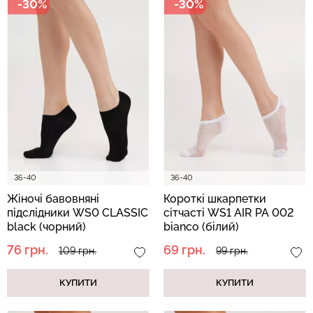
-30%
-30%
Безшовні бразиліана з
Безшовні легінси з
легкою корекцією
мікрофібри LEGGINGS 02
BRASILIAN SHAPEWEAR
(чорний) Giulia
black (чорний) Giulia
552 грн.
789 грн.
258 грн.
369 грн.
36-40
36-40
Жіночі бавовняні
Короткі шкарпетки
підслідники WS0 CLASSIC
сітчасті WS1 AIR PA 002
black (чорний)
bianco (білий)
76 грн.
69 грн.
109 грн.
99 грн.
КУПИТИ
КУПИТИ