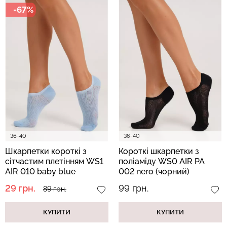
-67%
Велосипедки з високою
Безшовні легінси
талією TRACKS 01
LEGGINGS (чорний) Giulia
(чорний) Giulia
482 грн.
689 грн.
384 грн.
549 грн.
36-40
36-40
Шкарпетки короткі з
Короткі шкарпетки з
сітчастим плетінням WS1
поліаміду WS0 AIR PA
AIR 010 baby blue
002 nero (чорний)
(блакитний)
29 грн.
99 грн.
89 грн.
КУПИТИ
КУПИТИ