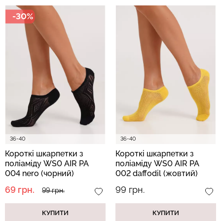
-30%
Безшовний топ з легкою
Топ на бретелях в рубчик
корекцією BRA
CAMI TOP RIB black
SHAPEWEAR nude
(чорний) Giulia
(бежевий) Giulia
489 грн.
699 грн.
299 грн.
499 грн.
36-40
36-40
Короткі шкарпетки з
Короткі шкарпетки з
поліаміду WS0 AIR PA
поліаміду WS0 AIR PA
004 nero (чорний)
002 daffodil (жовтий)
69 грн.
99 грн.
99 грн.
КУПИТИ
КУПИТИ