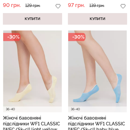
melange (меланж)
black (чорний)
90 грн.
97 грн.
129 грн.
139 грн.
КУПИТИ
КУПИТИ
-30%
-30%
36-40
36-40
Жіночі бавовняні
Жіночі бавовняні
підслідники WF1 CLASSIC
підслідники WF1 CLASSIC
[WFC/Sk-cl] light yellow
[WFC/Sk-cl] baby blue