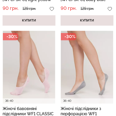
(жовтий)
(блакитний)
90 грн.
90 грн.
129 грн.
129 грн.
КУПИТИ
КУПИТИ
-30%
-30%
36-40
36-40
Жіночі бавовняні
Жіночі підслідники з
підслідники WF1 CLASSIC
перфорацією WF1