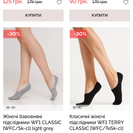
125 грн.
90 грн.
179 грн.
179 грн.
КУПИТИ
КУПИТИ
-30%
-30%
36-40
36-40
Жіночі бавовняні
Класичні жіночі
підслідники WF1 CLASSIC
підслідники WF1 TERRY
[WFC/Sk-cl] light grey
CLASSIC [WFC/TeSk-cl]