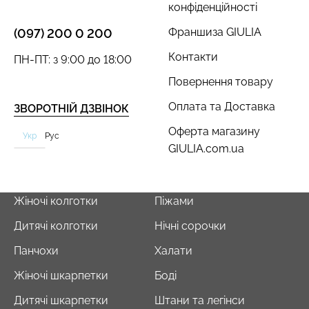
конфіденційності
Франшиза GIULIA
(097) 200 0 200
Контакти
ПН-ПТ: з 9:00 до 18:00
Повернення товару
Оплата та Доставка
ЗВОРОТНІЙ ДЗВІНОК
Оферта магазину
Укр
Рус
GIULIA.com.ua
Жіночі колготки
Піжами
Дитячі колготки
Нічні сорочки
Панчохи
Халати
Жіночі шкарпетки
Боді
Дитячі шкарпетки
Штани та легінси