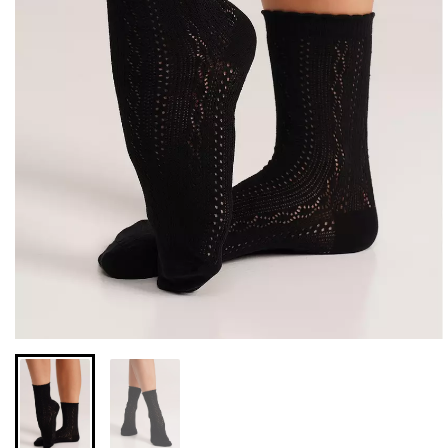
Безшовні бразиліана з
Безшовні легінси з
легкою корекцією
мікрофібри LEGGINGS 02
BRASILIAN SHAPEWEAR
(чорний) Giulia
black (чорний) Giulia
552 грн.
789 грн.
258 грн.
369 грн.