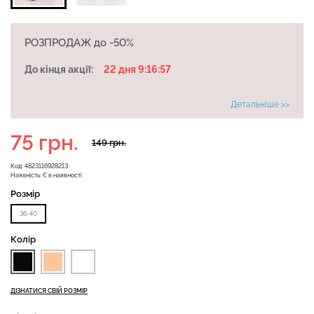
РОЗПРОДАЖ до -50%
Велосипедки з високою
До кінця акції:
22 дня 9:16:57
Безшовні легінси
талією TRACKS 01
LEGGINGS (чорний) Giulia
(чорний) Giulia
Детальніше >>
482 грн.
689 грн.
384 грн.
549 грн.
75 грн.
149 грн.
Код:
4823116928213
Наявність:
Є в наявності
Розмір
36-40
Колір
ДІЗНАТИСЯ СВІЙ РОЗМІР