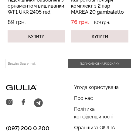
орнаментом вишиванки
комплект з 2 пар
WF1 UKR 2405 red
MAREA 20 gambaletto
(червоний)
daino (бежевий)
89 грн.
76 грн.
109 грн.
КУПИТИ
КУПИТИ
Безшовні труси сліпи з
Безшовний топ на
легкою корекцією HI-LEG
бретелях CAMI TOP
SHAPEWEAR black
(білий) Giulia
(чорний) Giulia
ПІДПИСАТИСЯ НА РОЗСИЛКУ
279 грн.
399 грн.
258 грн.
369 грн.
Угода користувача
Про нас
Політика
конфіденційності
Франшиза GIULIA
(097) 200 0 200