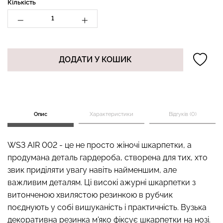
Кількість
Безшовний топ з легкою
Топ на бретелях в рубчик
корекцією BRA
ДОДАТИ У КОШИК
CAMI TOP RIB black
SHAPEWEAR nude
(чорний) Giulia
(бежевий) Giulia
489 грн.
699 грн.
299 грн.
499 грн.
Опис
Характеристики
Відгуків (0)
WS3 AIR 002 - це не просто жіночі шкарпетки, а
продумана деталь гардероба, створена для тих, хто
звик приділяти увагу навіть найменшим, але
важливим деталям. Ці високі ажурні шкарпетки з
витонченою хвилястою резинкою в рубчик
поєднують у собі вишуканість і практичність. Вузька
декоративна резинка м'яко фіксує шкарпетки на нозі.