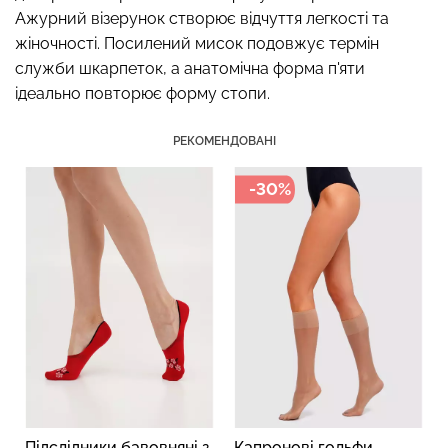
Ажурний візерунок створює відчуття легкості та
жіночності. Посилений мисок подовжує термін
служби шкарпеток, а анатомічна форма п'яти
ідеально повторює форму стопи.
Топ на бретелях в рубчик
Безшовні стрінги STRING
CAMI TOP RIB white (білий)
РЕКОМЕНДОВАНІ
BRIEFS (чорний) Giulia
Giulia
-30%
179 грн.
299 грн.
299 грн.
499 грн.
Підслідники бавовняні з
Капронові гольфи