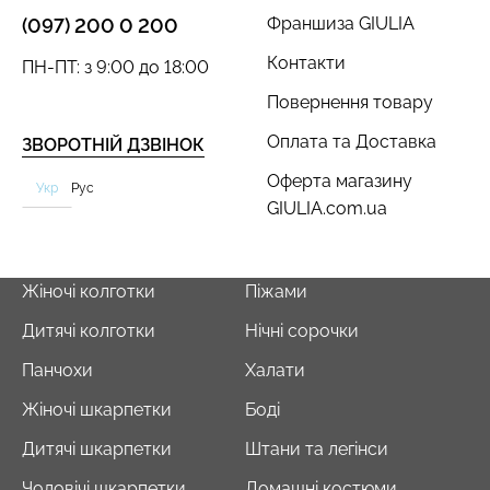
Франшиза GIULIA
(097) 200 0 200
Контакти
ПН-ПТ: з 9:00 до 18:00
Повернення товару
Безшовний топ з легкою
Безшовні труси сліпи з
корекцією BRA
легкою корекцією HI-LEG
Оплата та Доставка
ЗВОРОТНІЙ ДЗВІНОК
SHAPEWEAR nude
SHAPEWEAR black
(бежевий) Giulia
(чорний) Giulia
Оферта магазину
Укр
Рус
GIULIA.com.ua
489 грн.
699 грн.
258 грн.
369 грн.
Жіночі колготки
Піжами
Дитячі колготки
Нічні сорочки
Панчохи
Халати
Жіночі шкарпетки
Боді
Дитячі шкарпетки
Штани та легінси
Чоловічі шкарпетки
Домашні костюми