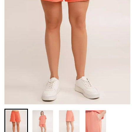
Безшовні бразиліана з
Безшовні легінси з
легкою корекцією
мікрофібри LEGGINGS 02
BRASILIAN SHAPEWEAR
(чорний) Giulia
black (чорний) Giulia
552 грн.
789 грн.
258 грн.
369 грн.