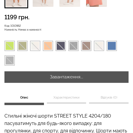
1199 грн.
Код:
1010962
Велосипедки з високою
Безшовні легінси
Наявність:
Немає в наявності
талією TRACKS 01
LEGGINGS (чорний) Giulia
(чорний) Giulia
384 грн.
549 грн.
482 грн.
689 грн.
Завантаження...
Опис
Характеристики
Відгуків (0)
Стильні жіночі шорти STREET STYLE 4204/180
пасуватимуть для будь-якого випадку: для
прогулянки, для спорту, для відпочинку. Шорти мають