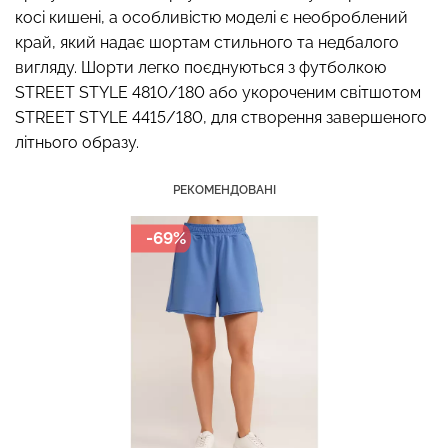
косі кишені, а особливістю моделі є необроблений
край, який надає шортам стильного та недбалого
вигляду. Шорти легко поєднуються з футболкою
STREET STYLE 4810/180 або укороченим світшотом
Топ на бретелях в рубчик
Безшовні стрінги STRING
CAMI TOP RIB black
STREET STYLE 4415/180, для створення завершеного
BRIEFS (чорний) Giulia
(чорний) Giulia
літнього образу.
179 грн.
299 грн.
299 грн.
499 грн.
РЕКОМЕНДОВАНІ
-69%