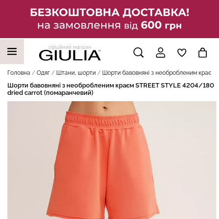
офіційний магазин
НАШІ ТРЕНДОВІ ТОВАРИ
Головна
Одяг
Штани, шорти
Шорти бавовняні з необробленим краєм S
Шорти бавовняні з необробленим краєм STREET STYLE 4204/180
dried carrot (помаранчевий)