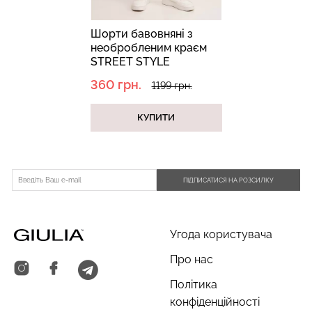
Шорти бавовняні з
необробленим краєм
STREET STYLE
Топ на бретелях в рубчик
Безшовний топ на
4204/180 dark blue
CAMI TOP RIB white (білий)
бретелях CAMI TOP
360 грн.
1199 грн.
(синій)
Giulia
(білий) Giulia
КУПИТИ
299 грн.
499 грн.
279 грн.
399 грн.
ПІДПИСАТИСЯ НА РОЗСИЛКУ
Угода користувача
Про нас
Політика
конфіденційності