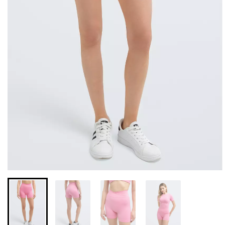
Безшовні легінси з
Безшовні легінси
мікрофібри LEGGINGS 02
LEGGINGS (чорний) Giulia
(чорний) Giulia
552 грн.
789 грн.
482 грн.
689 грн.