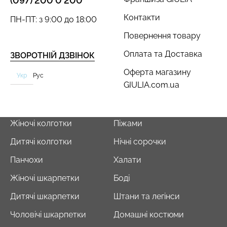
(097) 200 0 200
Контакти
ПН-ПТ: з 9:00 до 18:00
Повернення товару
Оплата та Доставка
ЗВОРОТНІЙ ДЗВІНОК
Оферта магазину
Укр
Рус
GIULIA.com.ua
Жіночі колготки
Піжами
Дитячі колготки
Нічні сорочки
Панчохи
Халати
Жіночі шкарпетки
Боді
Дитячі шкарпетки
Штани та легінси
Чоловічі шкарпетки
Домашні костюми