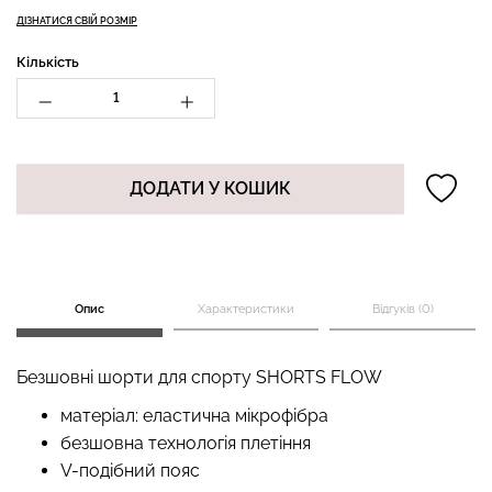
ДІЗНАТИСЯ СВІЙ РОЗМІР
Кількість
Топ на бретелях в рубчик
Безшовні стрінги STRING
CAMI TOP RIB black
BRIEFS (чорний) Giulia
(чорний) Giulia
179 грн.
299 грн.
299 грн.
499 грн.
ДОДАТИ У КОШИК
Опис
Характеристики
Відгуків (0)
Безшовні шорти для спорту SHORTS FLOW
матеріал: еластична мікрофібра
безшовна технологія плетіння
V-подібний пояс