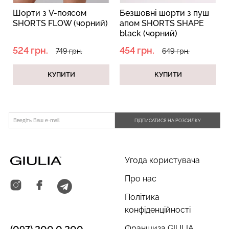
я
Шорти з V-поясом
Безшовні шорти з пуш
SHORTS FLOW (чорний)
апом SHORTS SHAPE
black (чорний)
524 грн.
454 грн.
749 грн.
649 грн.
КУПИТИ
КУПИТИ
ПІДПИСАТИСЯ НА РОЗСИЛКУ
Угода користувача
Про нас
Політика
конфіденційності
Франшиза GIULIA