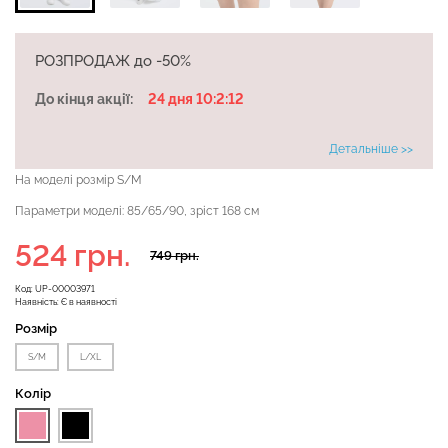
РОЗПРОДАЖ до -50%
Безшовні бразиліана з
Велосипедки з високою
легкою корекцією
До кінця акції:
24 дня 10:2:11
талією TRACKS 01
BRASILIAN SHAPEWEAR
(чорний) Giulia
black (чорний) Giulia
Детальніше >>
384 грн.
549 грн.
258 грн.
369 грн.
На моделі розмір S/M
Параметри моделі: 85/65/90, зріст 168 см
524 грн.
749 грн.
Код:
UP-00003971
Наявність:
Є в наявності
Розмір
S/M
L/XL
Колір